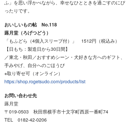
ふ」を思い浮かべながら、幸せなひとときを過ごすのにぴ
ったりです。
おいしいもの帖 No.118
蕗月堂（ろげつどう）
「もふどら（4個入スリーブ付）」 1512円（税込み）
【日もち：製造日から30日間】
／東北・秋田／おすすめシーン・犬好きな方へのギフト、
手みやげ、自分へのごほうび
※取り寄せ可（オンライン）
https://shop.rogetsudo.com/products/list
お問い合わせ先
蕗月堂
〒019-0503 秋田県横手市十文字町西原一番町74
TEL 0182-42-0206