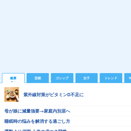
健康
芸能
ゴシップ
女子
トレンド
Y
紫外線対策がビタミンD不足に
母が娘に減量強要→家庭内別居へ
睡眠時の悩みを解消する過ごし方