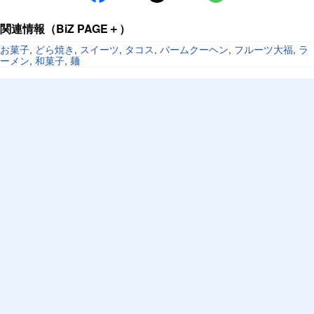
関連情報（BiZ PAGE＋）
お菓子
,
どら焼き
,
スイーツ
,
タコス
,
バームクーヘン
,
フルーツ大福
,
ラ
ーメン
,
和菓子
,
麺