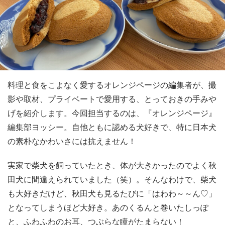
料理と食をこよなく愛するオレンジページの編集者が、撮
影や取材、プライベートで愛用する、とっておきの手みや
げを紹介します。今回担当するのは、『オレンジページ』
編集部ヨッシー。自他ともに認める犬好きで、特に日本犬
の素朴なかわいさには抗えません！
実家で柴犬を飼っていたとき、体が大きかったのでよく秋
田犬に間違えられていました（笑）。そんなわけで、柴犬
も大好きだけど、秋田犬も見るたびに「はわわ～～ん♡」
となってしまうほど大好き。あのくるんと巻いたしっぽ
と、ふわふわのお耳、つぶらな瞳がたまらない！