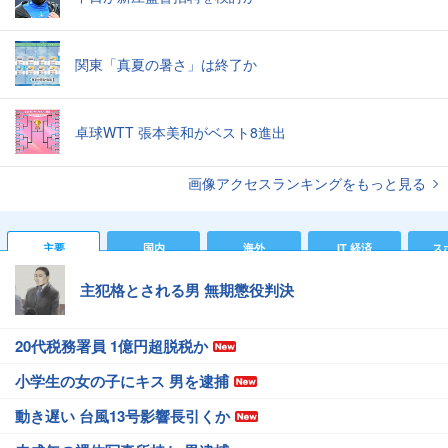
関東「真夏の暑さ」は終了か
卓球WTT 張本美和がベスト8進出
画像アクセスランキングをもっと見る
主要
国内
海外
IT 経済
ス
主犯格とされる男 無期懲役判決
20代税務署員 1億円超脱税か
小学生の女の子にキス 男を逮捕
動き遅い 台風13号影響長引くか