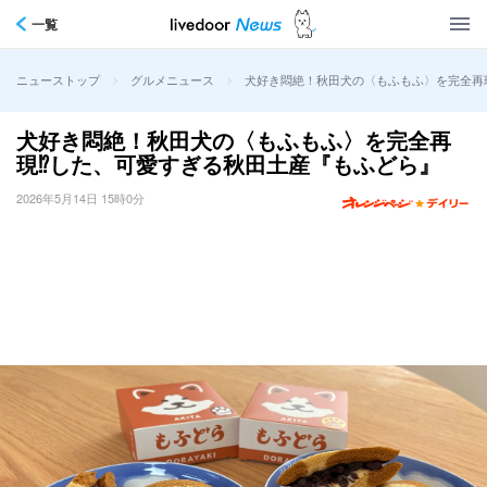
一覧
>
>
犬好き悶絶！秋田犬の〈もふもふ〉を完全再
ニューストップ
グルメニュース
犬好き悶絶！秋田犬の〈もふもふ〉を完全再
現⁉した、可愛すぎる秋田土産『もふどら』
2026年5月14日 15時0分