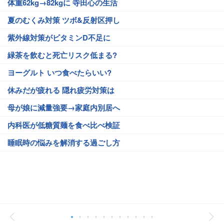
体重62kg→82kgに 寺田心の生活
夏のむくみ対策 ツボ&反射区押し
紫外線対策がビタミンD不足に
緑茶を飲むと死亡リスク低まる?
ヨーグルト いつ食べたらいい?
休みだが疲れる 隠れ疲労対策は
母が娘に減量強要→家庭内別居へ
内科医が低糖質麺を食べ比べ検証
睡眠時の悩みを解消する過ごし方