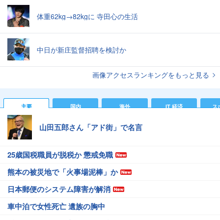
体重62kg→82kgに 寺田心の生活
中日が新庄監督招聘を検討か
画像アクセスランキングをもっと見る
主要
国内
海外
IT 経済
ス
山田五郎さん「アド街」で名言
25歳国税職員が脱税か 懲戒免職
熊本の被災地で「火事場泥棒」か
日本郵便のシステム障害が解消
車中泊で女性死亡 遺族の胸中