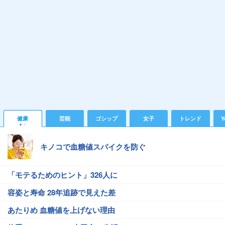
健康
芸能
ゴシップ
女子
トレンド
Y
キノコで血糖値スパイクを防ぐ
「モテるためのヒント」326人に
容姿と寿命 28年追跡で見えた差
あたりめ 血糖値を上げない理由