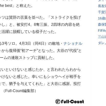
e best」と称えた。
長友
千賀
ツは賛辞の言葉を並べた。「ストライクを投げ
16
し」と、被安打4、8奪三振、2四球の内容を絶
森保
FI
と活躍に脱帽している様子だった。
三山
ダレ
3号ソロ。4月3日（同4日）の敵地・
ナショナル
から復帰後“初アーチ”となった。大谷の“代役”と
チームの連敗ストップに貢献した。
いといけないと感じたか、と言われたらわから
いけないと感じた。幸いにもショウヘイが相手を
まで、猶予を与えてくれた」と大谷に感謝。投打
ull-Count編集部）