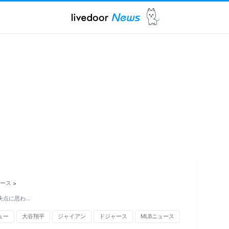
ュース
>
無失点に思わ…
ュー
大谷翔平
ジャイアン
ドジャース
MLBニュース