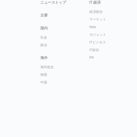
ニューストップ
IT 経済
経済総合
主要
マーケット
Web
国内
ガジェット
社会
ITビジネス
政治
IT総合
海外
PR
海外総合
韓国
中国