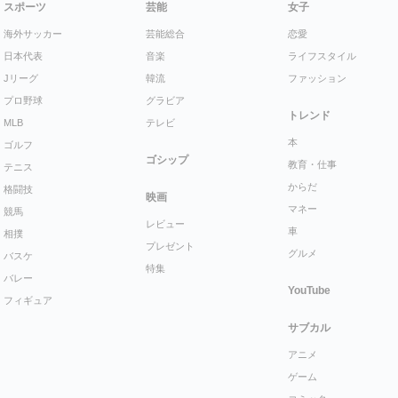
スポーツ
芸能
女子
海外サッカー
芸能総合
恋愛
日本代表
音楽
ライフスタイル
Jリーグ
韓流
ファッション
プロ野球
グラビア
トレンド
MLB
テレビ
本
ゴルフ
ゴシップ
教育・仕事
テニス
からだ
格闘技
映画
マネー
競馬
レビュー
車
相撲
プレゼント
グルメ
バスケ
特集
バレー
YouTube
フィギュア
サブカル
アニメ
ゲーム