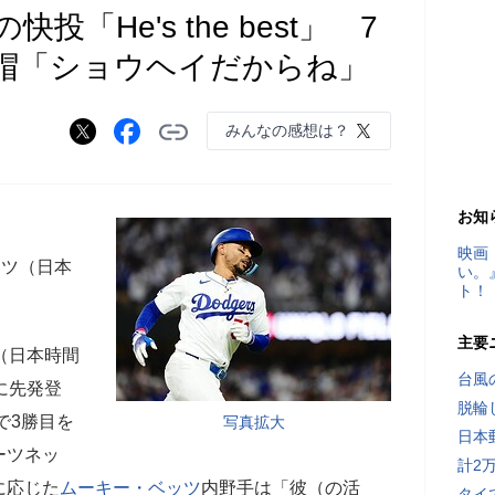
「He's the best」 7
帽「ショウヘイだからね」
みんなの感想は？
お知
映画
ン
ツ（日本
い。
ト！
主要
（日本時間
台風
に先発登
脱輪
で3勝目を
写真拡大
日本
ーツネッ
計2
に応じた
ムーキー・ベッツ
内野手は「彼（の活
タイ