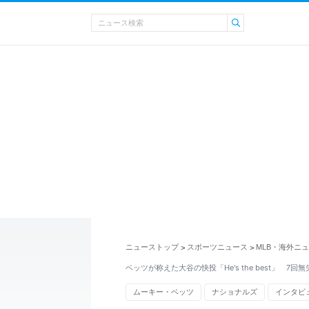
ニューストップ
スポーツニュース
MLB・海外ニ
>
>
ベッツが称えた大谷の快投「He's the best」 7回
ムーキー・ベッツ
ナショナルズ
インタビ