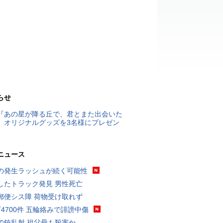
らせ
『あの星が降る丘で、君とまた出会いた
』オリジナルグッズを3名様にプレゼン
ニュース
の発生ラッシュが続く可能性
したトラック発見 男性死亡
郵便シス障 荷物受け取れず
万4700件 五輪絡みで誹謗中傷
で銃乱射 祖父母も殺害か