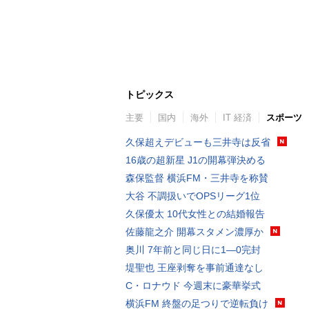
トピックス
主要
国内
海外
IT 経済
スポーツ
久保超えデビューも三井寺は反省
16歳の超新星 J1の開幕弾決める
森保監督 横浜FM・三井寺を称賛
大谷 不調扱いでOPSリーグ1位
久保優太 10代女性との結婚報告
佐藤龍之介 開幕スタメン濃厚か
奥川 7年前と同じ日に1―0完封
堤聖也 王座剥奪を事前通達なし
C・ロナウド 今週末に豪華挙式
横浜FM 終盤の足つりで逆転負け