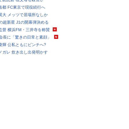
佑都 FC東京で現役続行へ
滉大 メッツで居場所なしか
歳の超新星 J1の開幕弾決める
監督 横浜FM・三井寺を称賛
FA会長に「驚きの日常と素顔」
凌輝 公私ともにピンチへ?
ノガレ 炊き出し出発明かす