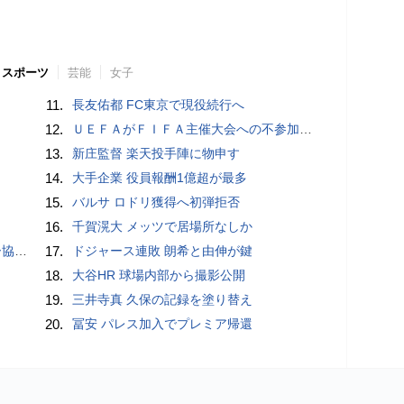
スポーツ
芸能
女子
11.
長友佑都 FC東京で現役続行へ
12.
ＵＥＦＡがＦＩＦＡ主催大会への不参加継続、会長への「全面支持」表明に反発…「状況は何も変わらない」
13.
新庄監督 楽天投手陣に物申す
14.
大手企業 役員報酬1億超が最多
15.
バルサ ロドリ獲得へ初弾拒否
16.
千賀滉大 メッツで居場所なしか
が報道
17.
ドジャース連敗 朗希と由伸が鍵
18.
大谷HR 球場内部から撮影公開
19.
三井寺真 久保の記録を塗り替え
20.
冨安 パレス加入でプレミア帰還