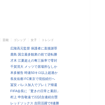
芸能
ゴシップ
女子
トレンド
広陵高元監督 保護者に直接謝罪
鹿島 国立最多観衆の前で逆転勝
才木 江夏超えの奪三振率で零封
千賀滉大 メッツで居場所なしか
本多被告 時速50キロ以上超過か
長友佑都 FC東京で現役続行へ
冨安 パレス加入でプレミア帰還
FIFA会長に「驚きの日常と素顔」
村上 申告敬遠で22試合連続出塁
レッドソックス 吉田活躍で8連勝