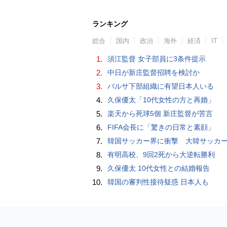
ランキング
総合
国内
政治
海外
経済
IT
1.
須江監督 女子部員に3条件提示
2.
中日が新庄監督招聘を検討か
3.
バルサ下部組織に有望日本人いる
4.
久保優太「10代女性の方と再婚」
5.
楽天から死球5個 新庄監督が苦言
6.
FIFA会長に「驚きの日常と素顔」
7.
韓国サッカー界に衝撃 大韓サッカー協会に外国人審判への“性的接待”疑惑 韓国メディア
8.
有明高校、9回2死から大逆転勝利
9.
久保優太 10代女性との結婚報告
10.
韓国の審判性接待疑惑 日本人も