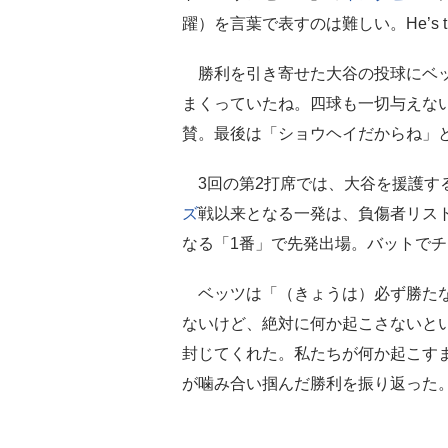
躍）を言葉で表すのは難しい。He’s th
勝利を引き寄せた大谷の投球にベッ
まくっていたね。四球も一切与えない
賛。最後は「ショウヘイだからね」
3回の第2打席では、大谷を援護する
ズ
戦以来となる一発は、負傷者リスト
なる「1番」で先発出場。バットで
ベッツは「（きょうは）必ず勝たな
ないけど、絶対に何か起こさないと
封じてくれた。私たちが何か起こす
が噛み合い掴んだ勝利を振り返った。（F