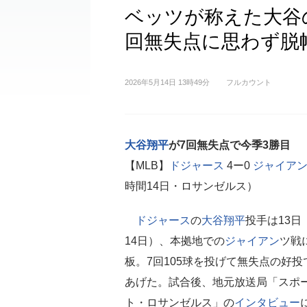
ベッツが称えた大谷の快投
回無失点に思わず脱
2026年5月14日 13時49分
フルカウント
大谷翔平
が7回無失点で今季3勝目
【MLB】
ドジャース
4ー0
ジャイア
時間14日・ロサンゼルス）
ドジャース
の
大谷翔平
投手は13日
14日）、本拠地での
ジャイアン
ツ戦
板。7回105球を投げて無失点の好投
あげた。試合後、地元放送局「スポ
ト・ロサンゼルス」の
インタビュー