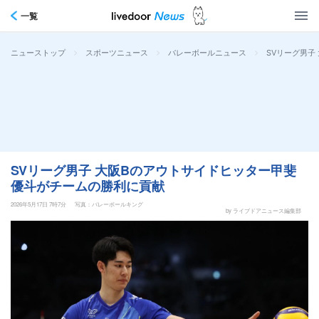
一覧
>
>
>
SVリーグ男子
ニューストップ
スポーツニュース
バレーボールニュース
SVリーグ男子 大阪Bのアウトサイドヒッター甲斐
優斗がチームの勝利に貢献
2026年5月17日 7時7分
写真：バレーボールキング
by ライブドアニュース編集部