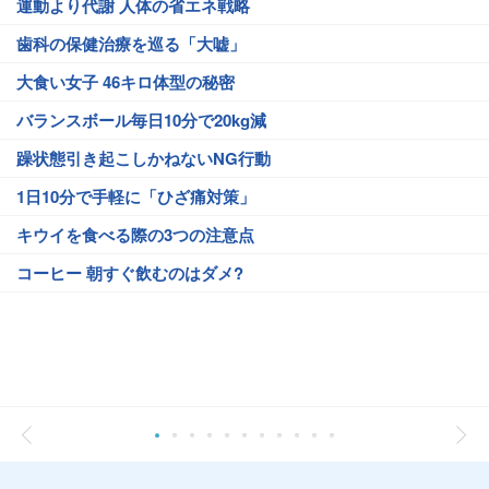
運動より代謝 人体の省エネ戦略
歯科の保健治療を巡る「大嘘」
大食い女子 46キロ体型の秘密
バランスボール毎日10分で20kg減
躁状態引き起こしかねないNG行動
1日10分で手軽に「ひざ痛対策」
キウイを食べる際の3つの注意点
コーヒー 朝すぐ飲むのはダメ?