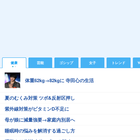
健康
芸能
ゴシップ
女子
トレンド
Y
体重62kg→82kgに 寺田心の生活
夏のむくみ対策 ツボ&反射区押し
紫外線対策がビタミンD不足に
母が娘に減量強要→家庭内別居へ
睡眠時の悩みを解消する過ごし方