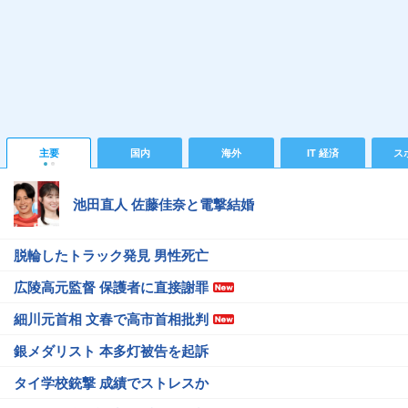
主要
国内
海外
IT 経済
ス
池田直人 佐藤佳奈と電撃結婚
脱輪したトラック発見 男性死亡
広陵高元監督 保護者に直接謝罪
細川元首相 文春で高市首相批判
銀メダリスト 本多灯被告を起訴
タイ学校銃撃 成績でストレスか