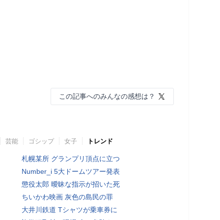
この記事へのみんなの感想は？
芸能
ゴシップ
女子
トレンド
札幌某所 グランプリ頂点に立つ
Number_i 5大ドームツアー発表
懲役太郎 曖昧な指示が招いた死
ちいかわ映画 灰色の島民の罪
大井川鉄道 Tシャツが乗車券に