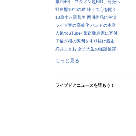
麺約4倍「ブタメン超BIG」発売へ
野良歴10年の猫 膝上で心を開く
13歳小八重葵美 西川作品に主演
ライブ客の高齢化 バンドの本音
人気YouTuber 梨盗難農家に寄付
子猫が柵の隙間をすり抜け脱走
好井まさお 女子大生の怪談披露
もっと見る
ライブドアニュースを読もう！