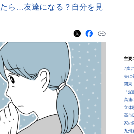
たら…友達になる？自分を見
主要
7歳
夫に
関東
「泥
高速
立体
高市
家の
九州