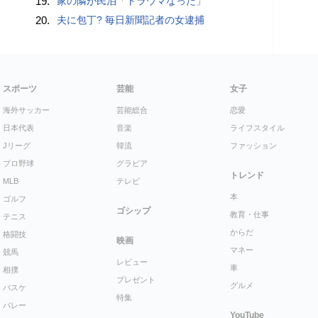
19.
家の隣が民泊「トラウマなった」
20.
夫に包丁? 毎日新聞記者の女逮捕
スポーツ
芸能
女子
海外サッカー
芸能総合
恋愛
日本代表
音楽
ライフスタイル
Jリーグ
韓流
ファッション
プロ野球
グラビア
トレンド
MLB
テレビ
本
ゴルフ
ゴシップ
教育・仕事
テニス
からだ
格闘技
映画
マネー
競馬
レビュー
車
相撲
プレゼント
グルメ
バスケ
特集
バレー
YouTube