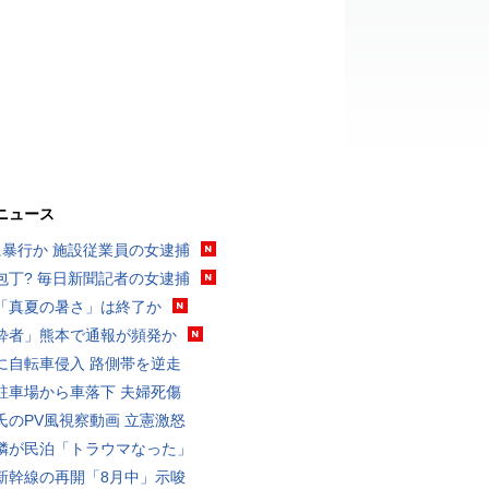
ニュース
に暴行か 施設従業員の女逮捕
包丁? 毎日新聞記者の女逮捕
「真夏の暑さ」は終了か
酔者」熊本で通報が頻発か
に自転車侵入 路側帯を逆走
駐車場から車落下 夫婦死傷
氏のPV風視察動画 立憲激怒
隣が民泊「トラウマなった」
新幹線の再開「8月中」示唆