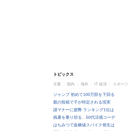
トピックス
主要
国内
海外
IT 経済
スポーツ
ジャンプ 初めて100万部を下回る
親の投稿で子が特定される現実
謎マナーに疲弊 ランキング1位は
残暑を乗り切る…50代涼感コーデ
はちみつで血糖値スパイク発生は