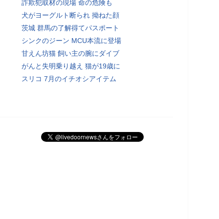
詐欺犯取材の現場 命の危険も
犬がヨーグルト断られ 拗ねた顔
茨城 群馬の了解得てパスポート
シンクのジーン MCU本流に登場
甘えん坊猫 飼い主の腕にダイブ
がんと失明乗り越え 猫が19歳に
スリコ 7月のイチオシアイテム