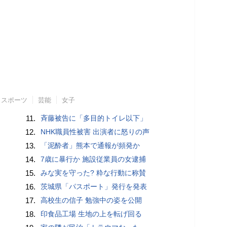
スポーツ
芸能
女子
11.
斉藤被告に「多目的トイレ以下」
12.
NHK職員性被害 出演者に怒りの声
13.
「泥酔者」熊本で通報が頻発か
14.
7歳に暴行か 施設従業員の女逮捕
15.
みな実を守った? 粋な行動に称賛
16.
茨城県「パスポート」発行を発表
17.
高校生の信子 勉強中の姿を公開
18.
印食品工場 生地の上を転げ回る