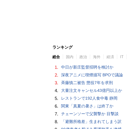
ランキング
総合
国内
政治
海外
経済
IT
1.
中日が新庄監督招聘を検討か
2.
深夜アニメに喫煙描写 BPOで議論
3.
斉藤慎二被告 懲役7年を求刑
4.
大量注文キャンセル43億円以上か
5.
レストランで192人食中毒 静岡
6.
関東「真夏の暑さ」は終了か
7.
チェーンソーで父襲撃か 目撃談
8.
「避難所格差」生まれてしまう訳