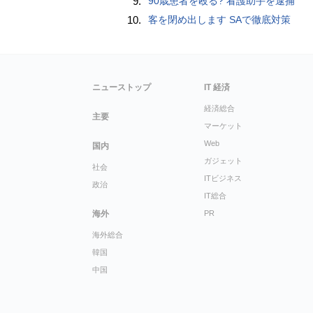
9.
90歳患者を殴る? 看護助手を逮捕
10.
客を閉め出します SAで徹底対策
ニューストップ
IT 経済
経済総合
主要
マーケット
Web
国内
ガジェット
社会
ITビジネス
政治
IT総合
海外
PR
海外総合
韓国
中国