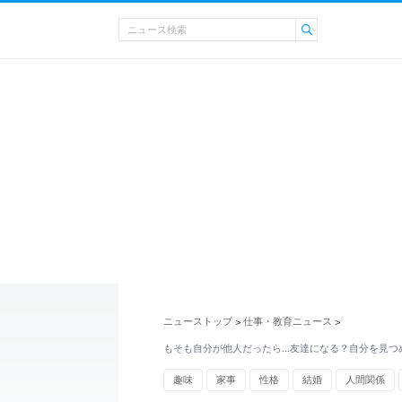
ニューストップ
仕事・教育ニュース
>
>
もそも自分が他人だったら…友達になる？自分を見つ
趣味
家事
性格
結婚
人間関係