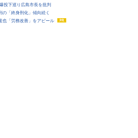
原爆投下巡り広島市長を批判
刑の「終身刑化」傾向続く
竜也「労務改善」をアピール