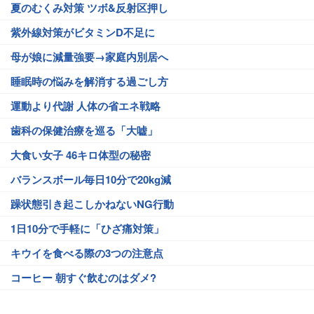
夏のむくみ対策 ツボ&反射区押し
紫外線対策がビタミンD不足に
母が娘に減量強要→家庭内別居へ
睡眠時の悩みを解消する過ごし方
運動より代謝 人体の省エネ戦略
歯科の保健治療を巡る「大嘘」
大食い女子 46キロ体型の秘密
バランスボール毎日10分で20kg減
躁状態引き起こしかねないNG行動
1日10分で手軽に「ひざ痛対策」
キウイを食べる際の3つの注意点
コーヒー 朝すぐ飲むのはダメ?