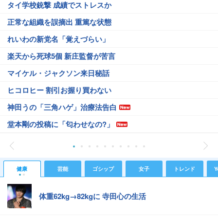
タイ学校銃撃 成績でストレスか
正常な組織を誤摘出 重篤な状態
れいわの新党名「覚えづらい」
楽天から死球5個 新庄監督が苦言
マイケル・ジャクソン来日秘話
ヒコロヒー 割引お握り買わない
神田うの「三角ハゲ」治療法告白
堂本剛の投稿に「匂わせなの?」
健康
芸能
ゴシップ
女子
トレンド
Y
体重62kg→82kgに 寺田心の生活