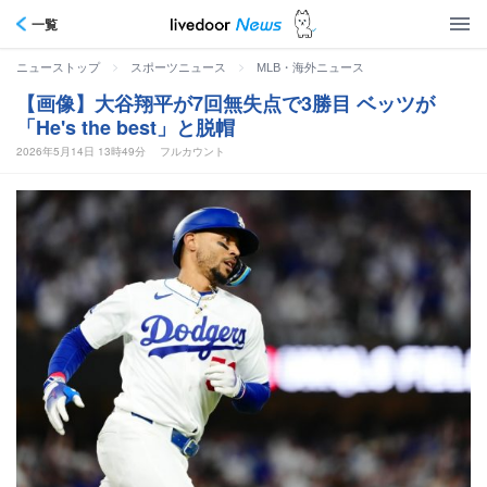
一覧
>
>
ニューストップ
スポーツニュース
MLB・海外ニュース
【画像】大谷翔平が7回無失点で3勝目 ベッツが
「He's the best」と脱帽
2026年5月14日 13時49分
フルカウント