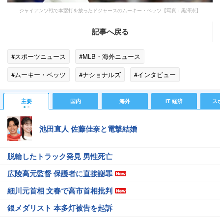
ジャイアンツ戦で本塁打を放ったドジャースのムーキー・ベッツ【写真：黒澤崇】
記事へ戻る
#スポーツニュース
#MLB・海外ニュース
#ムーキー・ベッツ
#ナショナルズ
#インタビュー
#大谷翔平
#ジャイアン
#ドジャース
#MLBニュース
主要
国内
海外
IT 経済
ス
池田直人 佐藤佳奈と電撃結婚
脱輪したトラック発見 男性死亡
広陵高元監督 保護者に直接謝罪
細川元首相 文春で高市首相批判
銀メダリスト 本多灯被告を起訴