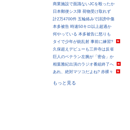
商業施設で面識ないJCを殴ったか
日本郵便シス障 荷物受け取れず
計2万4700件 五輪絡みで誹謗中傷
本多被告 時速50キロ以上超過か
何やっている 本多被告に怒りも
タイで少年が銃乱射 事前に練習?
久保超えデビューも三井寺は反省
巨人のベテラン左腕が「密会」か
相葉雅紀出演のラジオ番組終了へ
あれ、絶対マツコだよね? 赤裸々
もっと見る