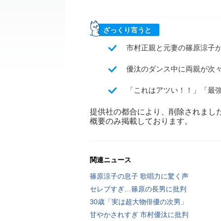
ざっくり言うと
市村正親と元妻の篠原涼子が1
優汰のダンス中に両親が次
「これはアツい！！」「最
提供社の都合により、削除されまし
概要のみ掲載しております。
関連ニュース
篠原涼子の息子 歌唱力に驚く声
セレブすぎ…篠原の長男に批判
30歳「実は超大物俳優の次男」
甘やかされすぎ 市村優汰に批判