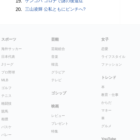
19.
ケンコバ コロナで謎の後遺症
20.
三山凌輝 公私ともにピンチへ?
スポーツ
芸能
女子
海外サッカー
芸能総合
恋愛
日本代表
音楽
ライフスタイル
Jリーグ
韓流
ファッション
プロ野球
グラビア
トレンド
MLB
テレビ
本
ゴルフ
ゴシップ
教育・仕事
テニス
からだ
格闘技
映画
マネー
競馬
レビュー
車
相撲
プレゼント
グルメ
バスケ
特集
バレー
YouTube