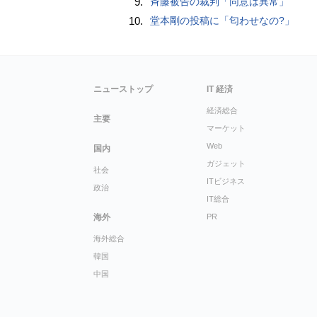
9.
斉藤被告の裁判「同意は異常」
10.
堂本剛の投稿に「匂わせなの?」
ニューストップ
IT 経済
経済総合
主要
マーケット
Web
国内
ガジェット
社会
ITビジネス
政治
IT総合
海外
PR
海外総合
韓国
中国