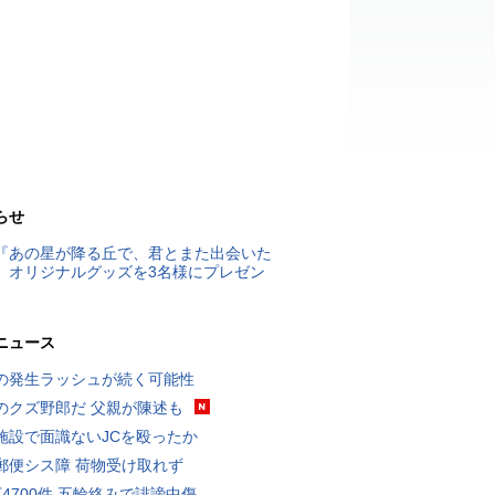
らせ
『あの星が降る丘で、君とまた出会いた
』オリジナルグッズを3名様にプレゼン
ニュース
の発生ラッシュが続く可能性
のクズ野郎だ 父親が陳述も
施設で面識ないJCを殴ったか
郵便シス障 荷物受け取れず
万4700件 五輪絡みで誹謗中傷