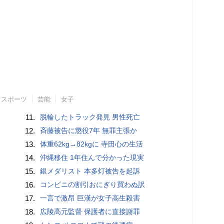
スポーツ
芸能
女子
11.
脱輪したトラック発見 男性死亡
12.
斉藤被告に懲役7年 無罪主張か
13.
体重62kg→82kgに 寺田心の生活
14.
沖縄移住 1年住んで分かった現実
15.
銀メダリスト 本多灯被告を起訴
16.
コンビニの割引おにぎり買わぬ訳
17.
一言で激昂 巨漢が女子高生殺害
18.
広陵高元監督 保護者に直接謝罪