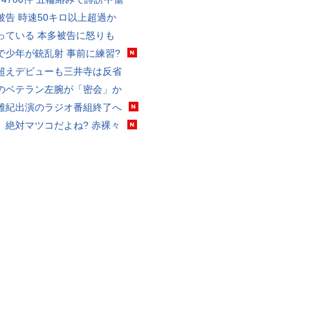
被告 時速50キロ以上超過か
っている 本多被告に怒りも
で少年が銃乱射 事前に練習?
超えデビューも三井寺は反省
のベテラン左腕が「密会」か
雅紀出演のラジオ番組終了へ
、絶対マツコだよね? 赤裸々