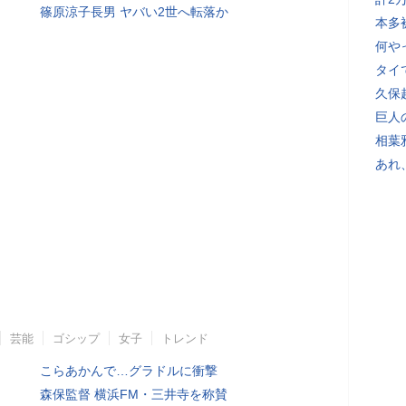
篠原涼子長男 ヤバい2世へ転落か
本多
何や
タイ
久保
巨人
相葉
あれ
芸能
ゴシップ
女子
トレンド
こらあかんで…グラドルに衝撃
森保監督 横浜FM・三井寺を称賛