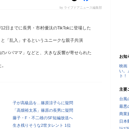
by ライブドアニュース編集部
2日までに長男・市村優汰のTikTokに登場した
々と「乱入」するというユニークな親子共演
強のパパママ」などと、大きな反響が寄せられた
お知
た。
映画
い。
ト！
主要
台風
子が高級品を…篠原涼子らに疑問
最悪
「高畑裕太系」篠原の長男に疑問
商業
藤子・F・不二雄のSF短編放送へ
日本
生き残りそうな2世タレント 1位
計2