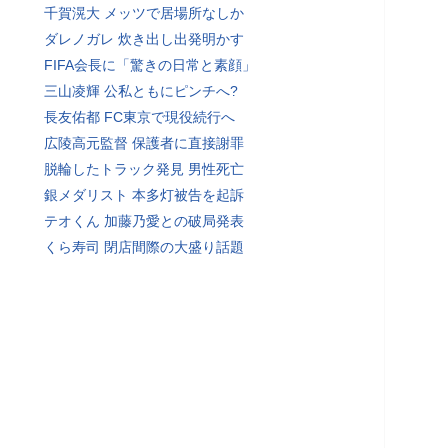
千賀滉大 メッツで居場所なしか
ダレノガレ 炊き出し出発明かす
FIFA会長に「驚きの日常と素顔」
三山凌輝 公私ともにピンチへ?
長友佑都 FC東京で現役続行へ
広陵高元監督 保護者に直接謝罪
脱輪したトラック発見 男性死亡
銀メダリスト 本多灯被告を起訴
テオくん 加藤乃愛との破局発表
くら寿司 閉店間際の大盛り話題