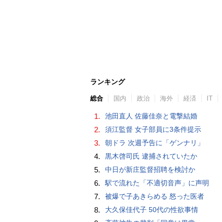
ランキング
総合
国内
政治
海外
経済
IT
1.
池田直人 佐藤佳奈と電撃結婚
2.
須江監督 女子部員に3条件提示
3.
朝ドラ 次週予告に「ゲンナリ」
4.
黒木啓司氏 逮捕されていたか
5.
中日が新庄監督招聘を検討か
6.
駅で流れた「不適切音声」に声明
7.
被爆で子あきらめる 怒った医者
8.
大久保佳代子 50代の性欲事情