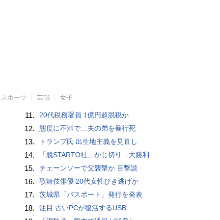
スポーツ
芸能
女子
11.
20代税務署員 1億円超脱税か
12.
態度に不満で…夫の弟を暴行死
13.
トランプ氏 出生地主義を見直し
14.
「脱STARTO社」かじ切り…大勝利
15.
チェーンソーで父襲撃か 目撃談
16.
歌舞伎俳優 20代女性ひき逃げか
17.
茨城県「パスポート」発行を発表
18.
注目 古いPCが復活するUSB