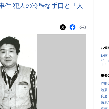
事件 犯人の冷酷な手口と「人
お知
映画
い。
ト！
主要
詐取
地震
真夏
敷地
京都