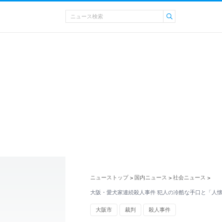
ニューストップ
国内ニュース
社会ニュース
>
>
>
大阪・愛犬家連続殺人事件 犯人の冷酷な手口と「人
大阪市
裁判
殺人事件