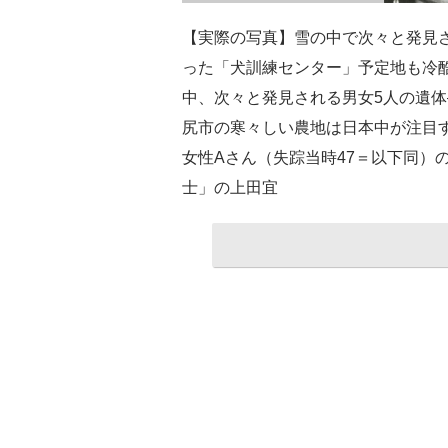
【実際の写真】雪の中で次々と発見
った「犬訓練センター」予定地も冷酷
中、次々と発見される男女5人の遺体
尻市の寒々しい農地は日本中が注目
女性Aさん（失踪当時47＝以下同）
士」の上田宜