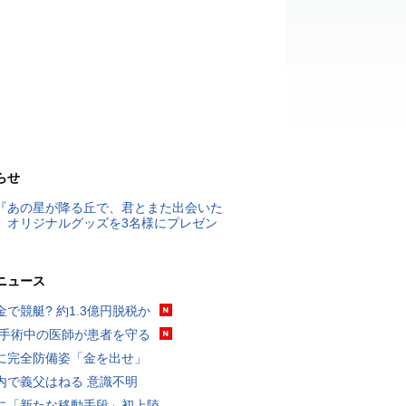
らせ
『あの星が降る丘で、君とまた出会いた
』オリジナルグッズを3名様にプレゼン
ニュース
金で競艇? 約1.3億円脱税か
 手術中の医師が患者を守る
に完全防備姿「金を出せ」
内で義父はねる 意識不明
に「新たな移動手段」初上陸