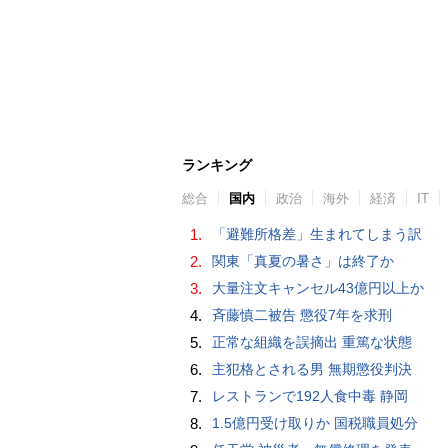
ランキング
総合
国内
政治
海外
経済
IT
1.
「避難所格差」生まれてしまう訳
2.
関東「真夏の暑さ」は終了か
3.
大量注文キャンセル43億円以上か
4.
斉藤慎二被告 懲役7年を求刑
5.
正常な組織を誤摘出 重篤な状態
6.
主犯格とされる男 無期懲役判決
7.
レストランで192人食中毒 静岡
8.
1.5億円受け取りか 国税職員処分