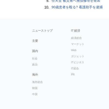
9.
任天堂 被災者へ無償修理を発表
10.
90歳患者を殴る? 看護助手を逮捕
ニューストップ
IT 経済
経済総合
主要
マーケット
Web
国内
ガジェット
社会
ITビジネス
政治
IT総合
海外
PR
海外総合
韓国
中国