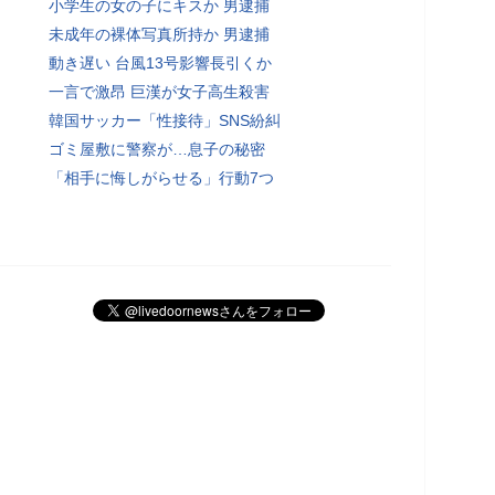
小学生の女の子にキスか 男逮捕
未成年の裸体写真所持か 男逮捕
動き遅い 台風13号影響長引くか
一言で激昂 巨漢が女子高生殺害
韓国サッカー「性接待」SNS紛糾
ゴミ屋敷に警察が…息子の秘密
「相手に悔しがらせる」行動7つ