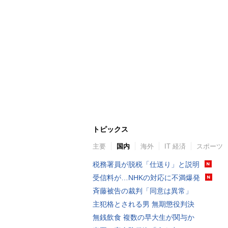
トピックス
主要
国内
海外
IT 経済
スポーツ
税務署員が脱税「仕送り」と説明
受信料が…NHKの対応に不満爆発
斉藤被告の裁判「同意は異常」
主犯格とされる男 無期懲役判決
無銭飲食 複数の早大生が関与か