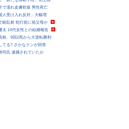
汗で濡れ皮膚乾燥 男性死亡
国人受け入れ反対」大幅増
で銃乱射 犯行前に祖父母か
優太 10代女性との結婚報告
高校、9回2死から大逆転勝利
してる? さかなクンが回答
啓司氏 逮捕されていたか