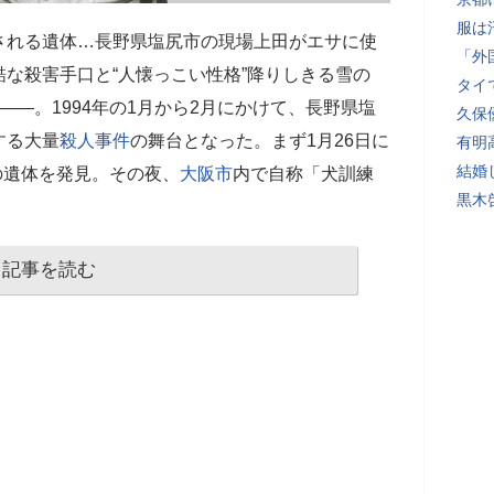
服は
される遺体…長野県塩尻市の現場上田がエサに使
「外
な殺害手口と“人懐っこい性格”降りしきる雪の
タイ
――。1994年の1月から2月にかけて、長野県塩
久保
する大量
殺人事件
の舞台となった。まず1月26日に
有明
結婚
の遺体を発見。その夜、
大阪市
内で自称「犬訓練
黒木
記事を読む