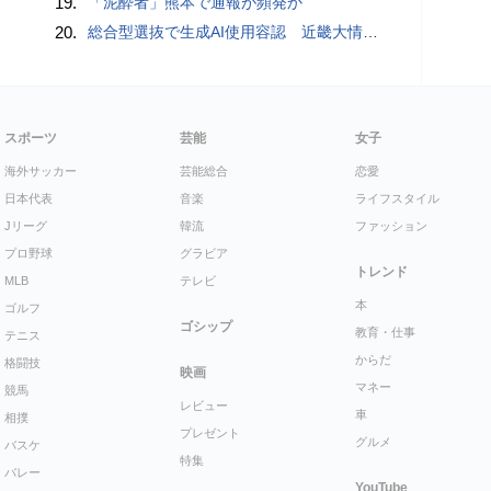
19.
「泥酔者」熊本で通報が頻発か
20.
総合型選抜で生成AI使用容認 近畿大情報学部、27年度
スポーツ
芸能
女子
海外サッカー
芸能総合
恋愛
日本代表
音楽
ライフスタイル
Jリーグ
韓流
ファッション
プロ野球
グラビア
トレンド
MLB
テレビ
本
ゴルフ
ゴシップ
教育・仕事
テニス
からだ
格闘技
映画
マネー
競馬
レビュー
車
相撲
プレゼント
グルメ
バスケ
特集
バレー
YouTube