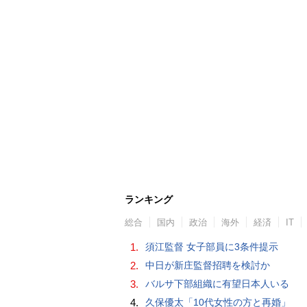
ランキング
総合
国内
政治
海外
経済
IT
1.
須江監督 女子部員に3条件提示
2.
中日が新庄監督招聘を検討か
3.
バルサ下部組織に有望日本人いる
4.
久保優太「10代女性の方と再婚」