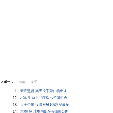
スポーツ
芸能
女子
11.
新庄監督 楽天投手陣に物申す
12.
バルサ ロドリ獲得へ初弾拒否
13.
大手企業 役員報酬1億超が最多
14.
大谷HR 球場内部から撮影公開