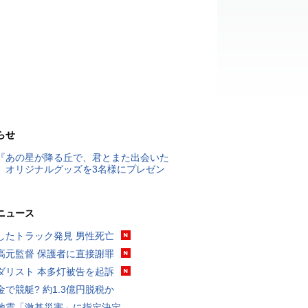
らせ
『あの星が降る丘で、君とまた出会いた
』オリジナルグッズを3名様にプレゼン
ニュース
したトラック発見 男性死亡
高元監督 保護者に直接謝罪
ダリスト 本多灯被告を起訴
金で競艇? 約1.3億円脱税か
地震「激甚災害」に指定決定