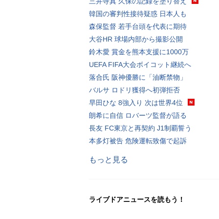
三井寺真 久保の記録を塗り替え
韓国の審判性接待疑惑 日本人も
森保監督 若手台頭を代表に期待
大谷HR 球場内部から撮影公開
鈴木愛 賞金を熊本支援に1000万
UEFA FIFA大会ボイコット継続へ
落合氏 阪神優勝に「油断禁物」
バルサ ロドリ獲得へ初弾拒否
早田ひな 8強入り 次は世界4位
朗希に自信 ロバーツ監督が語る
長友 FC東京と再契約 J1制覇誓う
本多灯被告 危険運転致傷で起訴
もっと見る
ライブドアニュースを読もう！