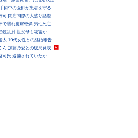
 手術中の医師が患者を守る
寿司 閉店間際の大盛り話題
汗で濡れ皮膚乾燥 男性死亡
で銃乱射 祖父母も殺害か
優太 10代女性との結婚報告
くん 加藤乃愛との破局発表
啓司氏 逮捕されていたか