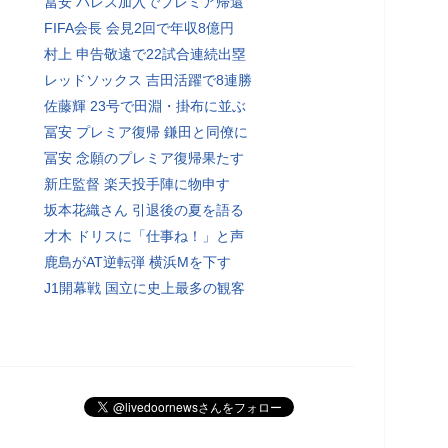
冨安 パレス加入でプレミア帰還
FIFA会長 会見2回で年収8億円
村上 申告敬遠で22試合連続出塁
レッドソックス 吉田活躍で8連勝
佐藤輝 23号で田淵・掛布に並ぶ
冨安 プレミア復帰 鎌田と同僚に
冨安 念願のプレミア復帰果たす
新庄監督 楽天投手陣に物申す
坂本花織さん 引退後の夏を語る
才木 ドリスに「仕事ね！」と声
鹿島がAT逆転弾 横浜Mを下す
J1開幕戦 国立に史上最多の観客