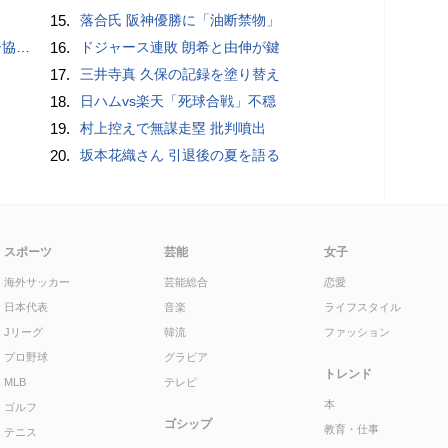
15.
落合氏 阪神優勝に「油断禁物」
が報道
16.
ドジャース連敗 朗希と由伸が鍵
17.
三井寺真 久保の記録を塗り替え
18.
日ハムvs楽天「死球合戦」不穏
19.
村上控えで無謀走塁 批判噴出
20.
坂本花織さん 引退後の夏を語る
スポーツ
芸能
女子
海外サッカー
芸能総合
恋愛
日本代表
音楽
ライフスタイル
Jリーグ
韓流
ファッション
プロ野球
グラビア
トレンド
MLB
テレビ
本
ゴルフ
ゴシップ
教育・仕事
テニス