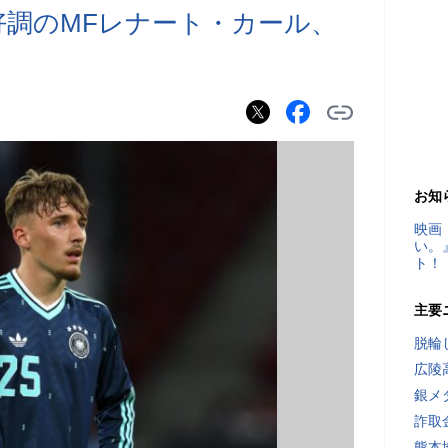
好調のMFレナート・カール、
お知
映画
い。
ト！
主要
脱輪
広陵
銀メ
詐取
熊本