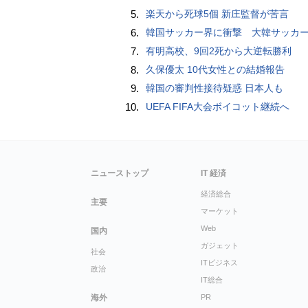
5.
楽天から死球5個 新庄監督が苦言
6.
韓国サッカー界に衝撃 大韓サッカー協会に外国人審判への“性的接待”疑惑 韓国メディア
7.
有明高校、9回2死から大逆転勝利
8.
久保優太 10代女性との結婚報告
9.
韓国の審判性接待疑惑 日本人も
10.
UEFA FIFA大会ボイコット継続へ
ニューストップ
IT 経済
経済総合
主要
マーケット
Web
国内
ガジェット
社会
ITビジネス
政治
IT総合
海外
PR