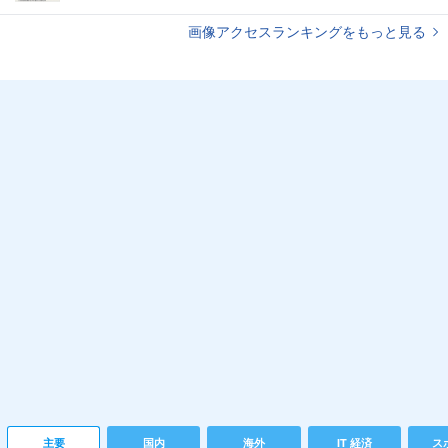
画像アクセスランキングをもっと見る
主要
国内
海外
IT 経済
ス