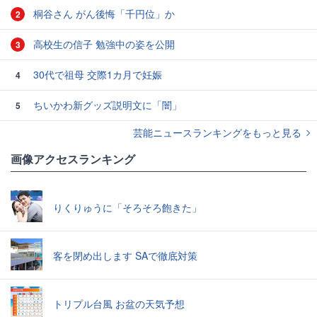
桐谷さん がん後悔「千円位」か
2
高校生の信子 勉強中の姿を公開
3
30代で祖母 交際1カ月で妊娠
4
ちいかわ新グッズ説明文に「闇」
5
芸能ニュースランキングをもっと見る
画像アクセスランキング
りくりゅうに「そろそろ飽きた」
客を閉め出します SAで徹底対策
トリプル台風 お盆の天気予想