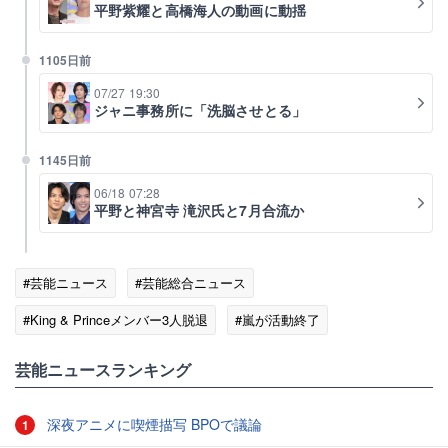
平野紫耀と高橋海人の動画に動揺
1105日前
07/27 19:30
ジャニ事務所に「洗脳させとる」
1145日前
06/18 07:28
平野と神宮寺 滝沢氏と7月合流か
#芸能ニュース
#芸能総合ニュース
#King & Princeメンバー3人脱退
#嵐が活動終了
#King & Prince
#Instagram
芸能ニュースランキング
深夜アニメに喫煙描写 BPOで議論
1