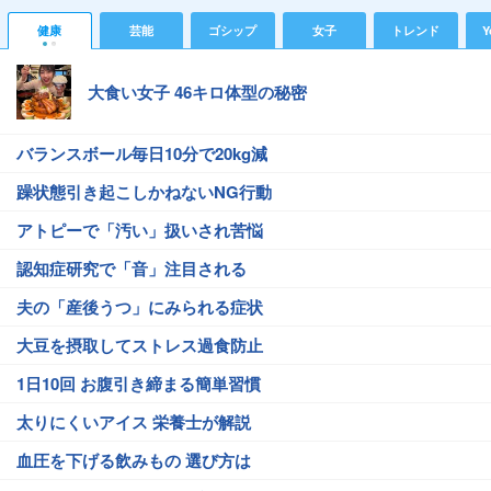
健康
芸能
ゴシップ
女子
トレンド
Y
大食い女子 46キロ体型の秘密
バランスボール毎日10分で20kg減
躁状態引き起こしかねないNG行動
アトピーで「汚い」扱いされ苦悩
認知症研究で「音」注目される
夫の「産後うつ」にみられる症状
大豆を摂取してストレス過食防止
1日10回 お腹引き締まる簡単習慣
太りにくいアイス 栄養士が解説
血圧を下げる飲みもの 選び方は