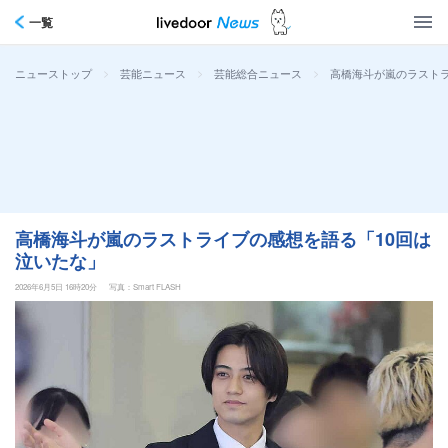
一覧
>
>
>
高橋海斗が嵐のラストラ
ニューストップ
芸能ニュース
芸能総合ニュース
高橋海斗が嵐のラストライブの感想を語る「10回は
泣いたな」
2026年6月5日 16時20分
写真：Smart FLASH