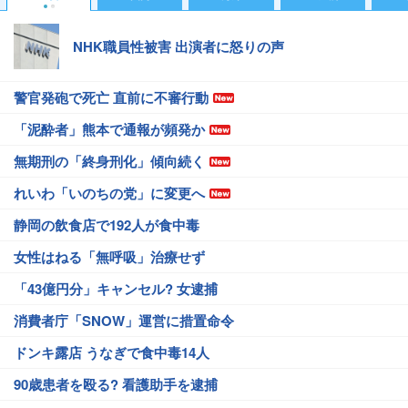
NHK職員性被害 出演者に怒りの声
警官発砲で死亡 直前に不審行動
「泥酔者」熊本で通報が頻発か
無期刑の「終身刑化」傾向続く
れいわ「いのちの党」に変更へ
静岡の飲食店で192人が食中毒
女性はねる「無呼吸」治療せず
「43億円分」キャンセル? 女逮捕
消費者庁「SNOW」運営に措置命令
ドンキ露店 うなぎで食中毒14人
90歳患者を殴る? 看護助手を逮捕