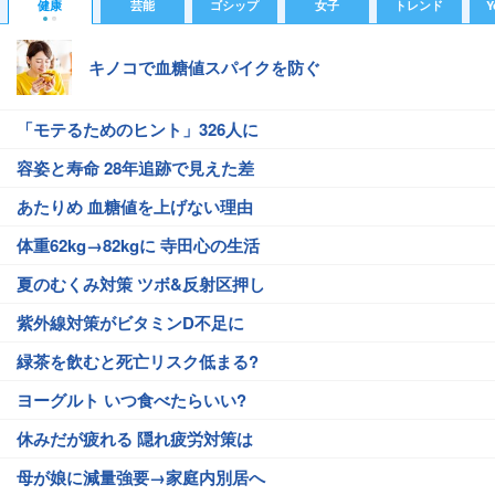
健康
芸能
ゴシップ
女子
トレンド
Y
キノコで血糖値スパイクを防ぐ
「モテるためのヒント」326人に
容姿と寿命 28年追跡で見えた差
あたりめ 血糖値を上げない理由
体重62kg→82kgに 寺田心の生活
夏のむくみ対策 ツボ&反射区押し
紫外線対策がビタミンD不足に
緑茶を飲むと死亡リスク低まる?
ヨーグルト いつ食べたらいい?
休みだが疲れる 隠れ疲労対策は
母が娘に減量強要→家庭内別居へ