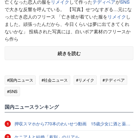
亡くなった恋人の服を
リメイク
して作った
テディベア
が
SNS
で大きな反響を呼んでいる。 【写真】せつなすぎる…元にな
った亡き恋人のフリース 「亡き彼が着ていた服を
リメイク
し
ました。頑張ったんだから、今日くらいは夢に出てきてくれ
ないかな」 投稿された写真には、白いボア素材のフリースか
ら作ら
続きを読む
#国内ニュース
#社会ニュース
#リメイク
#テディベア
#SNS
国内ニュースランキング
押収スマホから770本のわいせつ動画 15歳少女に酒と薬飲ませ性的暴行か 54歳男を再逮捕 「薬もありますよ」とSNSで誘い出し
1
ケニア人と結婚「差別」のリアル
2