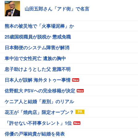
山田五郎さん「アド街」で名言
熊本の被災地で「火事場泥棒」か
25歳国税職員が脱税か 懲戒免職
日本郵便のシステム障害が解消
車中泊で女性死亡 遺族の胸中
息子助けようとした父 意識不明
日本人が誤解 海外タトゥー事情
佐野航大 PSVへの完全移籍が決定
ケニア人と結婚「差別」のリアル
花王が「焼肉店」限定オープン？
「許せない不祥事タレント」1位
俳優の戸塚純貴が結婚を発表