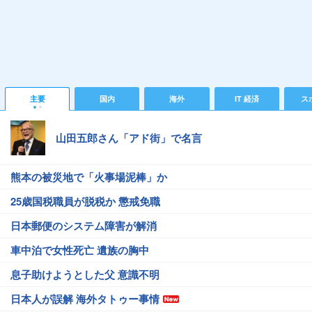
主要
国内
海外
IT 経済
ス
山田五郎さん「アド街」で名言
熊本の被災地で「火事場泥棒」か
25歳国税職員が脱税か 懲戒免職
日本郵便のシステム障害が解消
車中泊で女性死亡 遺族の胸中
息子助けようとした父 意識不明
日本人が誤解 海外タトゥー事情