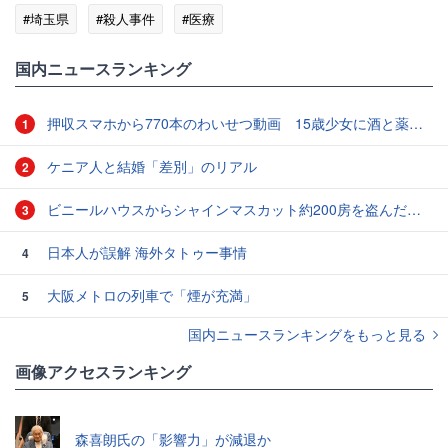
#埼玉県
#殺人事件
#医療
国内ニュースランキング
押収スマホから770本のわいせつ動画 15歳少女に酒と薬飲ませ性的暴行か 54歳男を再逮捕 「薬もありますよ」とSNSで誘い出し
1
ケニア人と結婚「差別」のリアル
2
ビニールハウスからシャインマスカット約200房を盗んだ疑い ネットで販売か 無職の男（42）逮捕 岡山県警
3
日本人が誤解 海外タトゥー事情
4
大阪メトロの列車で「煙が充満」
5
国内ニュースランキングをもっと見る
画像アクセスランキング
森喜朗氏の「影響力」が減退か