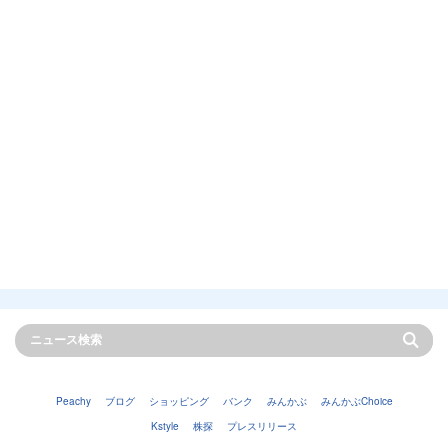
Peachy
ブログ
ショッピング
バンク
みんかぶ
みんかぶChoice
Kstyle
株探
プレスリリース