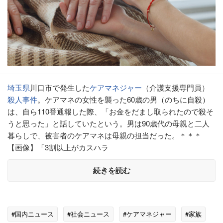
埼玉県
川口市で発生した
ケアマネジャー
（介護支援専門員）
殺人事件
。ケアマネの女性を襲った60歳の男（のちに自殺）
は、自ら110番通報した際、「お金をだまし取られたので殺そ
うと思った」と話していたという。男は90歳代の母親と二人
暮らしで、被害者のケアマネは母親の担当だった。＊＊＊
【画像】「3割以上がカスハラ
続きを読む
#国内ニュース
#社会ニュース
#ケアマネジャー
#家族