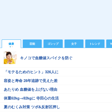
健康
芸能
ゴシップ
女子
トレンド
Y
キノコで血糖値スパイクを防ぐ
「モテるためのヒント」326人に
容姿と寿命 28年追跡で見えた差
あたりめ 血糖値を上げない理由
体重62kg→82kgに 寺田心の生活
夏のむくみ対策 ツボ&反射区押し