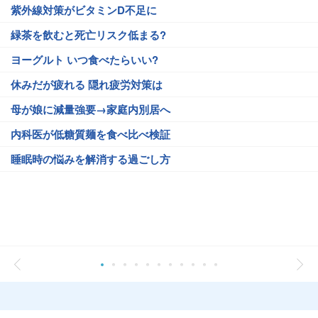
紫外線対策がビタミンD不足に
緑茶を飲むと死亡リスク低まる?
ヨーグルト いつ食べたらいい?
休みだが疲れる 隠れ疲労対策は
母が娘に減量強要→家庭内別居へ
内科医が低糖質麺を食べ比べ検証
睡眠時の悩みを解消する過ごし方