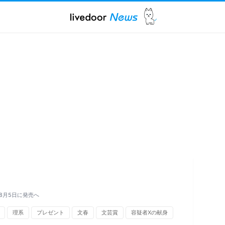
8月5日に発売へ
理系
プレゼント
文春
文芸賞
容疑者Xの献身