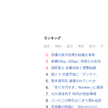
ランキング
総合
国内
政治
海外
経済
IT
1.
俳優の及川光博が結婚を発表
2.
体重62kg→82kgに 寺田心の生活
3.
池田直人 佐藤佳奈と電撃結婚
4.
朝ドラ 次週予告に「ゲンナリ」
5.
黒木啓司氏 逮捕されていたか
6.
「売り方汚すぎ」Number_iに落胆
7.
大久保佳代子 50代の性欲事情
8.
コンビニの割引おにぎり買わぬ訳
9.
堂本剛の投稿に「匂わせなの?」