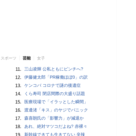
スポーツ
芸能
女子
11.
三山凌輝 公私ともにピンチへ?
12.
伊藤健太郎「PR稼働ほぼ0」の訳
13.
ケンコバ コロナで謎の後遺症
14.
くら寿司 閉店間際の大盛り話題
15.
医療現場で「イラッとした瞬間」
16.
渡邊渚「キス」のヤジでパニック
17.
森喜朗氏の「影響力」が減退か
18.
あれ、絶対マツコだよね? 赤裸々
19.
新幹線できても生きてない 辛辣