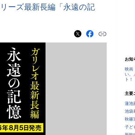
リーズ最新長編「永遠の記
お知
映画
い。
ト！
主要
蓮池
池袋
秋篠
子ど
新幹