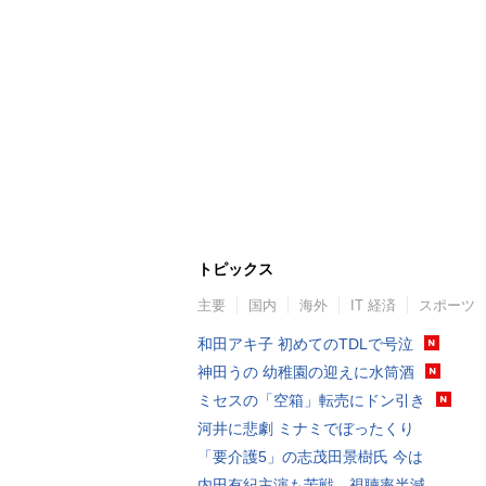
トピックス
主要
国内
海外
IT 経済
スポーツ
和田アキ子 初めてのTDLで号泣
神田うの 幼稚園の迎えに水筒酒
ミセスの「空箱」転売にドン引き
河井に悲劇 ミナミでぼったくり
「要介護5」の志茂田景樹氏 今は
内田有紀主演も苦戦…視聴率半減