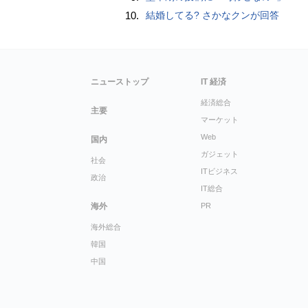
10.
結婚してる? さかなクンが回答
ニューストップ
IT 経済
経済総合
主要
マーケット
Web
国内
ガジェット
社会
ITビジネス
政治
IT総合
海外
PR
海外総合
韓国
中国