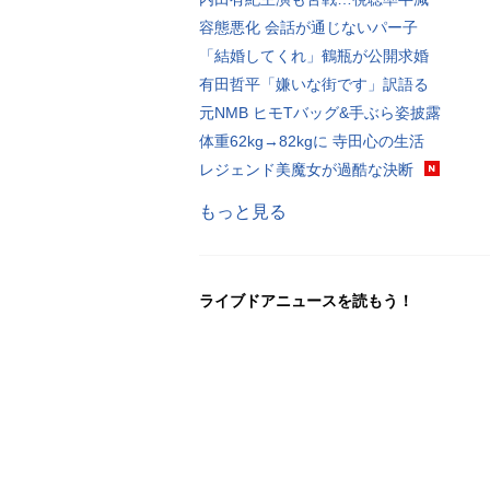
容態悪化 会話が通じないパー子
「結婚してくれ」鶴瓶が公開求婚
有田哲平「嫌いな街です」訳語る
元NMB ヒモTバッグ&手ぶら姿披露
体重62kg→82kgに 寺田心の生活
レジェンド美魔女が過酷な決断
もっと見る
ライブドアニュースを読もう！