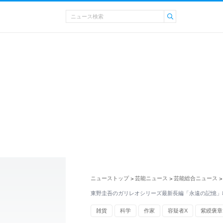
ニューストップ
芸能ニュース
芸能総合ニュース
>
>
>
東野圭吾のガリレオシリーズ最新長編「永遠の記憶」
雑貨
科学
作家
容疑者X
紫綬褒章
探偵