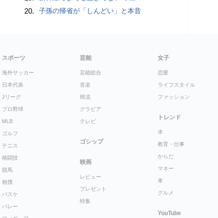
20.
子孫の帰省が「しんどい」と本音
スポーツ
芸能
女子
海外サッカー
芸能総合
恋愛
日本代表
音楽
ライフスタイル
Jリーグ
韓流
ファッション
プロ野球
グラビア
トレンド
MLB
テレビ
本
ゴルフ
ゴシップ
教育・仕事
テニス
からだ
格闘技
映画
マネー
競馬
レビュー
車
相撲
プレゼント
グルメ
バスケ
特集
バレー
YouTube