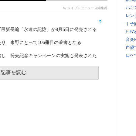
パキ
by ライブドアニュース編集部
レン
甲子
最新長編「永遠の記憶」が8月5日に発売される
FI
音楽
たり、東野にとって106冊目の著書となる
声優
始し、発売記念キャンペーンの実施も発表された
ロケ
記事を読む