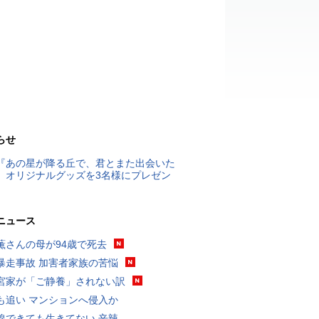
らせ
『あの星が降る丘で、君とまた出会いた
』オリジナルグッズを3名様にプレゼン
ニュース
薫さんの母が94歳で死去
暴走事故 加害者家族の苦悩
宮家が「ご静養」されない訳
も追い マンションへ侵入か
線できても生きてない 辛辣