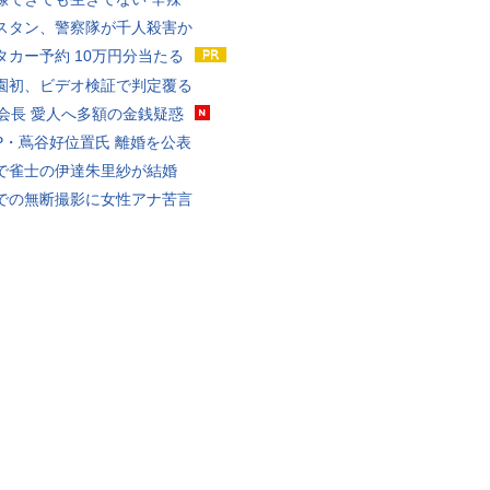
スタン、警察隊が千人殺害か
タカー予約 10万円分当たる
園初、ビデオ検証で判定覆る
FA会長 愛人へ多額の金銭疑惑
P・蔦谷好位置氏 離婚を公表
で雀士の伊達朱里紗が結婚
での無断撮影に女性アナ苦言