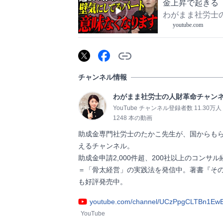
金上昇で起きる
わがまま社労士
youtube.com
チャンネル情報
わがまま社労士の人財革命チャン
YouTube チャンネル登録者数 11.30万人
1248 本の動画
助成金専門社労士のたかこ先生が、国からも
えるチャンネル。

助成金申請2,000件超、200社以上のコン
＝「骨太経営」の実践法を発信中。著書『その
も好評発売中。                
youtube.com/channel/UCzPpgCLTBn1Ew
YouTube