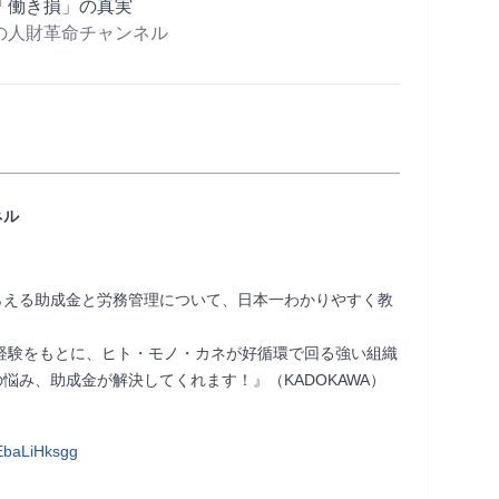
「働き損」の真実
の人財革命チャンネル
ネル
らえる助成金と労務管理について、日本一わかりやすく教
サル経験をもとに、ヒト・モノ・カネが好循環で回る強い組織
悩み、助成金が解決してくれます！』（KADOKAWA）
EbaLiHksgg