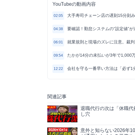
YouTubeの動画内容
大手寿司チェーン店の遅刻15分刻
02:05
要確認！勤怠システムの“設定値”
04:38
就業規則と現場のズレに注意。裁判
06:01
たかが14分の未払いが3年で1,0
09:54
会社を守る一番早い方法は「必ず1
12:22
関連記事
退職代行の次は「休職代
し穴
意外と知らない2026年