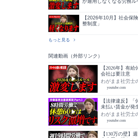
が通用しなくなる労務ル
【2026年10月】社会
整制度」
もっと見る
関連動画（外部リンク）
【2026年】有
会社は要注意
わがまま社労士
youtube.com
【法律違反】「
未払い賃金が発
わがまま社労士
youtube.com
【130万の壁】