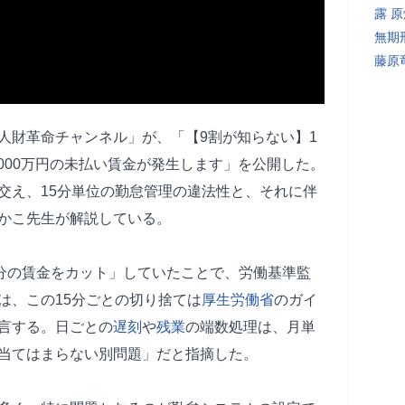
露 
無期
藤原
人財革命チャンネル」が、「【9割が知らない】1
,000万円の未払い賃金が発生します」を公開した。
交え、15分単位の勤怠管理の違法性と、それに伴
かこ先生が解説している。
5分の賃金をカット」していたことで、労働基準監
は、この15分ごとの切り捨ては
厚生労働省
のガイ
言する。日ごとの
遅刻
や
残業
の端数処理は、月単
当てはまらない別問題」だと指摘した。