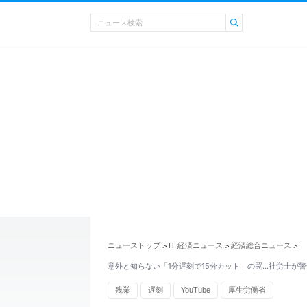
ニューストップ
IT 経済ニュース
経済総合ニュース
>
>
>
意外と知らない「1分遅刻で15分カット」の罠…社労士が
残業
遅刻
YouTube
厚生労働省