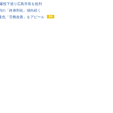
原爆投下巡り広島市長を批判
刑の「終身刑化」傾向続く
竜也「労務改善」をアピール