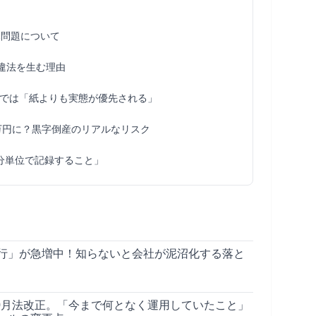
み問題について
が違法を生む理由
では「紙よりも実態が優先される」
00万円に？黒字倒産のリアルなリスク
分単位で記録すること」
行」が急増中！知らないと会社が泥沼化する落と
10月法改正。「今まで何となく運用していたこと」