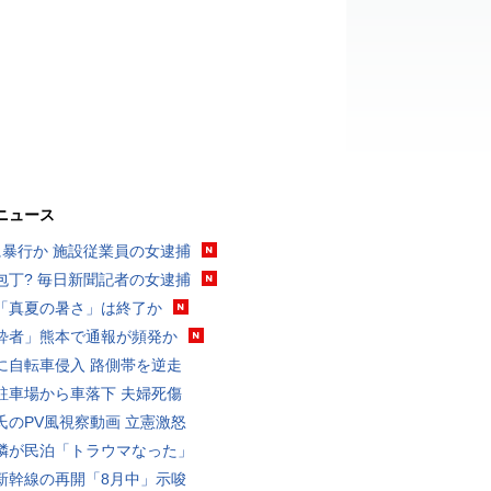
ニュース
に暴行か 施設従業員の女逮捕
包丁? 毎日新聞記者の女逮捕
「真夏の暑さ」は終了か
酔者」熊本で通報が頻発か
に自転車侵入 路側帯を逆走
駐車場から車落下 夫婦死傷
氏のPV風視察動画 立憲激怒
隣が民泊「トラウマなった」
新幹線の再開「8月中」示唆