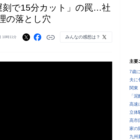
遅刻で15分カット」の罠…社
理の落とし穴
みんなの感想は？
日 10時11分
主要
7歳
夫に
関東
「泥
高速
立体
高市
家の
九州