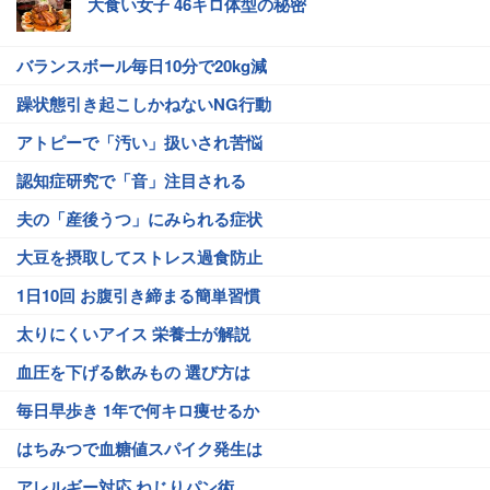
大食い女子 46キロ体型の秘密
バランスボール毎日10分で20kg減
躁状態引き起こしかねないNG行動
アトピーで「汚い」扱いされ苦悩
認知症研究で「音」注目される
夫の「産後うつ」にみられる症状
大豆を摂取してストレス過食防止
1日10回 お腹引き締まる簡単習慣
太りにくいアイス 栄養士が解説
血圧を下げる飲みもの 選び方は
毎日早歩き 1年で何キロ痩せるか
はちみつで血糖値スパイク発生は
アレルギー対応 ねじりパン術