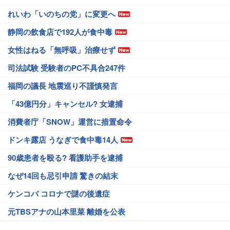
れいわ「いのちの党」に変更へ
静岡の飲食店で192人が食中毒
女性はねる「無呼吸」治療せず
司法試験 受験者のPC不具合247件
福岡の議長 地震巡り不謹慎発言
「43億円分」キャンセル? 女逮捕
消費者庁「SNOW」運営に措置命令
ドンキ露店 うなぎで食中毒14人
90歳患者を殴る? 看護助手を逮捕
なぜ14回も忌引申請 驚きの結末
ケンコバ コロナで謎の後遺症
元TBSアナの山本里菜 離婚を公表