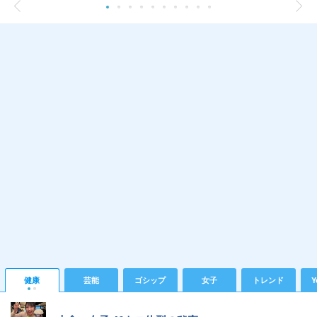
健康
芸能
ゴシップ
女子
トレンド
Y