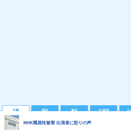
主要
国内
海外
IT 経済
ス
NHK職員性被害 出演者に怒りの声