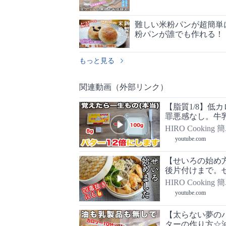
難しい米粉パンが超簡単
粉パンが誰でも作れる！
もっと見る
関連動画（外部リンク）
【脂質1/8】低
罪悪感なし。牛
制限・ダイエット
HIRO Cooki
youtube.com
【せいろの始め
後片付けまで。
にもぴったり。
HIRO Cooki
youtube.com
【太らない夢の
ターの作り方☆