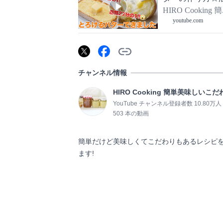
た。四毒抜き・
HIRO Cooki
レッド
youtube.com
チャンネル情報
HIRO Cooking 簡単美味しいこ
YouTube チャンネル登録者数 10.80万人
503 本の動画
簡単だけど美味しくてこだわりもあるレシピ
ます!
