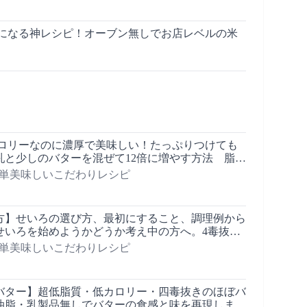
になる神レシピ！オーブン無しでお店レベルの米
カロリーなのに濃厚で美味しい！たっぷりつけても
乳と少しのバターを混ぜて12倍に増やす方法 脂質
・節約にも!! 四毒抜きレシピではありません。
ng 簡単美味しいこだわりレシピ
方】せいろの選び方、最初にすること、調理例から
せいろを始めようかどうか考え中の方へ。4毒抜き
ng 簡単美味しいこだわりレシピ
バター】超低脂質・低カロリー・四毒抜きのほぼバ
油脂・乳製品無しでバターの食感と味を再現しまし