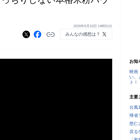
2026年5月10日 14時51分
みんなの感想は？
お知
映画
い。
ト！
主要
台風
帰省
悠仁
戻る
「家