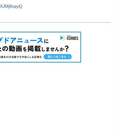
QXJMj8cpyQ