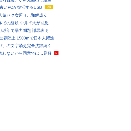
 古いPCが復活するUSB
人気セク女巡り…和解成立
ルでの経験 中井卓大が回想
野球部で暴力問題 謝罪表明
0世界陸上 1500mで日本人躍進
パ」の文字消え完全沈黙続く
言わないから同意では…見解