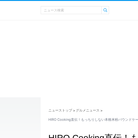
ニューストップ
グルメニュース
>
>
HIRO Cooking直伝！もっちりしない本格米粉パウンドケ
HIRO Cooking