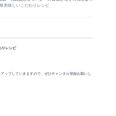
脂質制限・ダイエット・節約にも!! バター風スプ
ng 簡単美味しいこだわりレシピ
だわりレシピ
をアップしていきますので、ぜひチャンネル登録お願いし