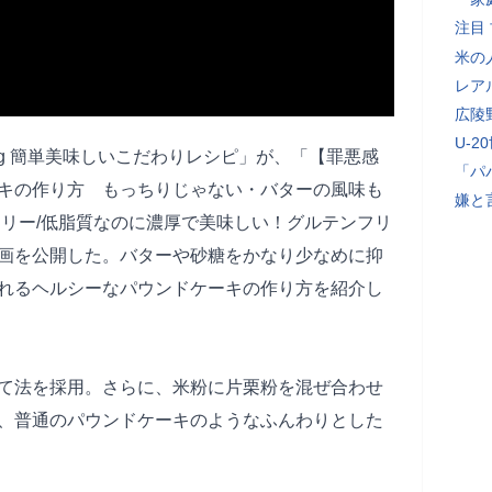
注目
米の
レア
広陵
U-2
oking 簡単美味しいこだわりレシピ」が、「【罪悪感
「パ
キの作り方 もっちりじゃない・バターの風味も
嫌と
ロリー/低脂質なのに濃厚で美味しい！グルテンフリ
画を公開した。バターや砂糖をかなり少なめに抑
れるヘルシーなパウンドケーキの作り方を紹介し
て法を採用。さらに、米粉に片栗粉を混ぜ合わせ
、普通のパウンドケーキのようなふんわりとした