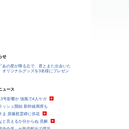
らせ
『あの星が降る丘で、君とまた出会いた
』オリジナルグッズを3名様にプレゼン
ニュース
13号影響か 強風で4人ケガ
ラッシュ開始 新幹線満席も
さま 原爆慰霊碑に供花
なと言えるか分からぬ 見解
庭内合意」が新党船出で露呈