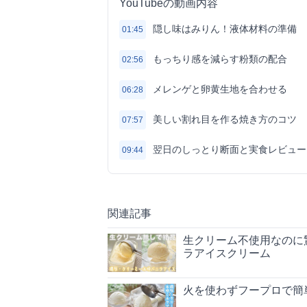
YouTubeの動画内容
隠し味はみりん！液体材料の準備
01:45
もっちり感を減らす粉類の配合
02:56
メレンゲと卵黄生地を合わせる
06:28
美しい割れ目を作る焼き方のコツ
07:57
翌日のしっとり断面と実食レビュー
09:44
関連記事
生クリーム不使用なのに
ラアイスクリーム
火を使わずフープロで簡