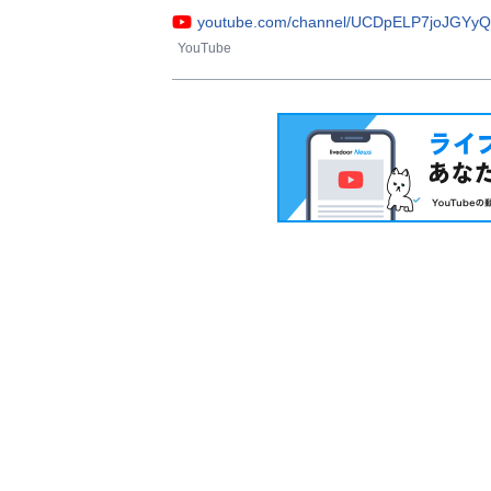
youtube.com/channel/UCDpELP7joJGYy
YouTube