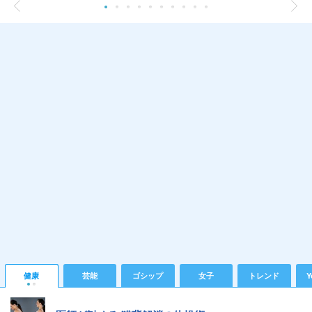
健康
芸能
ゴシップ
女子
トレンド
Y