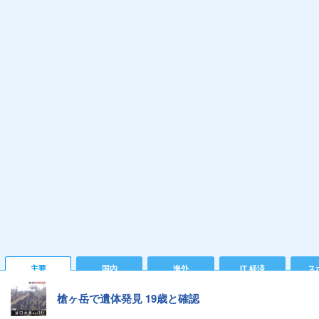
主要
国内
海外
IT 経済
ス
槍ヶ岳で遺体発見 19歳と確認