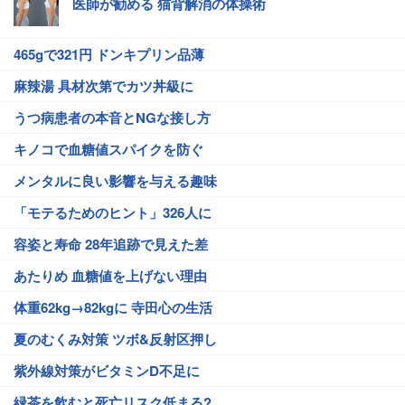
医師が勧める 猫背解消の体操術
465gで321円 ドンキプリン品薄
麻辣湯 具材次第でカツ丼級に
うつ病患者の本音とNGな接し方
キノコで血糖値スパイクを防ぐ
メンタルに良い影響を与える趣味
「モテるためのヒント」326人に
容姿と寿命 28年追跡で見えた差
あたりめ 血糖値を上げない理由
体重62kg→82kgに 寺田心の生活
夏のむくみ対策 ツボ&反射区押し
紫外線対策がビタミンD不足に
緑茶を飲むと死亡リスク低まる?