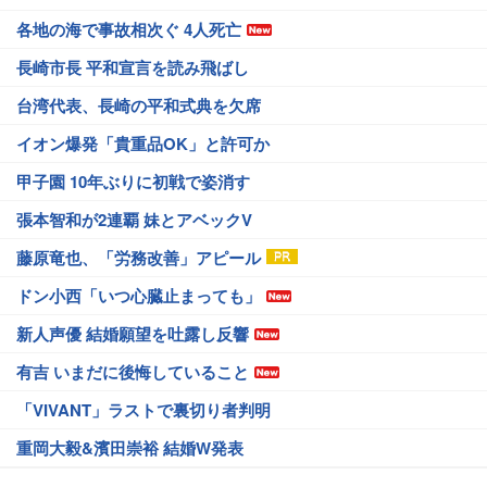
各地の海で事故相次ぐ 4人死亡
長崎市長 平和宣言を読み飛ばし
台湾代表、長崎の平和式典を欠席
イオン爆発「貴重品OK」と許可か
甲子園 10年ぶりに初戦で姿消す
張本智和が2連覇 妹とアベックV
藤原竜也、「労務改善」アピール
ドン小西「いつ心臓止まっても」
新人声優 結婚願望を吐露し反響
有吉 いまだに後悔していること
「VIVANT」ラストで裏切り者判明
重岡大毅&濱田崇裕 結婚W発表