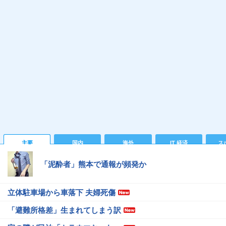
主要
国内
海外
IT 経済
ス
「泥酔者」熊本で通報が頻発か
立体駐車場から車落下 夫婦死傷
「避難所格差」生まれてしまう訳