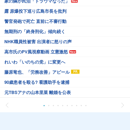
家の隣が民泊「トラウマなった」
露 原爆投下巡り広島市長を批判
警官発砲で死亡 直前に不審行動
無期刑の「終身刑化」傾向続く
NHK職員性被害 出演者に怒りの声
高市氏のPV風視察動画 立憲激怒
れいわ「いのちの党」に変更へ
藤原竜也、「労務改善」アピール
90歳患者を殴る? 看護助手を逮捕
元TBSアナの山本里菜 離婚を公表