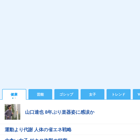
健康
芸能
ゴシップ
女子
トレンド
Y
山口達也 8年ぶり楽器姿に感涙か
運動より代謝 人体の省エネ戦略