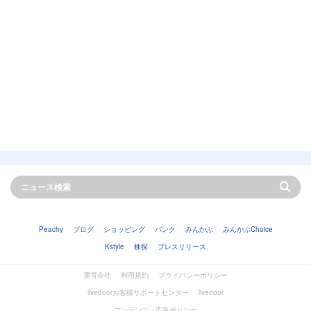
Peachy
ブログ
ショッピング
バンク
みんかぶ
みんかぶChoice
Kstyle
株探
プレスリリース
運営会社
利用規約
プライバシーポリシー
livedoorお客様サポートセンター
livedoor
コンテンツ・広告ポリシー