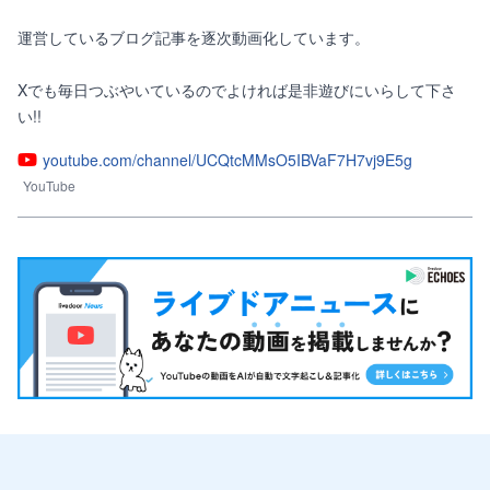
運営しているブログ記事を逐次動画化しています。

Xでも毎日つぶやいているのでよければ是非遊びにいらして下さ
い!!
youtube.com/channel/UCQtcMMsO5IBVaF7H7vj9E5g
YouTube