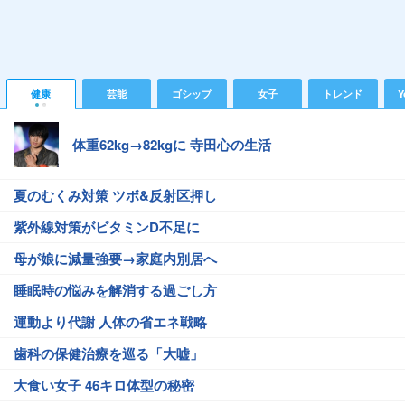
健康
芸能
ゴシップ
女子
トレンド
Y
体重62kg→82kgに 寺田心の生活
夏のむくみ対策 ツボ&反射区押し
紫外線対策がビタミンD不足に
母が娘に減量強要→家庭内別居へ
睡眠時の悩みを解消する過ごし方
運動より代謝 人体の省エネ戦略
歯科の保健治療を巡る「大嘘」
大食い女子 46キロ体型の秘密