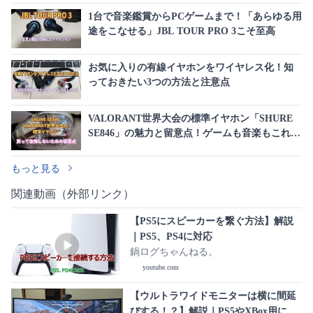
1台で音楽鑑賞からPCゲームまで！「あらゆる用
途をこなせる」JBL TOUR PRO 3こそ至高
お気に入りの有線イヤホンをワイヤレス化！知
っておきたい3つの方法と注意点
VALORANT世界大会の標準イヤホン「SHURE
SE846」の魅力と留意点！ゲームも音楽もこれ1
台で完結する最高峰の音質
もっと見る
関連動画（外部リンク）
【PS5にスピーカーを繋ぐ方法】解説
｜PS5、PS4に対応
鍋ログちゃんねる。
youtube.com
【ウルトラワイドモニターは横に間延
びする！？】解説｜PS5やXBox用にウ