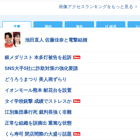
画像アクセスランキングをもっと見る
主要
国内
海外
IT 経済
ス
池田直人 佐藤佳奈と電撃結婚
銀メダリスト 本多灯被告を起訴
SNS大手5社に詐欺対策の強化要請
どうろうまつり 美人画ずらり
イオンモール熊本 献花台を設置
タイ学校銃撃 成績でストレスか
江別集団暴行死 裁判長強く非難
正常な組織を誤摘出 重篤な状態
くら寿司 閉店間際の大盛り話題