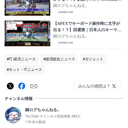
ルトラワイドモニターを買うと後悔す
鍋ログちゃんねる。
る理由
youtube.com
【APEXでキーボード操作時に文字が
出る！？】回避策｜日本人のキーマウ
勢のみに生じているバグ
鍋ログちゃんねる。
youtube.com
#IT 経済ニュース
#経済総合ニュース
#ガジェット
#ネット・ITニュース
みんなの感想は？
チャンネル情報
鍋ログちゃんねる。
YouTube チャンネル登録者数 383人
118 本の動画