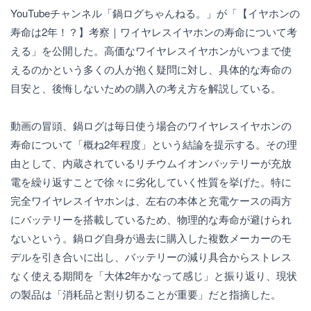
YouTubeチャンネル「鍋ログちゃんねる。」が「【イヤホンの
寿命は2年！？】考察｜ワイヤレスイヤホンの寿命について考
える」を公開した。高価なワイヤレスイヤホンがいつまで使
えるのかという多くの人が抱く疑問に対し、具体的な寿命の
目安と、後悔しないための購入の考え方を解説している。
動画の冒頭、鍋ログは毎日使う場合のワイヤレスイヤホンの
寿命について「概ね2年程度」という結論を提示する。その理
由として、内蔵されているリチウムイオンバッテリーが充放
電を繰り返すことで徐々に劣化していく性質を挙げた。特に
完全ワイヤレスイヤホンは、左右の本体と充電ケースの両方
にバッテリーを搭載しているため、物理的な寿命が避けられ
ないという。鍋ログ自身が過去に購入した複数メーカーのモ
デルを引き合いに出し、バッテリーの減り具合からストレス
なく使える期間を「大体2年かなって感じ」と振り返り、現状
の製品は「消耗品と割り切ることが重要」だと指摘した。