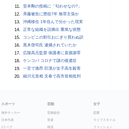
11.
堂本剛の投稿に「匂わせなの?」
12.
斉藤被告に懲役7年 無罪主張か
13.
沖縄移住 1年住んで分かった現実
14.
正常な組織を誤摘出 重篤な状態
15.
コンビニの割引おにぎり買わぬ訳
16.
黒木啓司氏 逮捕されていたか
17.
広陵高元監督 保護者に直接謝罪
18.
ケンコバ コロナで謎の後遺症
19.
一言で激昂 巨漢が女子高生殺害
20.
細川元首相 文春で高市首相批判
スポーツ
芸能
女子
海外サッカー
芸能総合
恋愛
日本代表
音楽
ライフスタイル
Jリーグ
韓流
ファッション