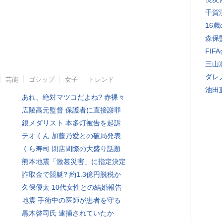
千賀
16
森保
FI
三山
ダレ
芸能
ゴシップ
女子
トレンド
池田
あれ、絶対マツコだよね? 赤裸々
広陵高元監督 保護者に直接謝罪
銀メダリスト 本多灯被告を起訴
テオくん 加藤乃愛との破局発表
くら寿司 閉店間際の大盛り話題
熊本地震「激甚災害」に指定決定
詐取金で競艇? 約1.3億円脱税か
久保優太 10代女性との結婚報告
地震 手術中の医師が患者を守る
黒木啓司氏 逮捕されていたか