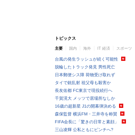
トピックス
主要
国内
海外
IT 経済
スポーツ
台風の発生ラッシュが続く可能性
脱輪したトラック発見 男性死亡
日本郵便シス障 荷物受け取れず
タイで銃乱射 祖父母も殺害か
長友佑都 FC東京で現役続行へ
千賀滉大 メッツで居場所なしか
16歳の超新星 J1の開幕弾決める
森保監督 横浜FM・三井寺を称賛
FIFA会長に「驚きの日常と素顔」
三山凌輝 公私ともにピンチへ?