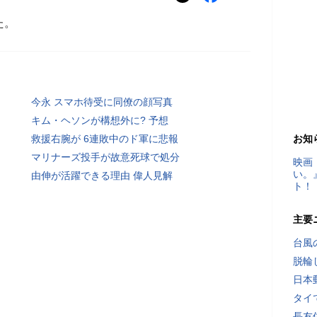
た。
今永 スマホ待受に同僚の顔写真
キム・ヘソンが構想外に? 予想
救援右腕が 6連敗中のド軍に悲報
お知
マリナーズ投手が故意死球で処分
映画
い。
由伸が活躍できる理由 偉人見解
ト！
主要
台風
脱輪
日本
タイ
長友