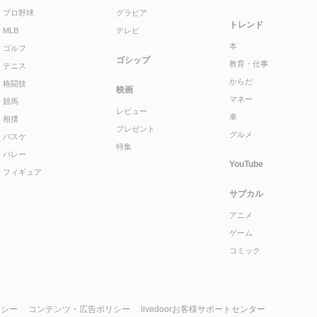
プロ野球
グラビア
トレンド
MLB
テレビ
本
ゴルフ
ゴシップ
教育・仕事
テニス
からだ
格闘技
映画
マネー
競馬
レビュー
車
相撲
プレゼント
グルメ
バスケ
特集
バレー
YouTube
フィギュア
サブカル
アニメ
ゲーム
コミック
リシー
コンテンツ・広告ポリシー
livedoorお客様サポートセンター