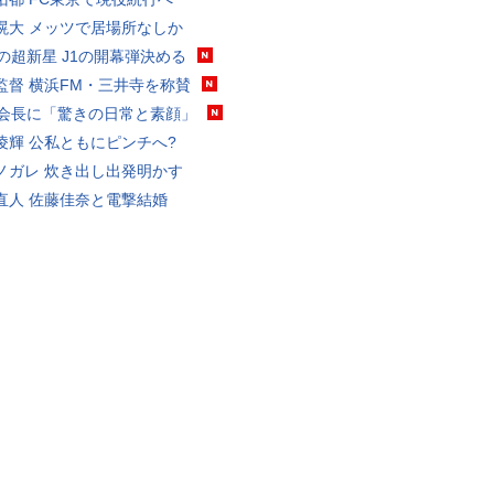
滉大 メッツで居場所なしか
歳の超新星 J1の開幕弾決める
監督 横浜FM・三井寺を称賛
FA会長に「驚きの日常と素顔」
凌輝 公私ともにピンチへ?
ノガレ 炊き出し出発明かす
直人 佐藤佳奈と電撃結婚