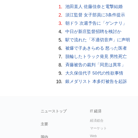
1.
池田直人 佐藤佳奈と電撃結婚
2.
須江監督 女子部員に3条件提示
3.
朝ドラ 次週予告に「ゲンナリ」
4.
中日が新庄監督招聘を検討か
5.
駅で流れた「不適切音声」に声明
6.
被爆で子あきらめる 怒った医者
7.
脱輪したトラック発見 男性死亡
8.
斉藤被告の裁判「同意は異常」
9.
大久保佳代子 50代の性欲事情
10.
銀メダリスト 本多灯被告を起訴
ニューストップ
IT 経済
経済総合
主要
マーケット
Web
国内