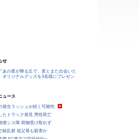
らせ
『あの星が降る丘で、君とまた出会いた
』オリジナルグッズを3名様にプレゼン
ニュース
の発生ラッシュが続く可能性
したトラック発見 男性死亡
郵便シス障 荷物受け取れず
で銃乱射 祖父母も殺害か
佑都 FC東京で現役続行へ