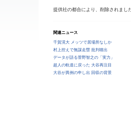
提供社の都合により、削除されまし
関連ニュース
千賀滉大 メッツで居場所なしか
村上控えで無謀走塁 批判噴出
データが語る菅野智之の「実力」
超人の軌道に戻った 大谷再注目
大谷が異例の申し出 回収の背景