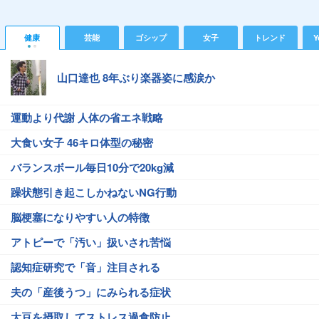
健康
芸能
ゴシップ
女子
トレンド
Y
山口達也 8年ぶり楽器姿に感涙か
運動より代謝 人体の省エネ戦略
大食い女子 46キロ体型の秘密
バランスボール毎日10分で20kg減
躁状態引き起こしかねないNG行動
脳梗塞になりやすい人の特徴
アトピーで「汚い」扱いされ苦悩
認知症研究で「音」注目される
夫の「産後うつ」にみられる症状
大豆を摂取してストレス過食防止