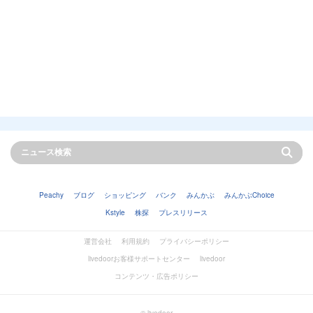
Peachy
ブログ
ショッピング
バンク
みんかぶ
みんかぶChoice
Kstyle
株探
プレスリリース
運営会社
利用規約
プライバシーポリシー
livedoorお客様サポートセンター
livedoor
コンテンツ・広告ポリシー
© livedoor