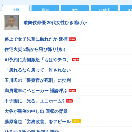
主要
国内
海外
IT 経済
ス
歌舞伎俳優 20代女性ひき逃げか
路上で女子児童に触れたか 逮捕
住宅火災 2階から飛び降り脱出
AI予約に店側激怒「もはやテロ」
「戻れるなら戻って」許されない
玉川氏の「警察官が死刑」に批判
満員電車にベビーカー 議論呼ぶ
甲子園に「光る」ユニホーム?
大谷が異例の申し出 回収の背景
藤原竜也「労務改善」をアピール
ひろゆき氏の妻 投稿を謝罪