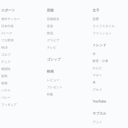
スポーツ
芸能
女子
海外サッカー
芸能総合
恋愛
日本代表
音楽
ライフスタイル
Jリーグ
韓流
ファッション
プロ野球
グラビア
トレンド
MLB
テレビ
本
ゴルフ
ゴシップ
教育・仕事
テニス
からだ
格闘技
映画
マネー
競馬
レビュー
車
相撲
プレゼント
グルメ
バスケ
特集
バレー
YouTube
フィギュア
サブカル
アニメ