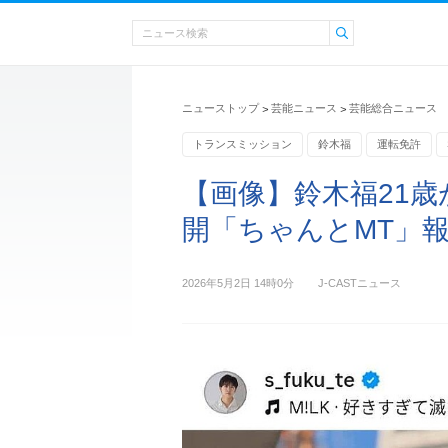
ニューストップ
芸能ニュース
芸能総合ニュース
>
>
トランスミッション
鈴木福
運転免許
【画像】鈴木福21
開「ちゃんとMT」
2026年5月2日 14時0分
J-CASTニュース