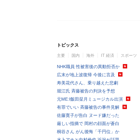
トピックス
主要
国内
海外
IT 経済
スポーツ
NHK職員 性被害後の異動拒否か
広末が地上波復帰 今後に言及
寿美花代さん、乗り越えた悲劇
堀江氏 斉藤被告の判決を予想
元ME:I飯田栞月ミュージカル出演
有罪でいい 斉藤被告の事件見解
佐藤寛子が告白 ヌード嫌だった
厳しい指摘で 岡村の顔面が蒼白
桐谷さん がん後悔「千円位」か
水卜アナと中村倫也 近況が話題