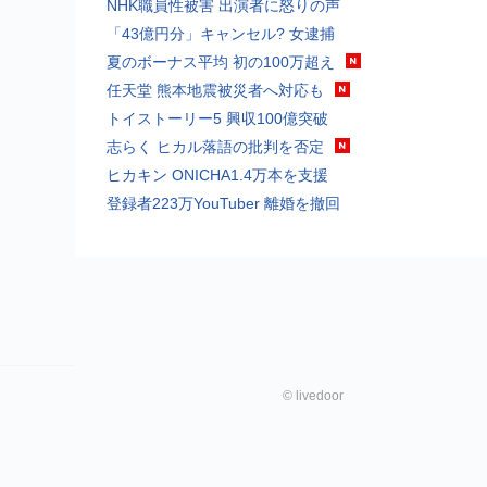
NHK職員性被害 出演者に怒りの声
「43億円分」キャンセル? 女逮捕
夏のボーナス平均 初の100万超え
任天堂 熊本地震被災者へ対応も
トイストーリー5 興収100億突破
志らく ヒカル落語の批判を否定
ヒカキン ONICHA1.4万本を支援
登録者223万YouTuber 離婚を撤回
©
livedoor