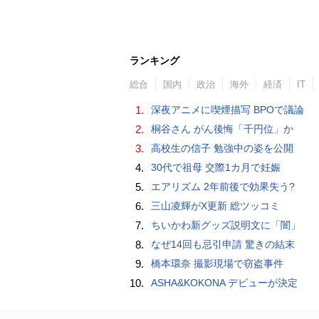
ランキング
総合
国内
政治
海外
経済
IT
1.
深夜アニメに喫煙描写 BPOで議論
2.
桐谷さん がん後悔「千円位」か
3.
高校生の信子 勉強中の姿を公開
4.
30代で祖母 交際1カ月で妊娠
5.
エアリズム 2年前後で効果失う?
6.
三山凌輝がX更新 総ツッコミ
7.
ちいかわ新グッズ説明文に「闇」
8.
なぜ14回も忌引申請 驚きの結末
9.
橋本環奈 撮影現場で窃盗事件
10.
ASHA&KOKONA デビューが決定