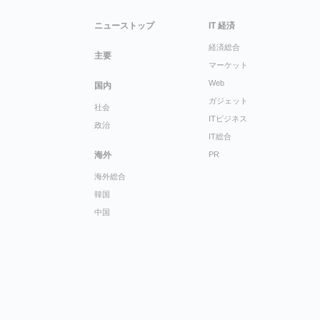
ニューストップ
IT 経済
経済総合
主要
マーケット
Web
国内
ガジェット
社会
ITビジネス
政治
IT総合
海外
PR
海外総合
韓国
中国