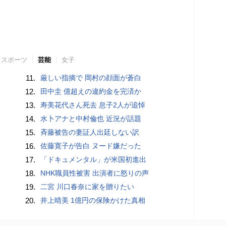
スポーツ
芸能
女子
11.
厳しい指摘で 岡村の顔面が蒼白
12.
田中圭 億超えの違約金を完済か
13.
寿美花代さん死去 息子2人が追悼
14.
水卜アナと中村倫也 近況が話題
15.
斉藤被告の妻証人出廷しない訳
16.
佐藤寛子が告白 ヌード嫌だった
17.
「ドキュメンタル」が米国初進出
18.
NHK職員性被害 出演者に怒りの声
19.
二宮 川口春奈に家を贈りたい
20.
井上晴美 1億円の保険かけた真相