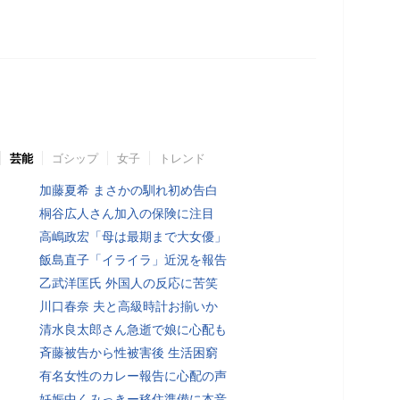
芸能
ゴシップ
女子
トレンド
加藤夏希 まさかの馴れ初め告白
桐谷広人さん加入の保険に注目
高嶋政宏「母は最期まで大女優」
飯島直子「イライラ」近況を報告
乙武洋匡氏 外国人の反応に苦笑
川口春奈 夫と高級時計お揃いか
清水良太郎さん急逝で娘に心配も
斉藤被告から性被害後 生活困窮
有名女性のカレー報告に心配の声
妊娠中くみっきー移住準備に本音