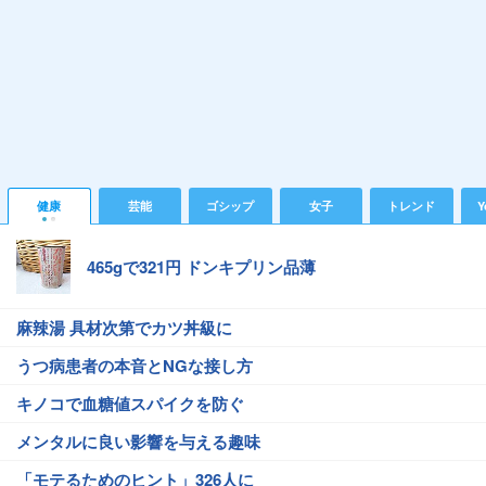
健康
芸能
ゴシップ
女子
トレンド
Y
465gで321円 ドンキプリン品薄
麻辣湯 具材次第でカツ丼級に
うつ病患者の本音とNGな接し方
キノコで血糖値スパイクを防ぐ
メンタルに良い影響を与える趣味
「モテるためのヒント」326人に