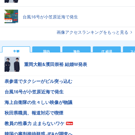
台風16号が小笠原近海で発生
画像アクセスランキングをもっと見る
主要
国内
海外
IT 経済
ス
重岡大毅&濱田崇裕 結婚W発表
表参道でタクシーがビル突っ込む
台風16号が小笠原近海で発生
海上自衛隊の生々しい映像が物議
秋田県職員、報道対応で喫煙
教員の性暴力 止まらないワケ
韓国の審判接待疑惑 JFAが調査へ