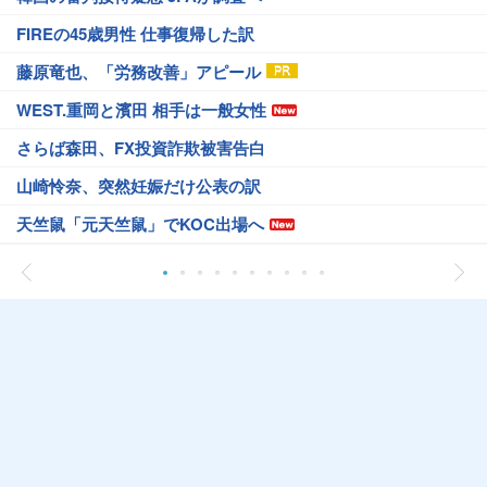
FIREの45歳男性 仕事復帰した訳
藤原竜也、「労務改善」アピール
WEST.重岡と濱田 相手は一般女性
さらば森田、FX投資詐欺被害告白
山崎怜奈、突然妊娠だけ公表の訳
天竺鼠「元天竺鼠」でKOC出場へ