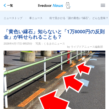
一覧
>
>
街で見かける「謎の黄色い“縁石”」 どんな意味
ニューストップ
車ニュース
「黄色い縁石」知らないと「1万8000円の反則
金」が科せられることも？
2026年4月17日 6時25分
写真：くるまのニュース
by ライブドアニュース編集部