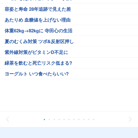
容姿と寿命 28年追跡で見えた差
あたりめ 血糖値を上げない理由
体重62kg→82kgに 寺田心の生活
夏のむくみ対策 ツボ&反射区押し
紫外線対策がビタミンD不足に
緑茶を飲むと死亡リスク低まる?
ヨーグルト いつ食べたらいい?