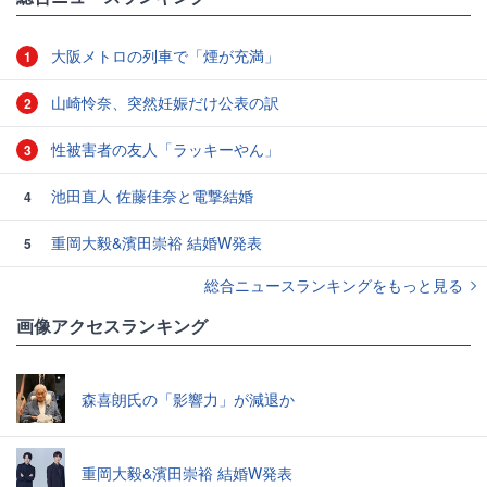
大阪メトロの列車で「煙が充満」
1
山崎怜奈、突然妊娠だけ公表の訳
2
性被害者の友人「ラッキーやん」
3
池田直人 佐藤佳奈と電撃結婚
4
重岡大毅&濱田崇裕 結婚W発表
5
総合ニュースランキングをもっと見る
画像アクセスランキング
森喜朗氏の「影響力」が減退か
重岡大毅&濱田崇裕 結婚W発表