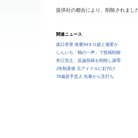
提供社の都合により、削除されまし
関連ニュース
坂口杏里 体重94キロ超と激変か
しんいち「鶴の一声」で投稿削除
井口浩之、反論投稿を削除し謝罪
J先制直後 元アイドルに釘付け
78歳若手芸人 先輩から舌打ち