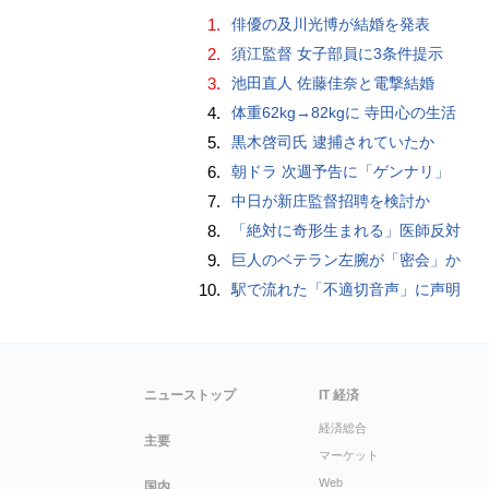
1.
俳優の及川光博が結婚を発表
2.
須江監督 女子部員に3条件提示
3.
池田直人 佐藤佳奈と電撃結婚
4.
体重62kg→82kgに 寺田心の生活
5.
黒木啓司氏 逮捕されていたか
6.
朝ドラ 次週予告に「ゲンナリ」
7.
中日が新庄監督招聘を検討か
8.
「絶対に奇形生まれる」医師反対
9.
巨人のベテラン左腕が「密会」か
10.
駅で流れた「不適切音声」に声明
ニューストップ
IT 経済
経済総合
主要
マーケット
Web
国内