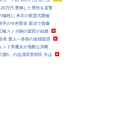
120万円 豊胸した男性を直撃
の犠牲に 米兵の慰霊式開催
騎手の今村聖奈 新潟で負傷
五輪スノボ銅の冨田が結婚
FA会長 愛人へ多額の金銭疑惑
ェンド美魔女が過酷な決断
介護5」の志茂田景樹氏 今は