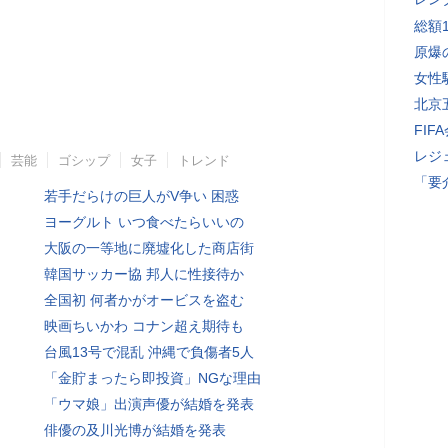
総額
原爆
女性
北京
FI
レジ
芸能
ゴシップ
女子
トレンド
「要
若手だらけの巨人がV争い 困惑
ヨーグルト いつ食べたらいいの
大阪の一等地に廃墟化した商店街
韓国サッカー協 邦人に性接待か
全国初 何者かがオービスを盗む
映画ちいかわ コナン超え期待も
台風13号で混乱 沖縄で負傷者5人
「金貯まったら即投資」NGな理由
「ウマ娘」出演声優が結婚を発表
俳優の及川光博が結婚を発表