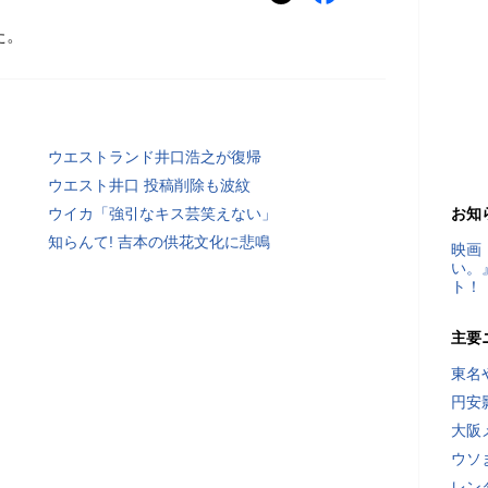
た。
ウエストランド井口浩之が復帰
ウエスト井口 投稿削除も波紋
ウイカ「強引なキス芸笑えない」
お知
知らんて! 吉本の供花文化に悲鳴
映画
い。
ト！
主要
東名
円安
大阪
ウソ
レン