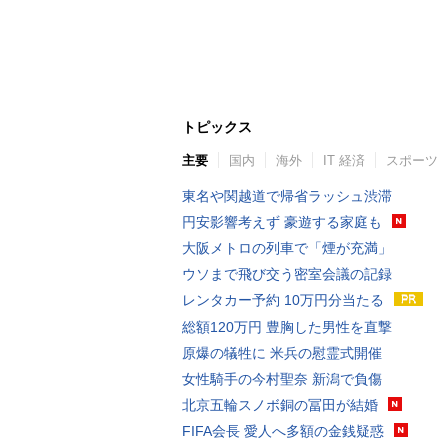
トピックス
主要
国内
海外
IT 経済
スポーツ
東名や関越道で帰省ラッシュ渋滞
円安影響考えず 豪遊する家庭も
大阪メトロの列車で「煙が充満」
ウソまで飛び交う密室会議の記録
レンタカー予約 10万円分当たる
総額120万円 豊胸した男性を直撃
原爆の犠牲に 米兵の慰霊式開催
女性騎手の今村聖奈 新潟で負傷
北京五輪スノボ銅の冨田が結婚
FIFA会長 愛人へ多額の金銭疑惑