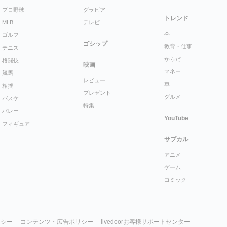
プロ野球
グラビア
トレンド
MLB
テレビ
本
ゴルフ
ゴシップ
教育・仕事
テニス
からだ
格闘技
映画
マネー
競馬
レビュー
車
相撲
プレゼント
グルメ
バスケ
特集
バレー
YouTube
フィギュア
サブカル
アニメ
ゲーム
コミック
リシー
コンテンツ・広告ポリシー
livedoorお客様サポートセンター