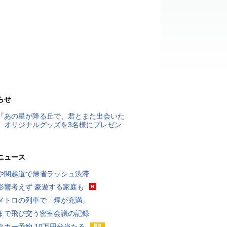
らせ
『あの星が降る丘で、君とまた出会いた
』オリジナルグッズを3名様にプレゼン
ニュース
や関越道で帰省ラッシュ渋滞
影響考えず 豪遊する家庭も
メトロの列車で「煙が充満」
まで飛び交う密室会議の記録
タカー予約 10万円分当たる