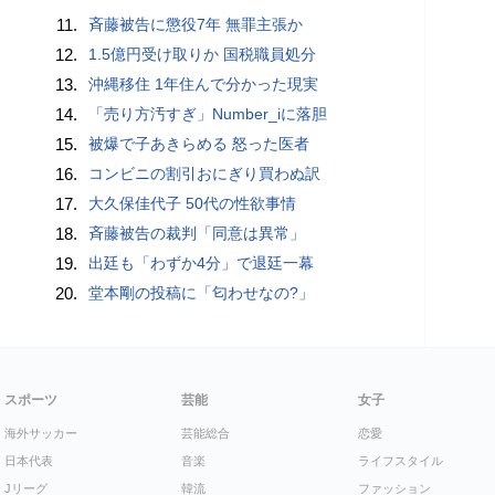
11.
斉藤被告に懲役7年 無罪主張か
12.
1.5億円受け取りか 国税職員処分
13.
沖縄移住 1年住んで分かった現実
14.
「売り方汚すぎ」Number_iに落胆
15.
被爆で子あきらめる 怒った医者
16.
コンビニの割引おにぎり買わぬ訳
17.
大久保佳代子 50代の性欲事情
18.
斉藤被告の裁判「同意は異常」
19.
出廷も「わずか4分」で退廷一幕
20.
堂本剛の投稿に「匂わせなの?」
スポーツ
芸能
女子
海外サッカー
芸能総合
恋愛
日本代表
音楽
ライフスタイル
Jリーグ
韓流
ファッション