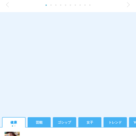
健康
芸能
ゴシップ
女子
トレンド
Y