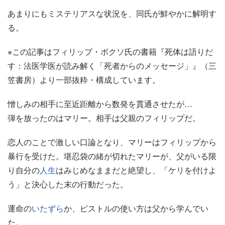
あまりにもミステリアスな状況を、同氏が鮮やかに解明す
る。
※この記事はフィリップ・ボクソ氏の書籍『死体は語りだ
す：法医学医が読み解く「死者からのメッセージ」』（三
笠書房）より一部抜粋・構成しています。
憎しみの相手に至近距離から数発を貫通させたが…
弾を放ったのはマリー。相手は父親のフィリップだ。
恋人のことで激しい口論となり、マリーはフィリップから
暴行を受けた。堪忍袋の緒が切れたマリーが、父がいる限
り自分の
人生
はみじめなままだと絶望し、「ケリを付けよ
う」と決心した末の行動だった。
運命の
いたずら
か、ピストルの使い方は父から学んでい
た。