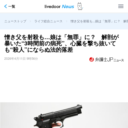
一覧
>
>
憎き父を射殺も…娘は「無罪」に？ 解剖
ニューストップ
ライフ総合ニュース
憎き父を射殺も…娘は「無罪」に？ 解剖が
暴いた“3時間前の病死”、心臓を撃ち抜いて
も“殺人”にならぬ法的落差
2026年4月11日 9時56分