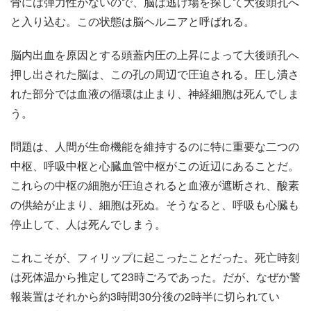
骨には弾力性がないので、脳は逃げ場を探して大後頭孔へ
と入り込む。この状態は脳ヘルニアと呼ばれる。
脳内出血を原因とする頭蓋内圧の上昇によって大後頭孔へ
押し出された脳は、この孔の周辺で圧迫される。圧し潰さ
れた部分では血液の循環は止まり、神経細胞は死んでしま
う。
問題は、人間が生命機能を維持するのに特に重要な二つの
中枢、呼吸中枢と心臓血管中枢がこの近辺にあることだ。
これらの中枢の細胞が圧迫されると血液が遮断され、酸素
の供給が止まり、細胞は死ぬ。そうなると、呼吸も心臓も
停止して、人は死んでしまう。
これこそが、フィリップに起こったことだった。死亡時刻
は死体温から推定して23時ごろであった。だが、なぜか警
報装置はそれから約3時間30分後の2時半に切られてい