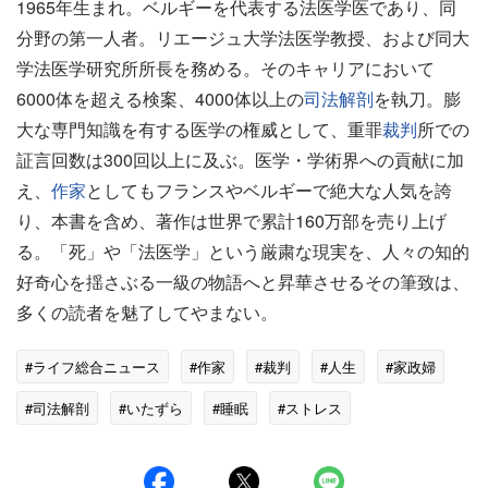
1965年生まれ。ベルギーを代表する法医学医であり、同
分野の第一人者。リエージュ大学法医学教授、および同大
学法医学研究所所長を務める。そのキャリアにおいて
6000体を超える検案、4000体以上の
司法解剖
を執刀。膨
大な専門知識を有する医学の権威として、重罪
裁判
所での
証言回数は300回以上に及ぶ。医学・学術界への貢献に加
え、
作家
としてもフランスやベルギーで絶大な人気を誇
り、本書を含め、著作は世界で累計160万部を売り上げ
る。「死」や「法医学」という厳粛な現実を、人々の知的
好奇心を揺さぶる一級の物語へと昇華させるその筆致は、
多くの読者を魅了してやまない。
#ライフ総合ニュース
#作家
#裁判
#人生
#家政婦
#司法解剖
#いたずら
#睡眠
#ストレス