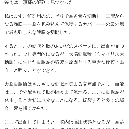
答えは、頭部の解剖で見つかった。
私はまず、解剖用ののこぎりで頭蓋骨を切断し、三層から
なる髄膜――脳を包み込んで保護するカバー――の最外層
で最も強じんな硬膜を切開した。
すると、この硬膜と脳のあいだのスペースに、出血が見つ
かった。少し専門的になるが、大脳動脈輪（ウィイリス大
動脈）に生じた動脈瘤の破裂を原因とする重大な硬膜下出
血、と呼ぶことができる。
大脳動脈輪はさまざまな動脈が集まる交差点であり、血液
はここで分配されて脳の隅々まで流れる。ここに動脈瘤が
発生すると大変に厄介なことになる。破裂すると多くの場
合、死を招くからだ。
ここで出血してしまうと、脳内は高圧状態となるが、頭蓋