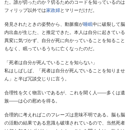
た。誰が切ったのか？切るためのコードを知っているのは
フィリップ以外では
家政婦
とマリーだけだ。
発見されたときの姿勢から、動脈瘤が
睡眠
中に破裂して脳
内出血が生じた、と推定できた。本人は自分に起きている
異変に気づかず、自分が死に向かっていることを知ること
もなく、眠っているうちに亡くなったのだ。
「死者は自分が死んでいることを知らない」
私はしばしば、「死者は自分が死んでいることを知りませ
ん」と半ば冗談交じりに言う。
合理性を欠く物言いであるが、これを聞く人――多くは遺
族――は心の慰めを得る。
合理的に考えればこのフレーズは意味不明である。脳も脳
の活動の結果である意識も破壊されているので、当然死者