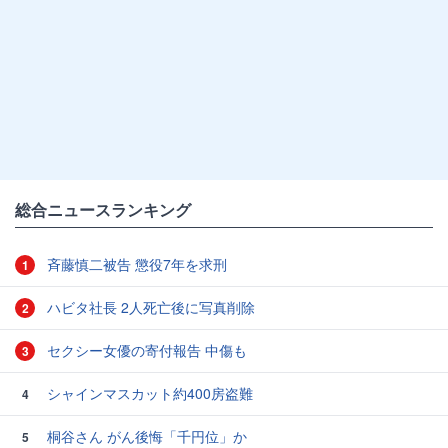
総合ニュースランキング
斉藤慎二被告 懲役7年を求刑
1
ハビタ社長 2人死亡後に写真削除
2
セクシー女優の寄付報告 中傷も
3
シャインマスカット約400房盗難
4
桐谷さん がん後悔「千円位」か
5