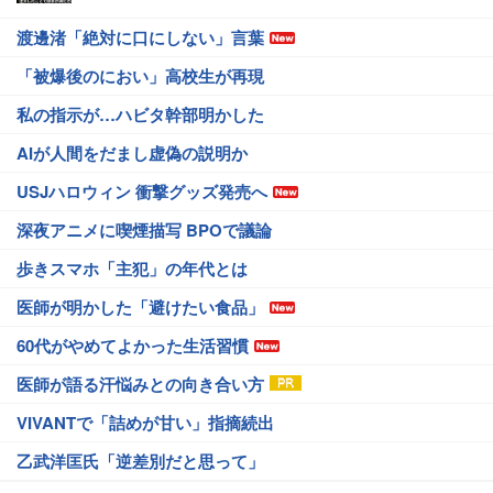
渡邊渚「絶対に口にしない」言葉
「被爆後のにおい」高校生が再現
私の指示が…ハビタ幹部明かした
AIが人間をだまし虚偽の説明か
USJハロウィン 衝撃グッズ発売へ
深夜アニメに喫煙描写 BPOで議論
歩きスマホ「主犯」の年代とは
医師が明かした「避けたい食品」
60代がやめてよかった生活習慣
医師が語る汗悩みとの向き合い方
VIVANTで「詰めが甘い」指摘続出
乙武洋匡氏「逆差別だと思って」