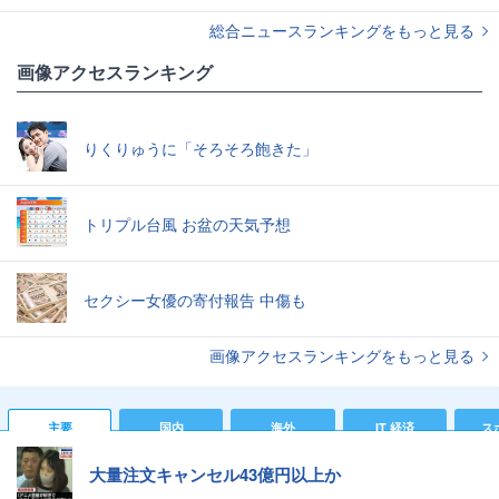
総合ニュースランキングをもっと見る
画像アクセスランキング
りくりゅうに「そろそろ飽きた」
トリプル台風 お盆の天気予想
セクシー女優の寄付報告 中傷も
画像アクセスランキングをもっと見る
主要
国内
海外
IT 経済
ス
大量注文キャンセル43億円以上か