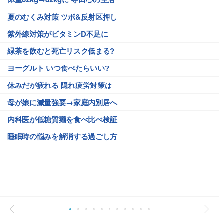
夏のむくみ対策 ツボ&反射区押し
紫外線対策がビタミンD不足に
緑茶を飲むと死亡リスク低まる?
ヨーグルト いつ食べたらいい?
休みだが疲れる 隠れ疲労対策は
母が娘に減量強要→家庭内別居へ
内科医が低糖質麺を食べ比べ検証
睡眠時の悩みを解消する過ごし方