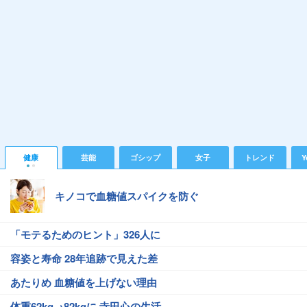
健康
芸能
ゴシップ
女子
トレンド
Y
キノコで血糖値スパイクを防ぐ
「モテるためのヒント」326人に
容姿と寿命 28年追跡で見えた差
あたりめ 血糖値を上げない理由
体重62kg→82kgに 寺田心の生活