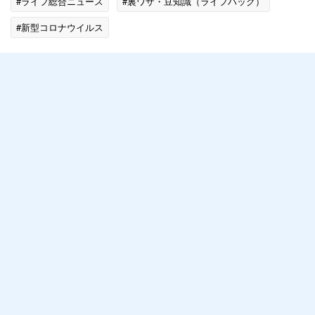
#ライフ総合ニュース
#裏ワザ・豆知識（ライフハック）
#新型コロナウイルス