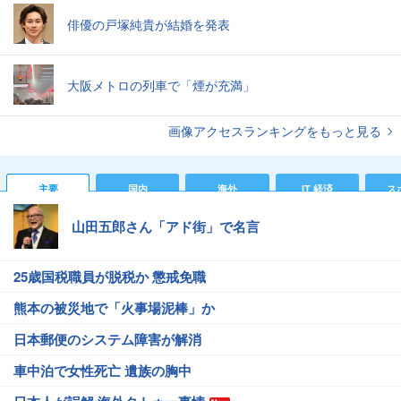
俳優の戸塚純貴が結婚を発表
大阪メトロの列車で「煙が充満」
画像アクセスランキングをもっと見る
主要
国内
海外
IT 経済
ス
山田五郎さん「アド街」で名言
25歳国税職員が脱税か 懲戒免職
熊本の被災地で「火事場泥棒」か
日本郵便のシステム障害が解消
車中泊で女性死亡 遺族の胸中