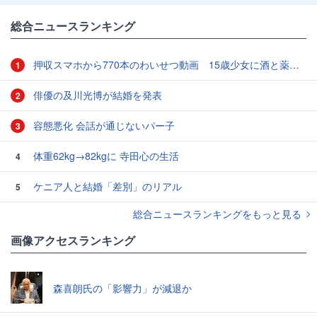
総合ニュースランキング
押収スマホから770本のわいせつ動画 15歳少女に酒と薬飲ませ性的暴行か 54歳男を再逮捕 「薬もありますよ」とSNSで誘い出し
1
俳優の及川光博が結婚を発表
2
容態悪化 会話が通じないパー子
3
体重62kg→82kgに 寺田心の生活
4
ケニア人と結婚「差別」のリアル
5
総合ニュースランキングをもっと見る
画像アクセスランキング
森喜朗氏の「影響力」が減退か