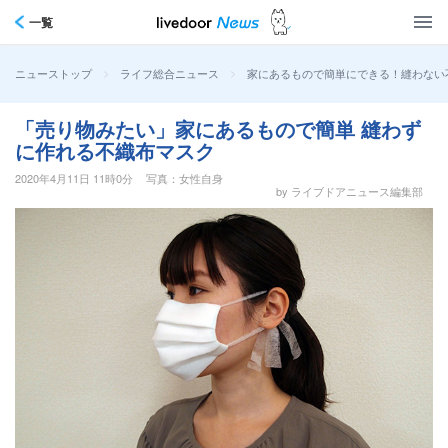
一覧
>
>
家にあるもので簡単にできる！縫わない
ニューストップ
ライフ総合ニュース
「売り物みたい」家にあるもので簡単 縫わず
に作れる不織布マスク
2020年4月11日 11時0分
写真：女性自身
by ライブドアニュース編集部