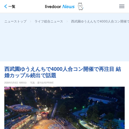
一覧
>
>
西武園ゆうえんちで4000人合コン開催
ニューストップ
ライフ総合ニュース
西武園ゆうえんちで4000人合コン開催で再注目 結
婚カップル続出で話題
2026年5月6日 16時0分
写真：週刊女性PRIME