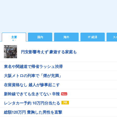
主要
国内
海外
IT 経済
ス
円安影響考えず 豪遊する家庭も
東名や関越道で帰省ラッシュ渋滞
大阪メトロの列車で「煙が充満」
在留資格なし 越人が惨事起こす
新幹線できても生きてない 辛辣
レンタカー予約 10万円分当たる
総額120万円 豊胸した男性を直撃