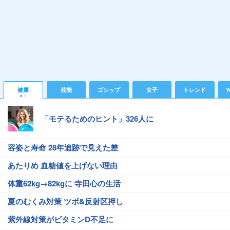
健康
芸能
ゴシップ
女子
トレンド
Y
「モテるためのヒント」326人に
容姿と寿命 28年追跡で見えた差
あたりめ 血糖値を上げない理由
体重62kg→82kgに 寺田心の生活
夏のむくみ対策 ツボ&反射区押し
紫外線対策がビタミンD不足に