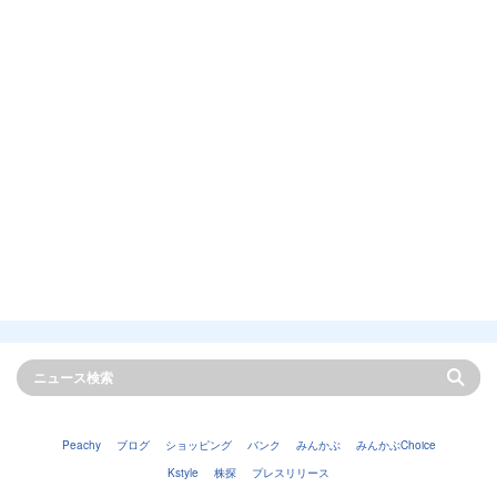
Peachy
ブログ
ショッピング
バンク
みんかぶ
みんかぶChoice
Kstyle
株探
プレスリリース