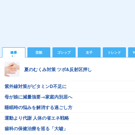
健康
芸能
ゴシップ
女子
トレンド
Y
夏のむくみ対策 ツボ&反射区押し
紫外線対策がビタミンD不足に
母が娘に減量強要→家庭内別居へ
睡眠時の悩みを解消する過ごし方
運動より代謝 人体の省エネ戦略
歯科の保健治療を巡る「大嘘」