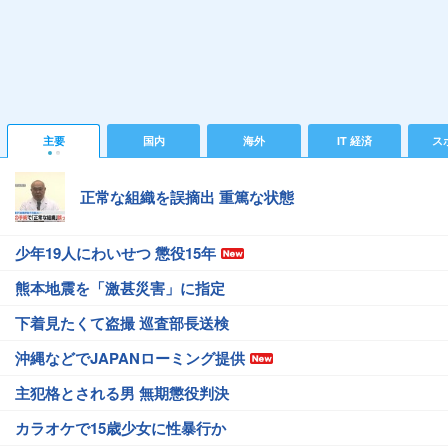
主要
国内
海外
IT 経済
ス
正常な組織を誤摘出 重篤な状態
少年19人にわいせつ 懲役15年
熊本地震を「激甚災害」に指定
下着見たくて盗撮 巡査部長送検
沖縄などでJAPANローミング提供
主犯格とされる男 無期懲役判決
カラオケで15歳少女に性暴行か