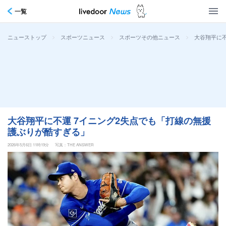
一覧
>
>
>
大谷翔平に不
ニューストップ
スポーツニュース
スポーツその他ニュース
大谷翔平に不運 7イニング2失点でも「打線の無援
護ぶりが酷すぎる」
2026年5月6日 11時19分
写真：THE ANSWER