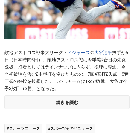
敵地アストロズ戦米大リーグ・
ドジャース
の
大谷翔平
投手が5
日（日本時間6日）、敵地アストロズ戦に今季6試合目の先発
登板。打者としてはラインナップに入らず、投球に専念。今
季初被弾を含む2本塁打を浴びたものの、7回4安打2失点、8奪
三振の好投を披露した。しかしチームは1-2で敗戦。大谷は今
季2敗目（2勝）となった。
続きを読む
#スポーツニュース
#スポーツその他ニュース