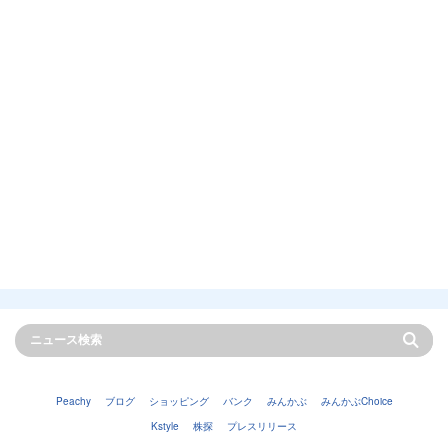
Peachy
ブログ
ショッピング
バンク
みんかぶ
みんかぶChoice
Kstyle
株探
プレスリリース