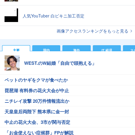
人気YouTuber 白ビキニ加工否定
画像アクセスランキングをもっと見る
主要
国内
海外
IT 経済
ス
WEST.のW結婚「自由で頭抱える」
ペットのヤギをクマが食べたか
琵琶湖 有料券の花火大会が中止
ニチレイ攻撃 20万件情報流出か
天皇皇后両陛下 熊本県に金一封
中止の花火大会、3市が関与否定
「お金使えない症候群」FPが解説