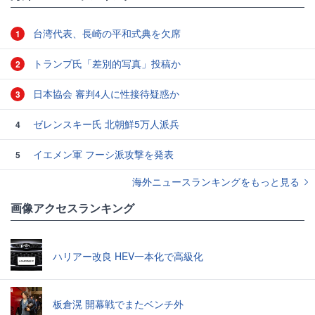
台湾代表、長崎の平和式典を欠席
1
トランプ氏「差別的写真」投稿か
2
日本協会 審判4人に性接待疑惑か
3
ゼレンスキー氏 北朝鮮5万人派兵
4
イエメン軍 フーシ派攻撃を発表
5
海外ニュースランキングをもっと見る
画像アクセスランキング
ハリアー改良 HEV一本化で高級化
板倉滉 開幕戦でまたベンチ外