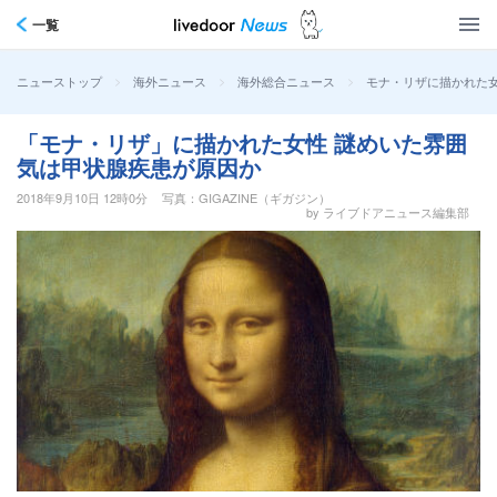
一覧
>
>
>
モナ・リザに描かれた
ニューストップ
海外ニュース
海外総合ニュース
「モナ・リザ」に描かれた女性 謎めいた雰囲
気は甲状腺疾患が原因か
2018年9月10日 12時0分
写真：GIGAZINE（ギガジン）
by ライブドアニュース編集部