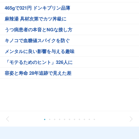
465gで321円 ドンキプリン品薄
麻辣湯 具材次第でカツ丼級に
うつ病患者の本音とNGな接し方
キノコで血糖値スパイクを防ぐ
メンタルに良い影響を与える趣味
「モテるためのヒント」326人に
容姿と寿命 28年追跡で見えた差