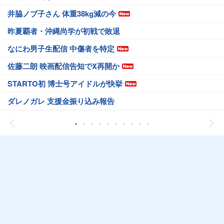
井脇ノブ子さん 体重38kg減の今
昨夏覇者・沖縄尚学が初戦で敗退
なにわ男子生配信 中傷者を特定
佐藤二朗 映画配信告知でX再開か
STARTO初 博士号アイドルが快挙
ダレノガレ 支援金振り込み報告