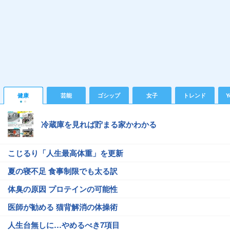
健康
芸能
ゴシップ
女子
トレンド
Y
冷蔵庫を見れば貯まる家かわかる
こじるり「人生最高体重」を更新
夏の寝不足 食事制限でも太る訳
体臭の原因 プロテインの可能性
医師が勧める 猫背解消の体操術
人生台無しに…やめるべき7項目