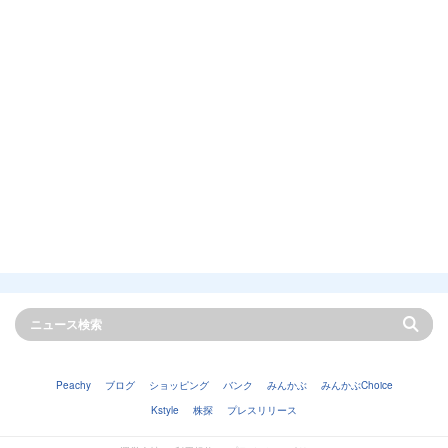
Peachy
ブログ
ショッピング
バンク
みんかぶ
みんかぶChoice
Kstyle
株探
プレスリリース