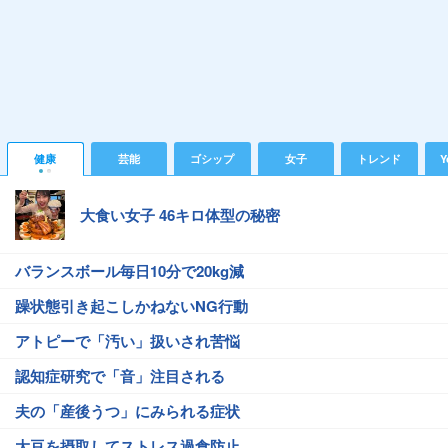
健康
芸能
ゴシップ
女子
トレンド
Y
大食い女子 46キロ体型の秘密
バランスボール毎日10分で20kg減
躁状態引き起こしかねないNG行動
アトピーで「汚い」扱いされ苦悩
認知症研究で「音」注目される
夫の「産後うつ」にみられる症状
大豆を摂取してストレス過食防止