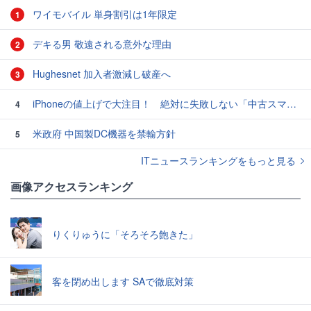
ワイモバイル 単身割引は1年限定
1
デキる男 敬遠される意外な理由
2
Hughesnet 加入者激減し破産へ
3
iPhoneの値上げで大注目！ 絶対に失敗しない「中古スマホ」の売り方＆買い方
4
米政府 中国製DC機器を禁輸方針
5
ITニュースランキングをもっと見る
画像アクセスランキング
りくりゅうに「そろそろ飽きた」
客を閉め出します SAで徹底対策