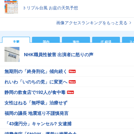
トリプル台風 お盆の天気予想
画像アクセスランキングをもっと見る
主要
国内
海外
IT 経済
ス
NHK職員性被害 出演者に怒りの声
無期刑の「終身刑化」傾向続く
れいわ「いのちの党」に変更へ
静岡の飲食店で192人が食中毒
女性はねる「無呼吸」治療せず
福岡の議長 地震巡り不謹慎発言
「43億円分」キャンセル? 女逮捕