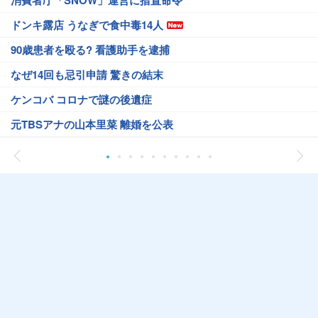
消費者庁「SNOW」運営に措置命令
ドンキ露店 うなぎで食中毒14人
90歳患者を殴る? 看護助手を逮捕
なぜ14回も忌引申請 驚きの結末
ケンコバ コロナで謎の後遺症
元TBSアナの山本里菜 離婚を公表