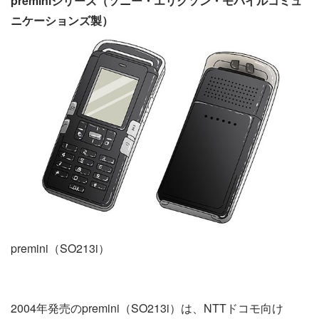
preminiシリーズ（ソニー・エリクソン・モバイルコミュ
ニケーションズ製）
premini（SO213i）
2004年発売のpremini（SO213i）は、NTTドコモ向け