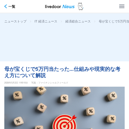
一覧
>
>
>
母が宝くじで5万円当
ニューストップ
IT 経済ニュース
経済総合ニュース
母が宝くじで5万円当たった...仕組みや現実的な考
え方について解説
2026年5月2日 11時10分
写真：ファイナンシャルフィールド