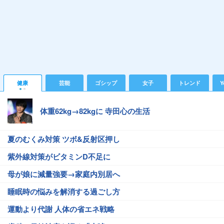
健康
芸能
ゴシップ
女子
トレンド
Y
体重62kg→82kgに 寺田心の生活
夏のむくみ対策 ツボ&反射区押し
紫外線対策がビタミンD不足に
母が娘に減量強要→家庭内別居へ
睡眠時の悩みを解消する過ごし方
運動より代謝 人体の省エネ戦略