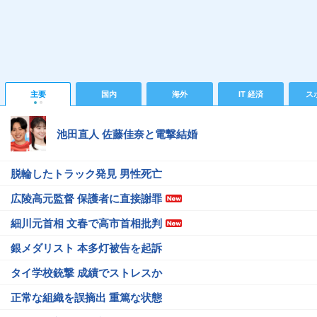
主要
国内
海外
IT 経済
ス
池田直人 佐藤佳奈と電撃結婚
脱輪したトラック発見 男性死亡
広陵高元監督 保護者に直接謝罪
細川元首相 文春で高市首相批判
銀メダリスト 本多灯被告を起訴
タイ学校銃撃 成績でストレスか
正常な組織を誤摘出 重篤な状態