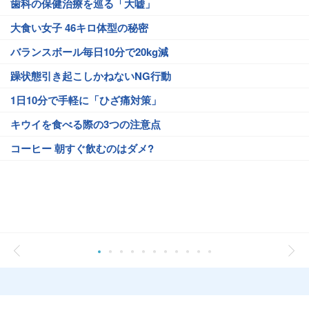
歯科の保健治療を巡る「大嘘」
大食い女子 46キロ体型の秘密
バランスボール毎日10分で20kg減
躁状態引き起こしかねないNG行動
1日10分で手軽に「ひざ痛対策」
キウイを食べる際の3つの注意点
コーヒー 朝すぐ飲むのはダメ?