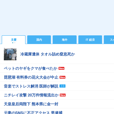
主要
国内
海外
IT 経済
ス
冷蔵庫遺体 タオル詰め窒息死か
ペットのヤギをクマが食べたか
琵琶湖 有料券の花火大会が中止
音楽でストレス解消 医師が解説
ニチレイ攻撃 20万件情報流出か
天皇皇后両陛下 熊本県に金一封
元妻のSNSに不正アクセス 男逮捕