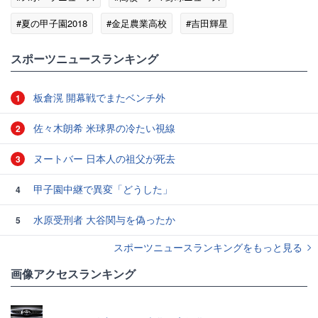
#夏の甲子園2018
#金足農業高校
#吉田輝星
#スポーツニュース・トピックス
スポーツニュースランキング
板倉滉 開幕戦でまたベンチ外
1
佐々木朗希 米球界の冷たい視線
2
ヌートバー 日本人の祖父が死去
3
甲子園中継で異変「どうした」
4
水原受刑者 大谷関与を偽ったか
5
スポーツニュースランキングをもっと見る
画像アクセスランキング