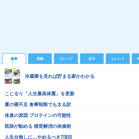
健康
芸能
ゴシップ
女子
トレンド
Y
冷蔵庫を見れば貯まる家かわかる
こじるり「人生最高体重」を更新
夏の寝不足 食事制限でも太る訳
体臭の原因 プロテインの可能性
医師が勧める 猫背解消の体操術
人生台無しに…やめるべき7項目