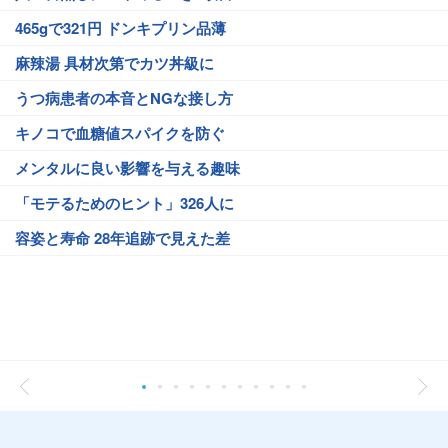
465gで321円 ドンキプリン品薄
麻辣湯 具材次第でカツ丼級に
うつ病患者の本音とNGな接し方
キノコで血糖値スパイクを防ぐ
メンタルに良い影響を与える趣味
「モテるためのヒント」326人に
容姿と寿命 28年追跡で見えた差