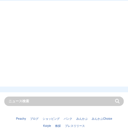
Peachy
ブログ
ショッピング
バンク
みんかぶ
みんかぶChoice
Kstyle
株探
プレスリリース