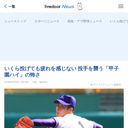
一覧
>
>
>
いくら投げ
ニューストップ
スポーツニュース
高校・アマ野球ニュース
いくら投げても疲れを感じない 投手を襲う「甲子
園ハイ」の怖さ
2018年8月23日 11時15分
写真：Sportiva
by ライブドアニュース編集部