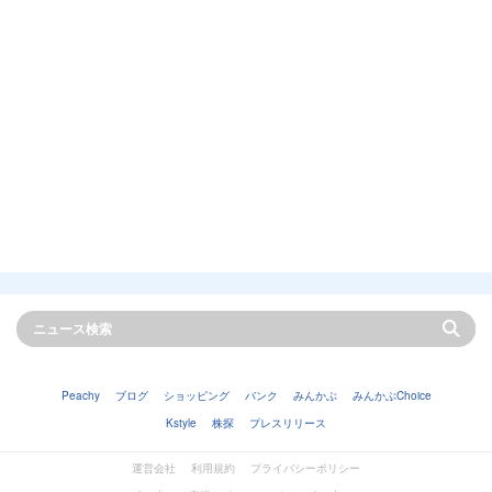
Peachy
ブログ
ショッピング
バンク
みんかぶ
みんかぶChoice
Kstyle
株探
プレスリリース
運営会社
利用規約
プライバシーポリシー