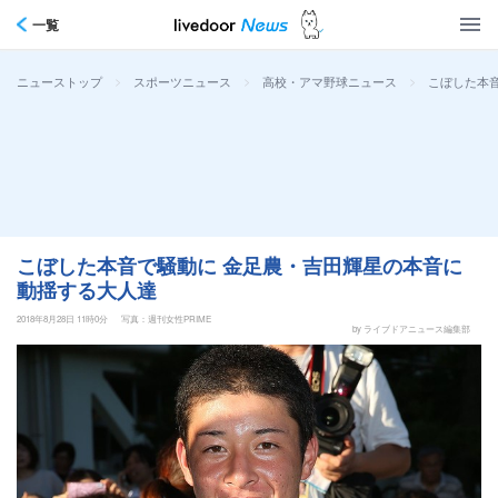
一覧
>
>
>
こぼした本
ニューストップ
スポーツニュース
高校・アマ野球ニュース
こぼした本音で騒動に 金足農・吉田輝星の本音に
動揺する大人達
2018年8月28日 11時0分
写真：週刊女性PRIME
by ライブドアニュース編集部