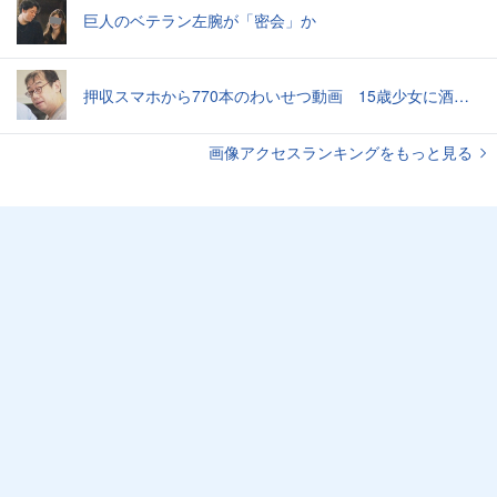
巨人のベテラン左腕が「密会」か
押収スマホから770本のわいせつ動画 15歳少女に酒と薬飲ませ性的暴行か 54歳男を再逮捕 「薬もありますよ」とSNSで誘い出し
画像アクセスランキングをもっと見る