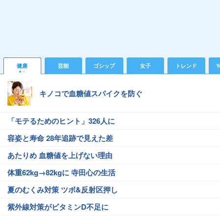
健康
芸能
ゴシップ
女子
トレンド
Y
キノコで血糖値スパイクを防ぐ
「モテるためのヒント」326人に
容姿と寿命 28年追跡で見えた差
あたりめ 血糖値を上げない理由
体重62kg→82kgに 寺田心の生活
夏のむくみ対策 ツボ&反射区押し
紫外線対策がビタミンD不足に