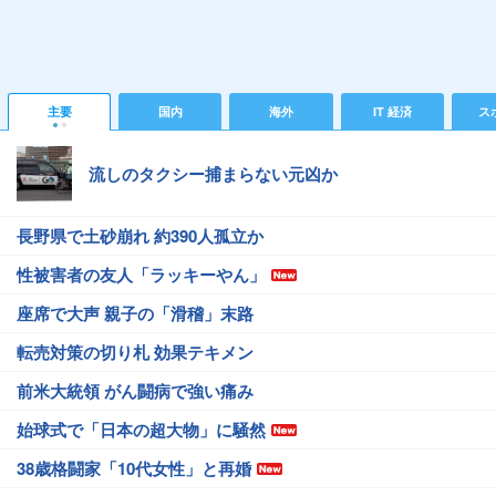
主要
国内
海外
IT 経済
ス
流しのタクシー捕まらない元凶か
長野県で土砂崩れ 約390人孤立か
性被害者の友人「ラッキーやん」
座席で大声 親子の「滑稽」末路
転売対策の切り札 効果テキメン
前米大統領 がん闘病で強い痛み
始球式で「日本の超大物」に騒然
38歳格闘家「10代女性」と再婚