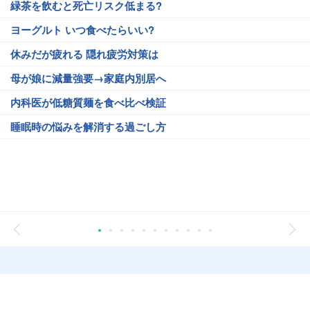
緑茶を飲むと死亡リスク低まる?
ヨーグルト いつ食べたらいい?
休みだが疲れる 隠れ疲労対策は
母が娘に減量強要→家庭内別居へ
内科医が低糖質麺を食べ比べ検証
睡眠時の悩みを解消する過ごし方