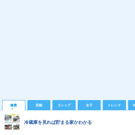
健康
芸能
ゴシップ
女子
トレンド
Y
冷蔵庫を見れば貯まる家かわかる