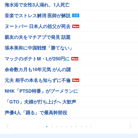
海水浴で女性3人溺れ、1人死亡
音楽でストレス解消 医師が解説
ヌートバー 日本人の祖父が死去
親友の夫をマチアプで発見 話題
張本美和に中国戦慄「勝てない」
マックのポテトM・Lが250円に
余命数カ月も10年元気 がんの謎
元夫 相手の本名も知らずに不倫
NHK「PTSD特番」がブーメランに
「GTO」夫婦が打ち上げへ 大歓声
声優4人「踊る」で最高幹部役