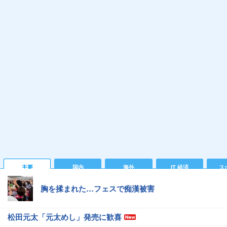
主要
国内
海外
IT 経済
ス
胸を揉まれた…フェスで痴漢被害
松田元太「元太めし」発売に歓喜