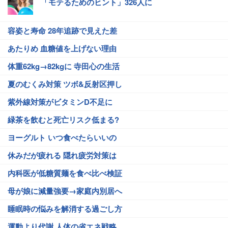
「モテるためのヒント」326人に
容姿と寿命 28年追跡で見えた差
あたりめ 血糖値を上げない理由
体重62kg→82kgに 寺田心の生活
夏のむくみ対策 ツボ&反射区押し
紫外線対策がビタミンD不足に
緑茶を飲むと死亡リスク低まる?
ヨーグルト いつ食べたらいいの
休みだが疲れる 隠れ疲労対策は
内科医が低糖質麺を食べ比べ検証
母が娘に減量強要→家庭内別居へ
睡眠時の悩みを解消する過ごし方
運動より代謝 人体の省エネ戦略