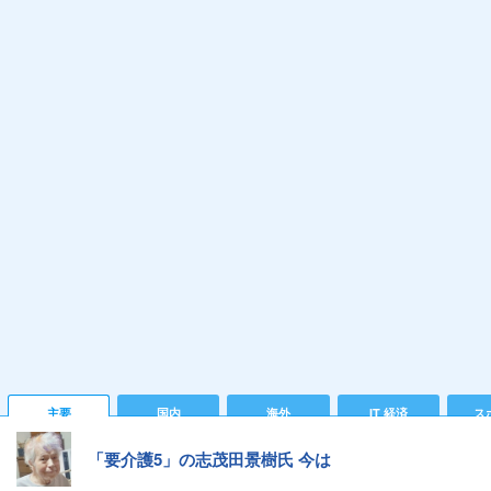
主要
国内
海外
IT 経済
ス
「要介護5」の志茂田景樹氏 今は