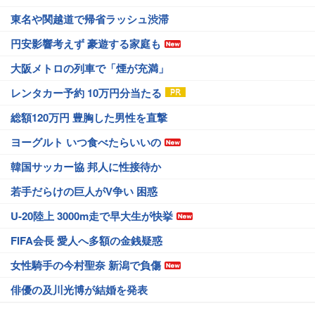
東名や関越道で帰省ラッシュ渋滞
円安影響考えず 豪遊する家庭も
大阪メトロの列車で「煙が充満」
レンタカー予約 10万円分当たる
総額120万円 豊胸した男性を直撃
ヨーグルト いつ食べたらいいの
韓国サッカー協 邦人に性接待か
若手だらけの巨人がV争い 困惑
U-20陸上 3000m走で早大生が快挙
FIFA会長 愛人へ多額の金銭疑惑
女性騎手の今村聖奈 新潟で負傷
俳優の及川光博が結婚を発表