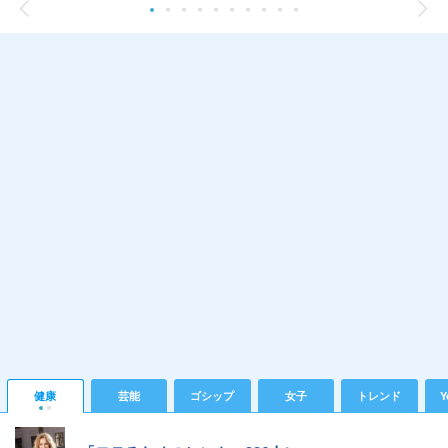
健康
芸能
ゴシップ
女子
トレンド
Y