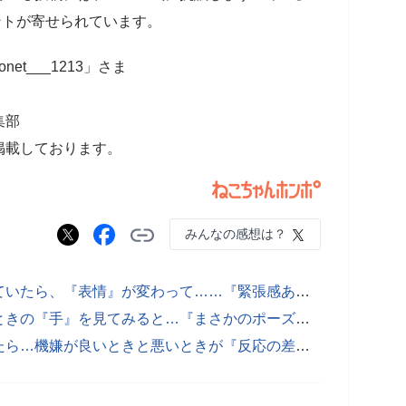
ントが寄せられています。
t___1213」さま
集部
掲載しております。
みんなの感想は？
【写真：ネコの胸元をしつこく触っていたら、『表情』が変わって……『緊張感あふれる光景』】
穴が開いた箱に入っている猫→潜るときの『手』を見てみると…『まさかのポーズ』がたまらないと228万表示「可愛すぎて声でたｗｗ」
猫に『ごはん食べる？』と聞いてみたら…機嫌が良いときと悪いときが『反応の差』に爆笑の声「わかりやすいｗｗ」「ハッキリしてるねｗ」