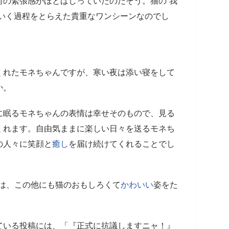
前の緊張感がほとばしっていたのだそう。猫の“我
ていく過程をとらえた貴重なワンシーンなのでし
くれたモネちゃんですが、寒い夜は添い寝をして
か。
に眠るモネちゃんの表情は幸せそのもので、見る
くれます。自由気ままに楽しい日々を送るモネち
の人々に笑顔と
癒し
を届け続けてくれることでし
3』では、この他にも猫のおもしろくて
かわいい
姿をた
ている投稿には、「『正式に抗議しますニャ！』