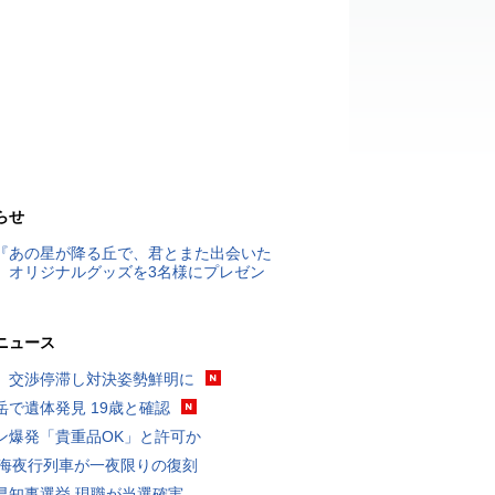
らせ
『あの星が降る丘で、君とまた出会いた
』オリジナルグッズを3名様にプレゼン
ニュース
、交渉停滞し対決姿勢鮮明に
岳で遺体発見 19歳と確認
ン爆発「貴重品OK」と許可か
東海夜行列車が一夜限りの復刻
県知事選挙 現職が当選確実