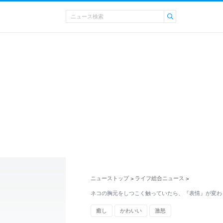
ニューストップ
ライフ総合ニュース
>
>
ネコの胸元をしつこく触っていたら、『表情』が変わ
癒し
かわいい
激怒