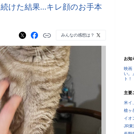
続けた結果...キレ顔のお手本
みんなの感想は？
お知
映画
い。
ト！
主要
米イ
槍ヶ
イオ
JR
長野