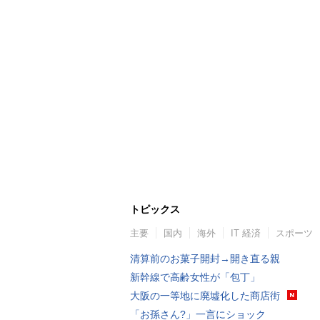
トピックス
主要
国内
海外
IT 経済
スポーツ
清算前のお菓子開封→開き直る親
新幹線で高齢女性が「包丁」
大阪の一等地に廃墟化した商店街
「お孫さん?」一言にショック