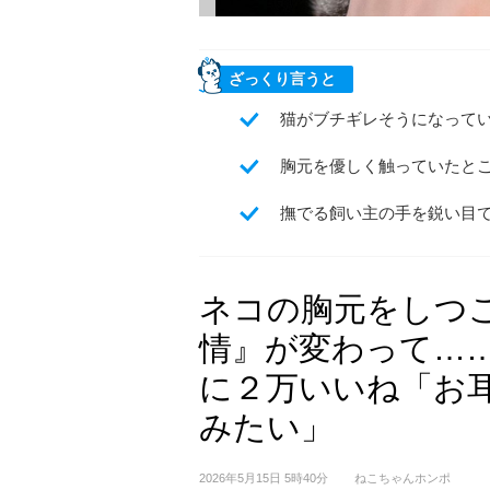
ざっくり言うと
猫がブチギレそうになっている
胸元を優しく触っていたと
撫でる飼い主の手を鋭い目
ネコの胸元をしつ
情』が変わって…
に２万いいね「お
みたい」
2026年5月15日 5時40分
ねこちゃんホンポ