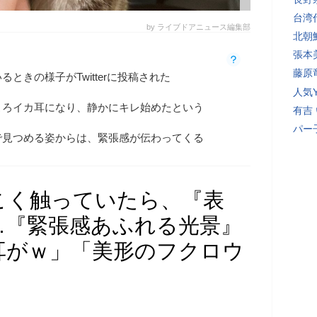
台湾
by ライブドアニュース編集部
北朝
張本
藤原
ときの様子がTwitterに投稿された
人気Y
ころイカ耳になり、静かにキレ始めたという
有吉
パー
で見つめる姿からは、緊張感が伝わってくる
こく触っていたら、『表
…『緊張感あふれる光景』
耳がｗ」「美形のフクロウ