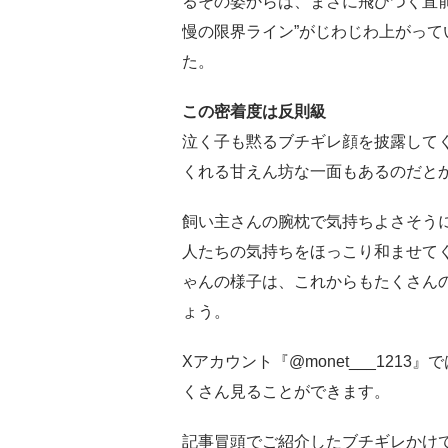
るその姿からは、まさに飛びつく直
慢の限界ライン”がじわじわ上がっ
た。
この密着度は反則級
泣く子も黙るブチギレ顔を披露して
くれる甘えん坊な一面もあるのだと
飼い主さんの腕枕で気持ちよさそう
人たちの気持ちをほっこり和ませて
ゃんの様子は、これからもたくさん
ょう。
Xアカウント『@monet___121
くさん見ることができます。
記事冒頭でご紹介したブチギレかけ