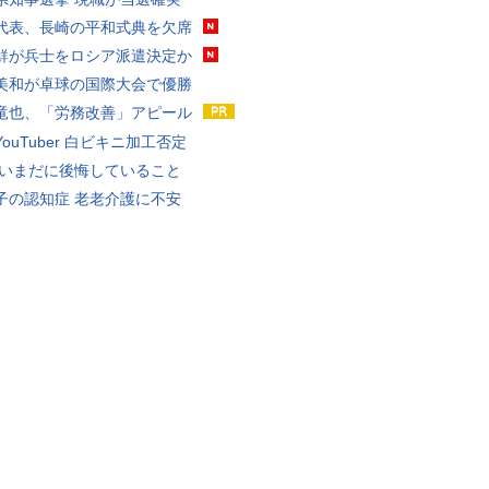
代表、長崎の平和式典を欠席
鮮が兵士をロシア派遣決定か
美和が卓球の国際大会で優勝
竜也、「労務改善」アピール
ouTuber 白ビキニ加工否定
 いまだに後悔していること
子の認知症 老老介護に不安