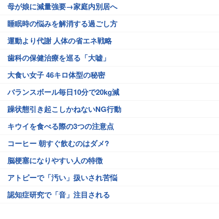
母が娘に減量強要→家庭内別居へ
睡眠時の悩みを解消する過ごし方
運動より代謝 人体の省エネ戦略
歯科の保健治療を巡る「大嘘」
大食い女子 46キロ体型の秘密
バランスボール毎日10分で20kg減
躁状態引き起こしかねないNG行動
キウイを食べる際の3つの注意点
コーヒー 朝すぐ飲むのはダメ?
脳梗塞になりやすい人の特徴
アトピーで「汚い」扱いされ苦悩
認知症研究で「音」注目される