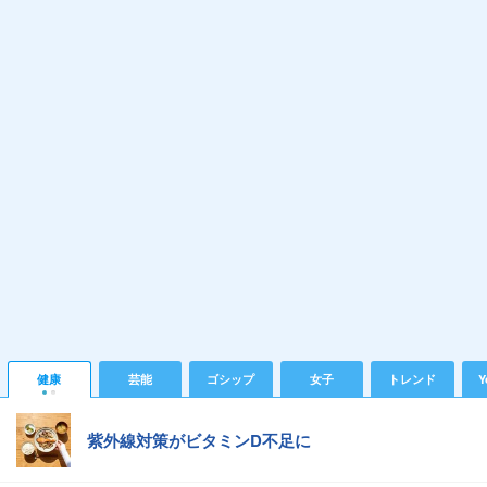
健康
芸能
ゴシップ
女子
トレンド
Y
紫外線対策がビタミンD不足に