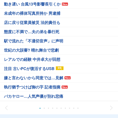
動き遅い 台風13号影響長引くか
未成年の裸体写真所持か 男逮捕
店に戻り従業員被災 法的責任も
態度に不満で…夫の弟を暴行死
駅で流れた「不適切音声」に声明
世紀の大誤審? 晴れ舞台で悲劇
レアルでの経験 中井卓大が回想
注目 古いPCが復活するUSB
嫌と言わないから同意では…見解
執行猶予つけば御の字 記者指摘
バカヤロー…人気声優が別れ悲痛