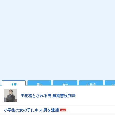
主要
国内
海外
IT 経済
ス
主犯格とされる男 無期懲役判決
小学生の女の子にキス 男を逮捕