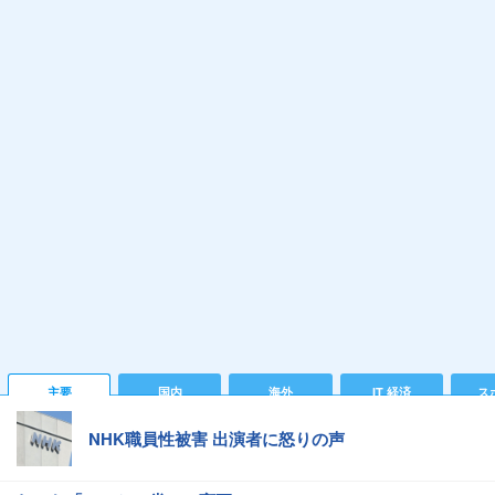
主要
国内
海外
IT 経済
ス
NHK職員性被害 出演者に怒りの声