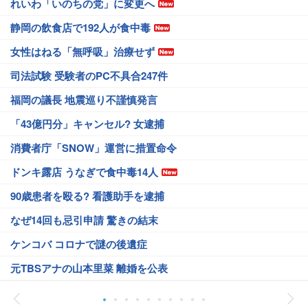
れいわ「いのちの党」に変更へ
静岡の飲食店で192人が食中毒
女性はねる「無呼吸」治療せず
司法試験 受験者のPC不具合247件
福岡の議長 地震巡り不謹慎発言
「43億円分」キャンセル? 女逮捕
消費者庁「SNOW」運営に措置命令
ドンキ露店 うなぎで食中毒14人
90歳患者を殴る? 看護助手を逮捕
なぜ14回も忌引申請 驚きの結末
ケンコバ コロナで謎の後遺症
元TBSアナの山本里菜 離婚を公表