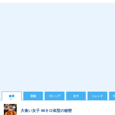
健康
芸能
ゴシップ
女子
トレンド
Y
大食い女子 46キロ体型の秘密