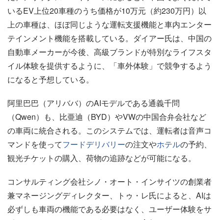
いるEV上位20車種のうち価格が10万元（約230万円）以
上の車種は、ほぼ同じような運転支援機能と車内エンター
テインメント機能を搭載している。ダイアー氏は、中国の
自動車メーカーが今後、高級ブランドが特別なライフスタ
イル体験を提供するように、「車外体験」で競争するよう
になると予想している。
阿里巴巴（アリババ）のAIモデルである通義千問
（Qwen）も、比亜迪（BYD）やVWの中国合弁会社など
の車両に統合される。このシステムでは、運転者は音声コ
マンドを使って
フードデリバリー
の注文や
ホテル
の予約、
観光チケットの購入、荷物の追跡などが可能になる。
コンサルティング会社シノ・オート・インサイツの創業者
兼マネージングディレクター、トゥ・レ氏によると、AIは
必ずしも車両の機能である必要はなく、ユーザー体験をサ