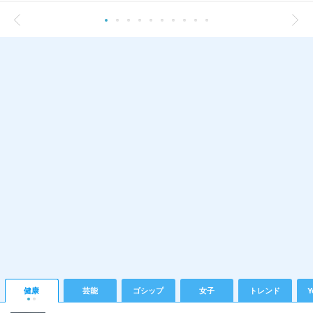
健康
芸能
ゴシップ
女子
トレンド
Y