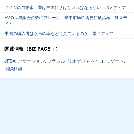
ドイツの自動車工業は中国に学ばなければならない―独メディア
EVの世界販売台数にブレーキ、米中市場の需要に疲労感―独メデ
ィア
中国の購入者は欧米の車をどう見ているのか―米メディア
関連情報（BiZ PAGE＋）
JFBA
,
バケーション
,
ブラジル
,
リオデジャネイロ
,
リゾート
,
国際組織