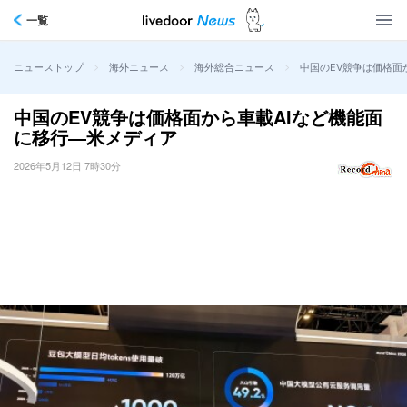
一覧
>
>
>
中国のEV競争は価格面
ニューストップ
海外ニュース
海外総合ニュース
中国のEV競争は価格面から車載AIなど機能面
に移行―米メディア
2026年5月12日 7時30分