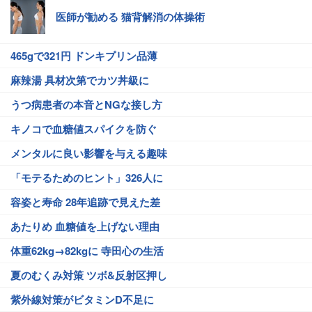
医師が勧める 猫背解消の体操術
465gで321円 ドンキプリン品薄
麻辣湯 具材次第でカツ丼級に
うつ病患者の本音とNGな接し方
キノコで血糖値スパイクを防ぐ
メンタルに良い影響を与える趣味
「モテるためのヒント」326人に
容姿と寿命 28年追跡で見えた差
あたりめ 血糖値を上げない理由
体重62kg→82kgに 寺田心の生活
夏のむくみ対策 ツボ&反射区押し
紫外線対策がビタミンD不足に