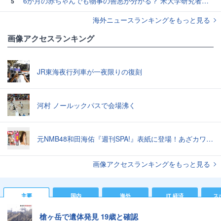
6か月の赤ちゃんでも物事の善悪が分かる？ 米大学研究者らが検証。
5
海外ニュースランキングをもっと見る
画像アクセスランキング
JR東海夜行列車が一夜限りの復刻
河村 ノールックパスで会場沸く
元NMB48和田海佑『週刊SPA!』表紙に登場！あざカワ新婚生活グラビアで読者全員TKO負け♡
画像アクセスランキングをもっと見る
主要
国内
海外
IT 経済
ス
槍ヶ岳で遺体発見 19歳と確認