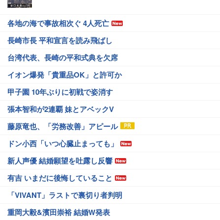
各地の海で事故相次ぐ 4人死亡
長崎市長 平和宣言を読み飛ばし
台湾代表、長崎の平和式典を欠席
イオン爆発「貴重品OK」と許可か
甲子園 10年ぶりに初戦で姿消す
張本智和が2連覇 妹とアベックV
藤原竜也、「労務改善」アピール
ドン小西「いつ心臓止まっても」
新人声優 結婚願望を吐露し反響
有吉 いまだに後悔していること
「VIVANT」ラストで裏切り者判明
重岡大毅&濱田崇裕 結婚W発表