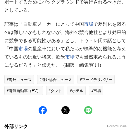
ポートするためにバックグラウンドで実行されるべきだ、
としている。
記事は「自動車メーカーにとって中国
市場
で差別化を図る
のは難しいかもしれないが、海外の競合他社とより効果的
に競争できる可能性がある」とし、トゥ・レ氏の話として
「中国
市場
の量産車において私たちが標準的な機能と考え
ているものは近い将来、欧米
市場
でも当然求められるよう
になるだろう」と伝えた。（翻訳・編集/柳川）
#海外ニュース
#海外総合ニュース
#フードデリバリー
#電気自動車（EV）
#タント
#ホテル
#市場
#メディア
外部リンク
Record China