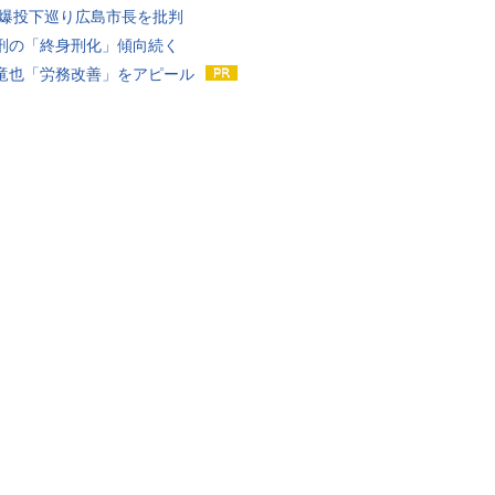
原爆投下巡り広島市長を批判
刑の「終身刑化」傾向続く
竜也「労務改善」をアピール