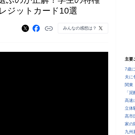
レジットカード10選
みんなの感想は？
主要
7歳
夫に
関東
「泥
高速
立体
高市
家の
九州