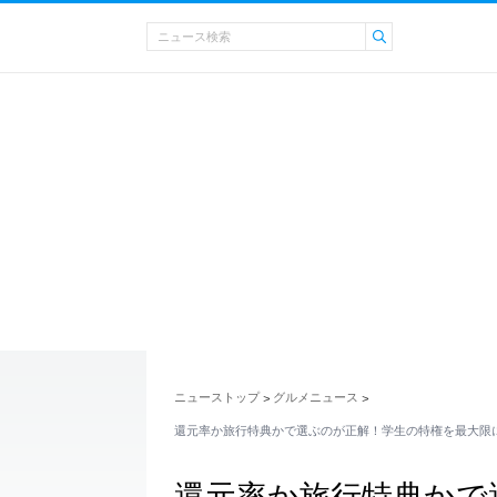
ニューストップ
グルメニュース
>
>
還元率か旅行特典かで選ぶのが正解！学生の特権を最大限
還元率か旅行特典かで