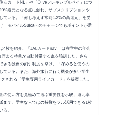
友カードNL」や「Oliveフレキシブルペイ」につ
20%還元となる点に触れ、サブスクリプションや
している。「何も考えず常時1.2%の高還元」を受
、モバイルSuicaへのチャージでもポイントが還
4枚を紹介。「JALカードnavi」は在学中の年会
倍貯まる特典が自動付帯する点を強調した。さら
できる独自の割引制度を挙げ、「貯めると使うの
している。また、海外旅行に行く機会が多い学生
ックされる「学生専用ライフカード」を提案した。
金の使い方を見極めて選ぶ重要性を示唆。還元率
派まで、学生ならではの特権をフル活用できる1枚
いる。