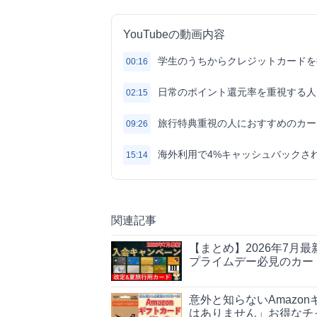
YouTubeの動画内容
学生のうちからクレジットカードを
00:16
日常のポイント還元率を重視する人
02:15
旅行特典重視の人におすすめのカー
09:26
海外利用で4%キャッシュバックさ
15:14
関連記事
【まとめ】2026年7月
プライムデー必見のカー
意外と知らないAmazo
はありません」お得なチ