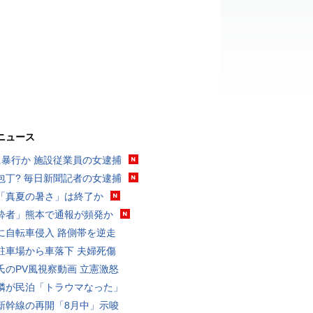
ニュース
に暴行か 施設従業員の女逮捕
包丁? 毎日新聞記者の女逮捕
「真夏の暑さ」は終了か
酔者」熊本で通報が頻発か
に自転車侵入 路側帯を逆走
駐車場から車落下 夫婦死傷
氏のPV風視察動画 立憲激怒
隣が民泊「トラウマなった」
新幹線の再開「8月中」示唆