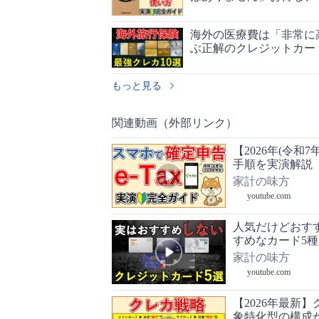
海外の医療費は「非常に
ぶ正解のクレジットカー
もっと見る
関連動画（外部リンク）
【2026年(令和
手順を実演解説
家計の味方
youtube.com
人気だけどおす
すめなカード5
家計の味方
youtube.com
【2026年最新
象特化型の構成