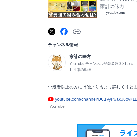
おすすめカード
家計の味方
youtube.com
チャンネル情報
家計の味方
YouTube チャンネル登録者数 3.81万人
164 本の動画
youtube.com/channel/UC1VyP6ak06ovk1
YouTube