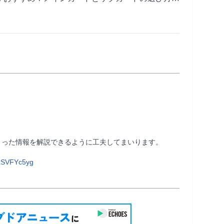
を解説
中級者以上の方には他よりもより詳しくまとまった情報を解説できるように工夫してまいります。                
LSVFYc5yg