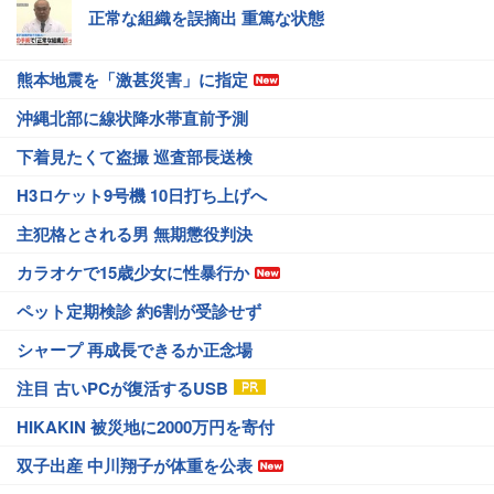
正常な組織を誤摘出 重篤な状態
熊本地震を「激甚災害」に指定
沖縄北部に線状降水帯直前予測
下着見たくて盗撮 巡査部長送検
H3ロケット9号機 10日打ち上げへ
主犯格とされる男 無期懲役判決
カラオケで15歳少女に性暴行か
ペット定期検診 約6割が受診せず
シャープ 再成長できるか正念場
注目 古いPCが復活するUSB
HIKAKIN 被災地に2000万円を寄付
双子出産 中川翔子が体重を公表