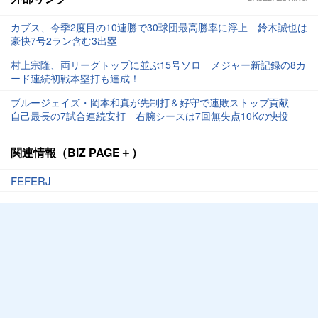
カブス、今季2度目の10連勝で30球団最高勝率に浮上 鈴木誠也は
豪快7号2ラン含む3出塁
村上宗隆、両リーグトップに並ぶ15号ソロ メジャー新記録の8カ
ード連続初戦本塁打も達成！
ブルージェイズ・岡本和真が先制打＆好守で連敗ストップ貢献
自己最長の7試合連続安打 右腕シースは7回無失点10Kの快投
関連情報（BiZ PAGE＋）
FEFERJ