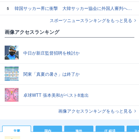
韓国サッカー界に衝撃 大韓サッカー協会に外国人審判への“性的接待”疑惑 韓国メディアが報道
5
スポーツニュースランキングをもっと見る
画像アクセスランキング
中日が新庄監督招聘を検討か
関東「真夏の暑さ」は終了か
卓球WTT 張本美和がベスト8進出
画像アクセスランキングをもっと見る
主要
国内
海外
IT 経済
ス