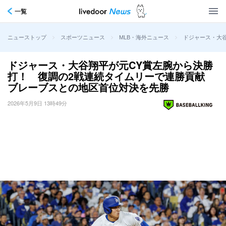
一覧
>
>
>
ドジャース・大
ニューストップ
スポーツニュース
MLB・海外ニュース
ドジャース・大谷翔平が元CY賞左腕から決勝
打！ 復調の2戦連続タイムリーで連勝貢献
ブレーブスとの地区首位対決を先勝
2026年5月9日 13時49分