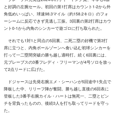
と好調の左腕セール。初回の第1打席はカウント1-2から外
角低めいっぱい、球速98.3マイル（約158.2キロ）のフォ
ーシームに反応できず見逃し三振。3回裏の第2打席はカウ
ント0-1から内角のシンカーで遊ゴロに打ち取られた。
それでも1対1と同点の5回裏、二死二塁の好機で第3打
席に立つと、内角ボールゾーンへ食い込む初球シンカーを
打って一二塁間突破の勝ち越し適時打。続く6回裏には、
元ブレーブスの3番フレディ・フリーマンが4号ソロを放っ
て2点リードに広げた。
ドジャースは先発右腕エメ・シーハンが5回途中1失点で
降板した中、リリーフ陣が奮闘。勝ち越し直後の6回表に
登板した3番手右腕カイル・ハートは無死一、二塁とピン
チを背負ったものの、後続3人を打ち取ってリードを守っ
た。