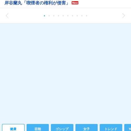
岸谷蘭丸「喫煙者の権利が侵害」
健康
芸能
ゴシップ
女子
トレンド
Y