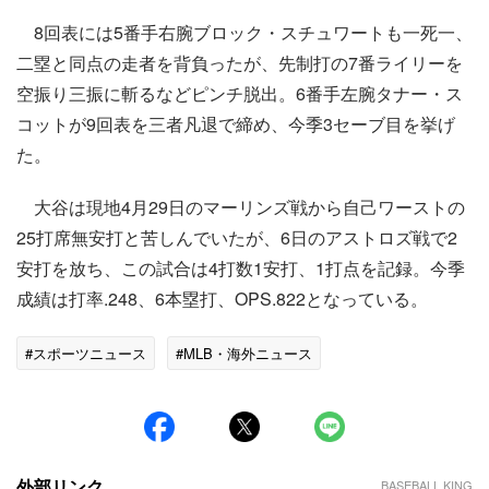
8回表には5番手右腕ブロック・スチュワートも一死一、
二塁と同点の走者を背負ったが、先制打の7番ライリーを
空振り三振に斬るなどピンチ脱出。6番手左腕タナー・ス
コットが9回表を三者凡退で締め、今季3セーブ目を挙げ
た。
大谷は現地4月29日のマーリンズ戦から自己ワーストの
25打席無安打と苦しんでいたが、6日のアストロズ戦で2
安打を放ち、この試合は4打数1安打、1打点を記録。今季
成績は打率.248、6本塁打、OPS.822となっている。
#スポーツニュース
#MLB・海外ニュース
外部リンク
BASEBALL KING