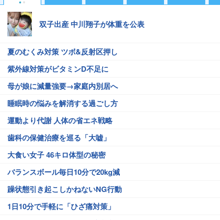
双子出産 中川翔子が体重を公表
夏のむくみ対策 ツボ&反射区押し
紫外線対策がビタミンD不足に
母が娘に減量強要→家庭内別居へ
睡眠時の悩みを解消する過ごし方
運動より代謝 人体の省エネ戦略
歯科の保健治療を巡る「大嘘」
大食い女子 46キロ体型の秘密
バランスボール毎日10分で20kg減
躁状態引き起こしかねないNG行動
1日10分で手軽に「ひざ痛対策」