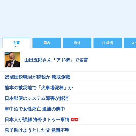
主要
国内
海外
IT 経済
ス
山田五郎さん「アド街」で名言
25歳国税職員が脱税か 懲戒免職
熊本の被災地で「火事場泥棒」か
日本郵便のシステム障害が解消
車中泊で女性死亡 遺族の胸中
日本人が誤解 海外タトゥー事情
息子助けようとした父 意識不明