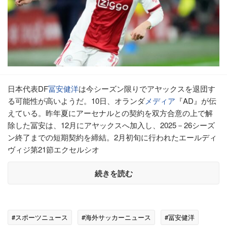
日本代表DF
冨安健洋
は今シーズン限りでアヤックスを退団す
る可能性が高いようだ。10日、オランダ
メディア
『AD』が伝
えている。昨年夏にアーセナルとの契約を双方合意の上で解
除した冨安は、12月にアヤックスへ加入し、2025－26シーズ
ン終了までの短期契約を締結。2月初旬に行われたエールディ
ヴィジ第21節エクセルシオ
続きを読む
#スポーツニュース
#海外サッカーニュース
#冨安健洋