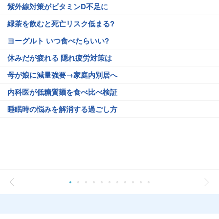
紫外線対策がビタミンD不足に
緑茶を飲むと死亡リスク低まる?
ヨーグルト いつ食べたらいい?
休みだが疲れる 隠れ疲労対策は
母が娘に減量強要→家庭内別居へ
内科医が低糖質麺を食べ比べ検証
睡眠時の悩みを解消する過ごし方