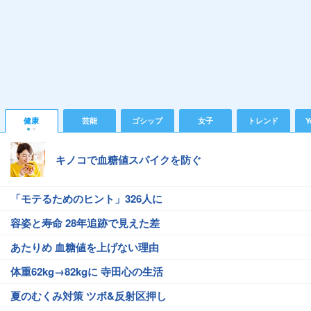
健康
芸能
ゴシップ
女子
トレンド
Y
キノコで血糖値スパイクを防ぐ
「モテるためのヒント」326人に
容姿と寿命 28年追跡で見えた差
あたりめ 血糖値を上げない理由
体重62kg→82kgに 寺田心の生活
夏のむくみ対策 ツボ&反射区押し