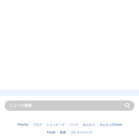
Peachy
ブログ
ショッピング
バンク
みんかぶ
みんかぶChoice
Kstyle
株探
プレスリリース