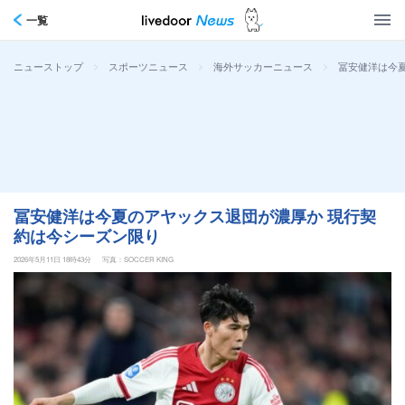
一覧
>
>
>
冨安健洋は今
ニューストップ
スポーツニュース
海外サッカーニュース
冨安健洋は今夏のアヤックス退団が濃厚か 現行契
約は今シーズン限り
2026年5月11日 18時43分
写真：SOCCER KING