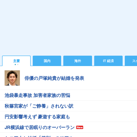
主要
国内
海外
IT 経済
ス
俳優の戸塚純貴が結婚を発表
池袋暴走事故 加害者家族の苦悩
秋篠宮家が「ご静養」されない訳
円安影響考えず 豪遊する家庭も
JR横浜線で居眠りのオーバーラン