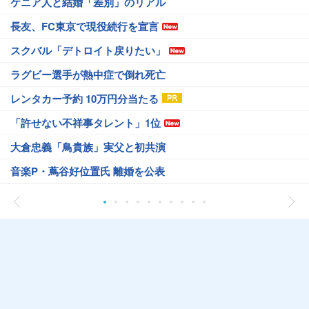
ケニア人と結婚「差別」のリアル
長友、FC東京で現役続行を宣言
スクバル「デトロイト戻りたい」
ラグビー選手が熱中症で倒れ死亡
レンタカー予約 10万円分当たる
「許せない不祥事タレント」1位
大倉忠義「鳥貴族」実父と初共演
音楽P・蔦谷好位置氏 離婚を公表