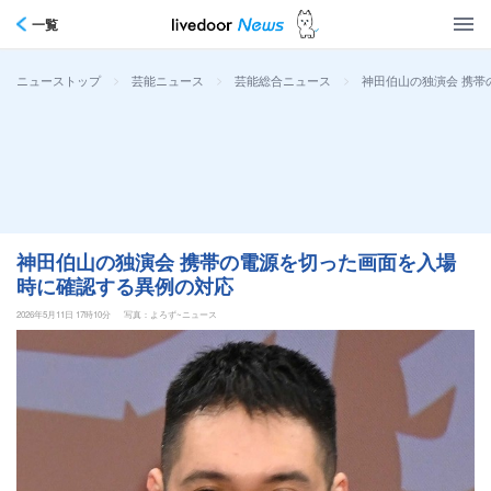
一覧
>
>
>
神田伯山の独演会 携
ニューストップ
芸能ニュース
芸能総合ニュース
神田伯山の独演会 携帯の電源を切った画面を入場
時に確認する異例の対応
2026年5月11日 17時10分
写真：よろず~ニュース