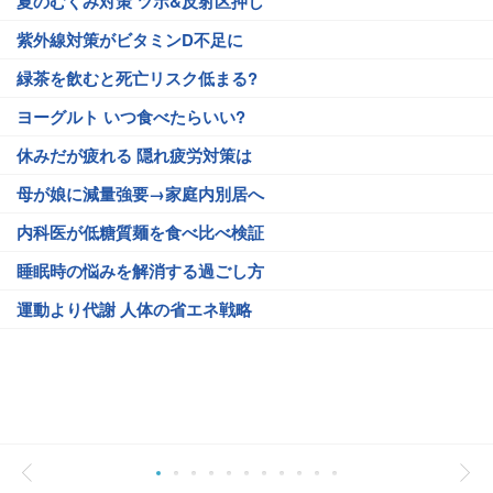
夏のむくみ対策 ツボ&反射区押し
紫外線対策がビタミンD不足に
緑茶を飲むと死亡リスク低まる?
ヨーグルト いつ食べたらいい?
休みだが疲れる 隠れ疲労対策は
母が娘に減量強要→家庭内別居へ
内科医が低糖質麺を食べ比べ検証
睡眠時の悩みを解消する過ごし方
運動より代謝 人体の省エネ戦略