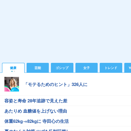
健康
芸能
ゴシップ
女子
トレンド
Y
「モテるためのヒント」326人に
容姿と寿命 28年追跡で見えた差
あたりめ 血糖値を上げない理由
体重62kg→82kgに 寺田心の生活