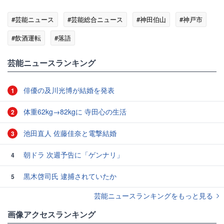
#芸能ニュース
#芸能総合ニュース
#神田伯山
#神戸市
#飲酒運転
#落語
芸能ニュースランキング
俳優の及川光博が結婚を発表
1
体重62kg→82kgに 寺田心の生活
2
池田直人 佐藤佳奈と電撃結婚
3
朝ドラ 次週予告に「ゲンナリ」
4
黒木啓司氏 逮捕されていたか
5
芸能ニュースランキングをもっと見る
画像アクセスランキング