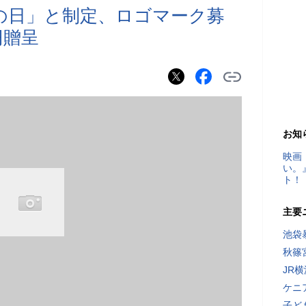
民の日」と制定、ロゴマーク募
円贈呈
お知
映画
い。
ト！
主要
池袋
秋篠
JR
ケニ
子ど