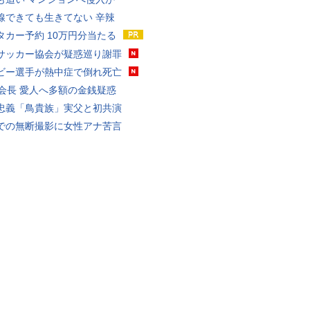
線できても生きてない 辛辣
タカー予約 10万円分当たる
サッカー協会が疑惑巡り謝罪
ビー選手が熱中症で倒れ死亡
FA会長 愛人へ多額の金銭疑惑
忠義「鳥貴族」実父と初共演
での無断撮影に女性アナ苦言