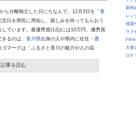
新幹
から分離独立した日にちなんで、12月3日を「
香
レン
記念日を県民に周知し、親しみを持ってもらおう
韓国
しています。最優秀賞(1点)には10万円、優秀賞
ラグ
募できるのは、
香川県
出身の人や県内に在住・
通
FI
大倉
ロゴマークは「ふるさと香川の魅力や人の温
ロケ
記事を読む