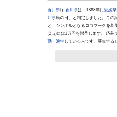
香川県
庁
香川県
は、1888年に
愛媛県
川県
民の日」と制定しました。この
と、シンボルとなるロゴマークを募集
(2点)には1万円を贈呈します。 応
勤・通学
している人です。募集する