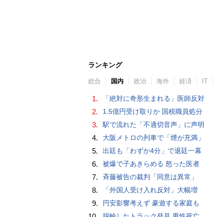
ランキング
総合
国内
政治
海外
経済
IT
1.
「絶対に奇形生まれる」医師反対
2.
1.5億円受け取りか 国税職員処分
3.
駅で流れた「不適切音声」に声明
4.
大阪メトロの列車で「煙が充満」
5.
出廷も「わずか4分」で退廷一幕
6.
被爆で子あきらめる 怒った医者
7.
斉藤被告の裁判「同意は異常」
8.
「外国人受け入れ反対」大幅増
9.
円安影響考えず 豪遊する家庭も
10.
脱輪したトラック発見 男性死亡