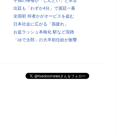
子孫の帰省が「しんどい」と本音
出廷も「わずか4分」で退廷一幕
全国初 何者かがオービスを盗む
日本社会に広がる「孫疲れ」
お盆ラッシュ本格化 駅など混雑
「ゆで太郎」の大卒初任給が衝撃