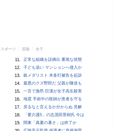
スポーツ
芸能
女子
11.
正常な組織を誤摘出 重篤な状態
12.
子ども追い マンションへ侵入か
13.
銀メダリスト 本多灯被告を起訴
14.
最悪のクズ野郎だ 父親が陳述も
15.
一言で激昂 巨漢が女子高生殺害
16.
地震 手術中の医師が患者を守る
17.
戻るなと言えるか分からぬ 見解
18.
「要介護5」の志茂田景樹氏 今は
19.
関東「真夏の暑さ」は終了か
20.
広陵高元監督 保護者に直接謝罪