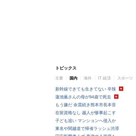
トピックス
主要
国内
海外
IT 経済
スポーツ
新幹線できても生きてない 辛辣
蓮池薫さんの母が94歳で死去
もう嫌だ 余震続き熊本市長本音
在留資格なし 越人が惨事起こす
子ども追い マンションへ侵入か
東名や関越道で帰省ラッシュ渋滞