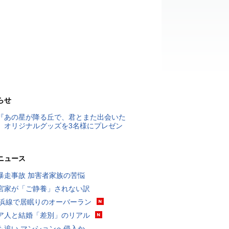
らせ
『あの星が降る丘で、君とまた出会いた
』オリジナルグッズを3名様にプレゼン
ニュース
暴走事故 加害者家族の苦悩
宮家が「ご静養」されない訳
横浜線で居眠りのオーバーラン
ア人と結婚「差別」のリアル
も追い マンションへ侵入か