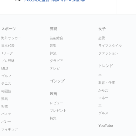
スポーツ
芸能
女子
海外サッカー
芸能総合
恋愛
日本代表
音楽
ライフスタイル
Jリーグ
韓流
ファッション
プロ野球
グラビア
トレンド
MLB
テレビ
本
ゴルフ
ゴシップ
教育・仕事
テニス
からだ
格闘技
映画
マネー
競馬
レビュー
車
相撲
プレゼント
グルメ
バスケ
特集
バレー
YouTube
フィギュア