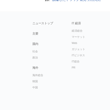
ニューストップ
IT 経済
経済総合
主要
マーケット
Web
国内
ガジェット
社会
ITビジネス
政治
IT総合
海外
PR
海外総合
韓国
中国