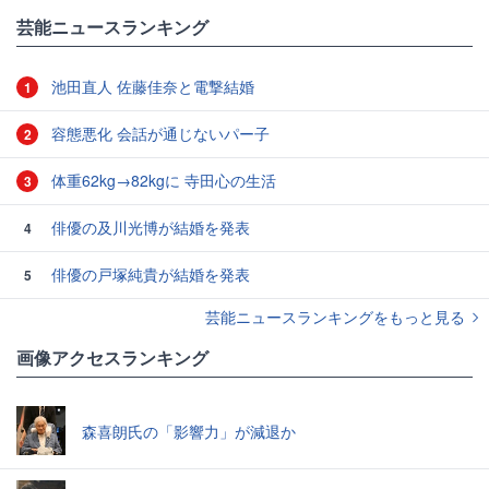
芸能ニュースランキング
池田直人 佐藤佳奈と電撃結婚
1
容態悪化 会話が通じないパー子
2
体重62kg→82kgに 寺田心の生活
3
俳優の及川光博が結婚を発表
4
俳優の戸塚純貴が結婚を発表
5
芸能ニュースランキングをもっと見る
画像アクセスランキング
森喜朗氏の「影響力」が減退か