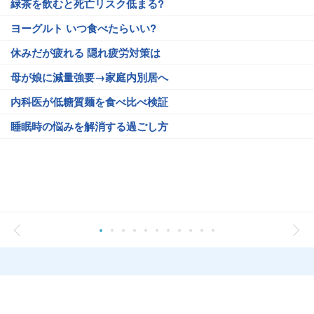
緑茶を飲むと死亡リスク低まる?
ヨーグルト いつ食べたらいい?
休みだが疲れる 隠れ疲労対策は
母が娘に減量強要→家庭内別居へ
内科医が低糖質麺を食べ比べ検証
睡眠時の悩みを解消する過ごし方