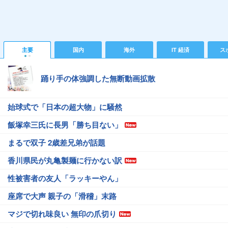
主要
国内
海外
IT 経済
ス
踊り手の体強調した無断動画拡散
始球式で「日本の超大物」に騒然
飯塚幸三氏に長男「勝ち目ない」
まるで双子 2歳差兄弟が話題
香川県民が丸亀製麺に行かない訳
性被害者の友人「ラッキーやん」
座席で大声 親子の「滑稽」末路
マジで切れ味良い 無印の爪切り