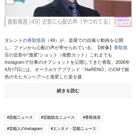
タレントの
香取慎吾
（49）が、楽屋での自撮り動画を公開
し、ファンから心配の声が寄せられている。【映像】
香取慎
吾
の近影や“激変”ショット（複数カット）これまでも
Instagramで仕事のオフショットを公開してきた香取。2026年
4月17日には、オーラルケアブランド「HaRENO」のCMで銀
色のモヒカンヘアへと激変した姿を披
続きを読む
#芸能ニュース
#芸能総合ニュース
#香取慎吾
#芸能人のInstagram
#エンタメ・芸能ニュース