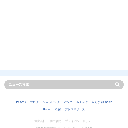
Peachy
ブログ
ショッピング
バンク
みんかぶ
みんかぶChoice
Kstyle
株探
プレスリリース
運営会社
利用規約
プライバシーポリシー
livedoorお客様サポートセンター
livedoor