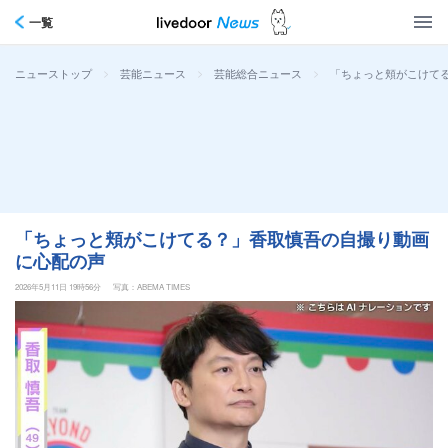
一覧
>
>
>
「ちょっと頬がこけて
ニューストップ
芸能ニュース
芸能総合ニュース
「ちょっと頬がこけてる？」香取慎吾の自撮り動画
に心配の声
2026年5月11日 19時56分
写真：ABEMA TIMES