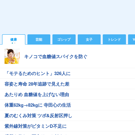
健康
芸能
ゴシップ
女子
トレンド
Y
キノコで血糖値スパイクを防ぐ
「モテるためのヒント」326人に
容姿と寿命 28年追跡で見えた差
あたりめ 血糖値を上げない理由
体重62kg→82kgに 寺田心の生活
夏のむくみ対策 ツボ&反射区押し
紫外線対策がビタミンD不足に