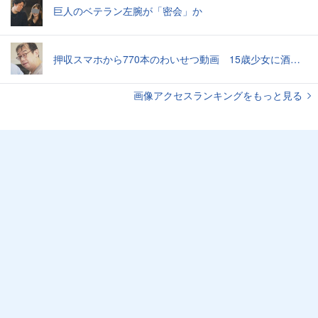
巨人のベテラン左腕が「密会」か
押収スマホから770本のわいせつ動画 15歳少女に酒と薬飲ませ性的暴行か 54歳男を再逮捕 「薬もありますよ」とSNSで誘い出し
画像アクセスランキングをもっと見る