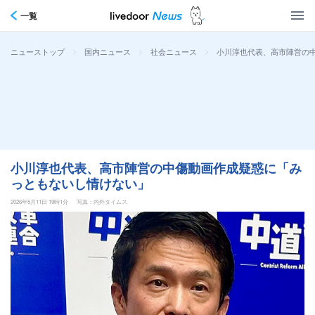
一覧
>
>
>
小川淳也代表、高市陣営の
ニューストップ
国内ニュース
社会ニュース
小川淳也代表、高市陣営の中傷動画作成疑惑に「み
っともないし情けない」
2026年5月11日 19時1分
写真：内外タイムス