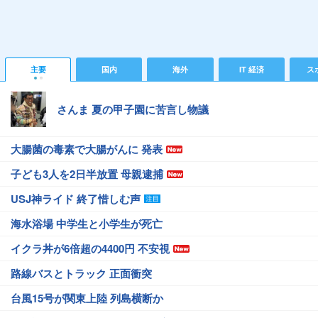
主要
国内
海外
IT 経済
ス
さんま 夏の甲子園に苦言し物議
大腸菌の毒素で大腸がんに 発表
子ども3人を2日半放置 母親逮捕
USJ神ライド 終了惜しむ声
海水浴場 中学生と小学生が死亡
イクラ丼が6倍超の4400円 不安視
路線バスとトラック 正面衝突
台風15号が関東上陸 列島横断か