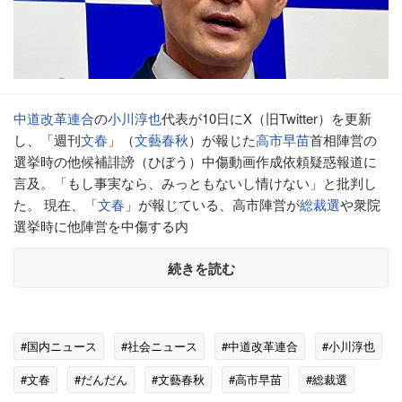
中道改革連合
の
小川淳也
代表が10日にX（旧Twitter）を更新
し、「週刊
文春
」（
文藝春秋
）が報じた
高市早苗
首相陣営の
選挙時の他候補誹謗（ひぼう）中傷動画作成依頼疑惑報道に
言及。「もし事実なら、みっともないし情けない」と批判し
た。 現在、「
文春
」が報じている、高市陣営が
総裁選
や衆院
選挙時に他陣営を中傷する内
続きを読む
#国内ニュース
#社会ニュース
#中道改革連合
#小川淳也
#文春
#だんだん
#文藝春秋
#高市早苗
#総裁選