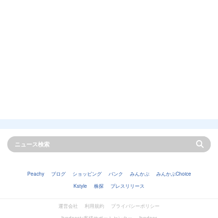
Peachy
ブログ
ショッピング
バンク
みんかぶ
みんかぶChoice
Kstyle
株探
プレスリリース
運営会社
利用規約
プライバシーポリシー