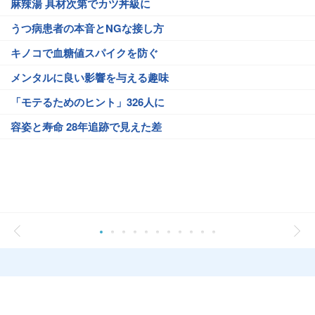
麻辣湯 具材次第でカツ丼級に
うつ病患者の本音とNGな接し方
キノコで血糖値スパイクを防ぐ
メンタルに良い影響を与える趣味
「モテるためのヒント」326人に
容姿と寿命 28年追跡で見えた差