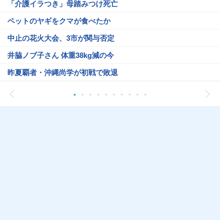
「介護イラつき」母踏みつけ死亡
ペットのヤギをクマが食べたか
中止の花火大会、3市が関与否定
井脇ノブ子さん 体重38kg減の今
昨夏覇者・沖縄尚学が初戦で敗退