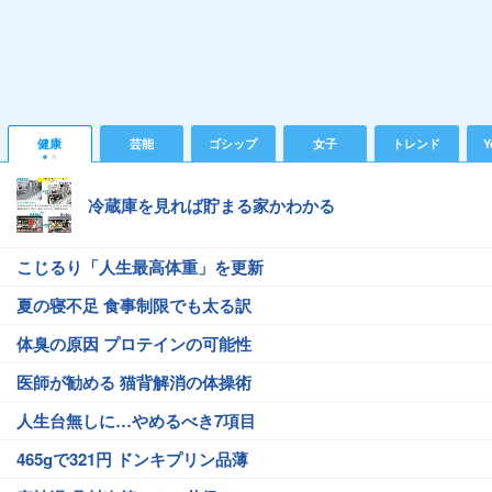
健康
芸能
ゴシップ
女子
トレンド
Y
冷蔵庫を見れば貯まる家かわかる
こじるり「人生最高体重」を更新
夏の寝不足 食事制限でも太る訳
体臭の原因 プロテインの可能性
医師が勧める 猫背解消の体操術
人生台無しに…やめるべき7項目
465gで321円 ドンキプリン品薄