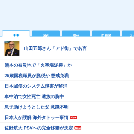
主要
国内
海外
IT 経済
ス
山田五郎さん「アド街」で名言
熊本の被災地で「火事場泥棒」か
25歳国税職員が脱税か 懲戒免職
日本郵便のシステム障害が解消
車中泊で女性死亡 遺族の胸中
息子助けようとした父 意識不明
日本人が誤解 海外タトゥー事情
佐野航大 PSVへの完全移籍が決定