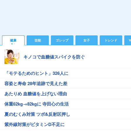
健康
芸能
ゴシップ
女子
トレンド
Y
キノコで血糖値スパイクを防ぐ
「モテるためのヒント」326人に
容姿と寿命 28年追跡で見えた差
あたりめ 血糖値を上げない理由
体重62kg→82kgに 寺田心の生活
夏のむくみ対策 ツボ&反射区押し
紫外線対策がビタミンD不足に