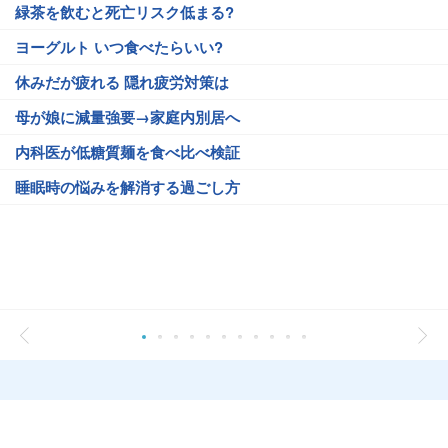
緑茶を飲むと死亡リスク低まる?
ヨーグルト いつ食べたらいい?
休みだが疲れる 隠れ疲労対策は
母が娘に減量強要→家庭内別居へ
内科医が低糖質麺を食べ比べ検証
睡眠時の悩みを解消する過ごし方