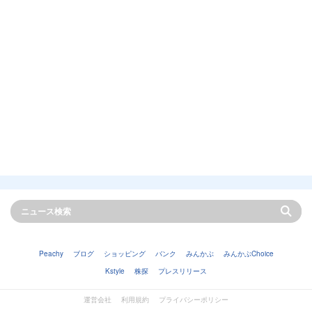
Peachy
ブログ
ショッピング
バンク
みんかぶ
みんかぶChoice
Kstyle
株探
プレスリリース
運営会社
利用規約
プライバシーポリシー