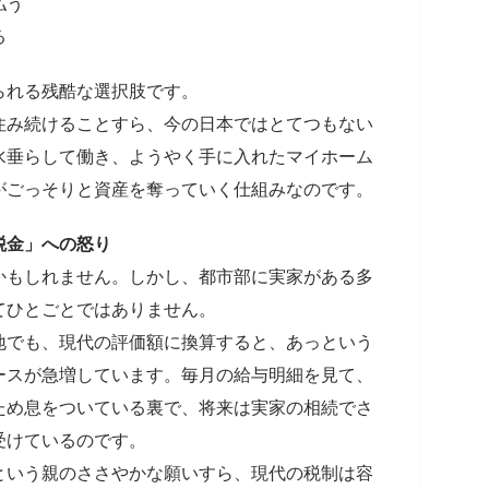
払う
る
られる残酷な選択肢です。
住み続けることすら、今の日本ではとてつもない
水垂らして働き、ようやく手に入れたマイホーム
がごっそりと資産を奪っていく仕組みなのです。
税金」への怒り
かもしれません。しかし、都市部に実家がある多
てひとごとではありません。
地でも、現代の評価額に換算すると、あっという
ースが急増しています。毎月の給与明細を見て、
ため息をついている裏で、将来は実家の相続でさ
受けているのです。
という親のささやかな願いすら、現代の税制は容