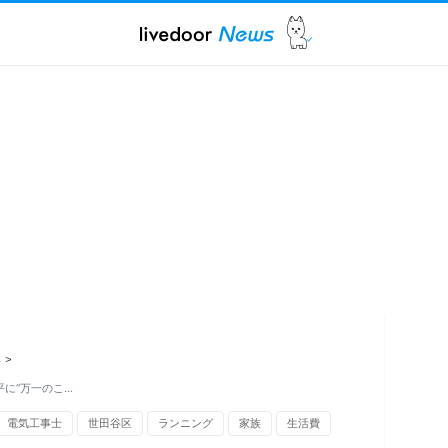
ス
>
平に“万一のこ…
電気工事士
世田谷区
ランニング
家族
生活費