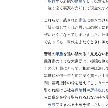
・
銀行
から多額の
借金
をして税金を
・泣く泣く実家を売却して現金化す
これらが、残された
家族
に突きつけ
「親が残してくれた思い出の家」に
ぜいたくになってしまいました。汗
であっても、世代をまたぐときに国
普通の
家族
を追い詰める「見えない
磯野家のような大豪邸は、極端な例
くの会社員にとって、相続税は決し
親世代が何十年も前に安く買った土
間に基礎控除の枠を超えてしまうケ
引かれ続ける社会
保険
料や
所得税
に
らに税金を搾り取られるわなが待ち
「
家族
で集まれる実家を残したい」