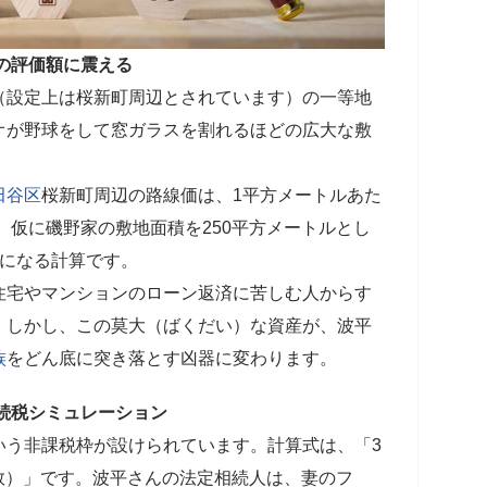
の評価額に震える
（設定上は桜新町周辺とされています）の一等地
オが野球をして窓ガラスを割れるほどの広大な敷
田谷区
桜新町周辺の路線価は、1平方メートルあた
す。仮に磯野家の敷地面積を250平方メートルとし
額になる計算です。
住宅やマンションのローン返済に苦しむ人からす
。しかし、この莫大（ばくだい）な資産が、波平
族
をどん底に突き落とす凶器に変わります。
続税シミュレーション
いう非課税枠が設けられています。計算式は、「3
の数）」です。波平さんの法定相続人は、妻のフ