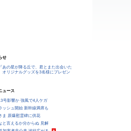
らせ
『あの星が降る丘で、君とまた出会いた
』オリジナルグッズを3名様にプレゼン
ニュース
13号影響か 強風で4人ケガ
ラッシュ開始 新幹線満席も
さま 原爆慰霊碑に供花
なと言えるか分からぬ 見解
K性加害者非公表 波紋広がる