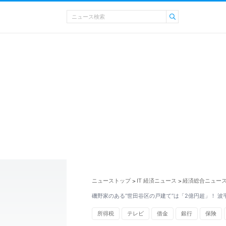
ニューストップ
IT 経済ニュース
経済総合ニュー
>
>
磯野家のある“世田谷区の戸建て”は「2億円超」！ 波
所得税
テレビ
借金
銀行
保険
社会保険