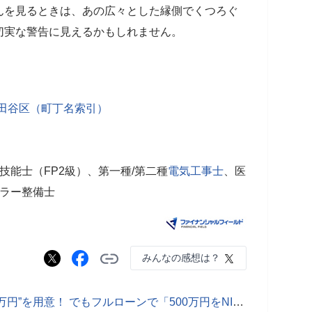
んを見るときは、あの広々とした縁側でくつろぐ
切実な警告に見えるかもしれません。
世田谷区（町丁名索引）
技能士（FP2級）、第一種/第二種
電気工事士
、医
イラー整備士
みんなの感想は？
住宅ローン「4000万円」に“頭金500万円”を用意！ でもフルローンで「500万円をNISA運用」のほうが得って本当ですか？“35年後の実質負担額”をシミュレーション