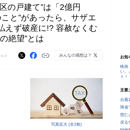
区の戸建て”は「2億円
のこと”があったら、サザエ
えず破産に!? 容赦なくむ
の絶望”とは
みんなの感想は？
ールド
お知
映画
い。
ト！
主要
台風
帰省
悠仁
戻る
写真拡大 (全2枚)
NH