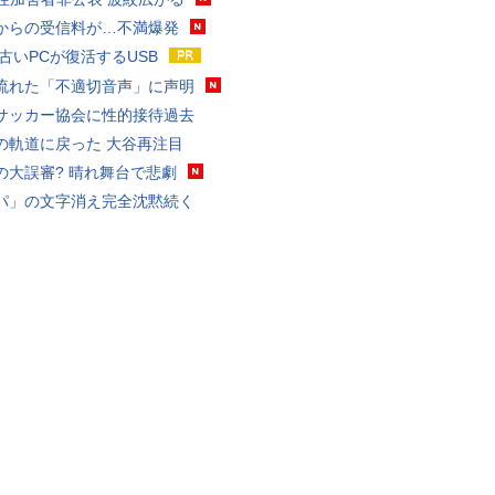
からの受信料が…不満爆発
 古いPCが復活するUSB
流れた「不適切音声」に声明
サッカー協会に性的接待過去
の軌道に戻った 大谷再注目
の大誤審? 晴れ舞台で悲劇
パ」の文字消え完全沈黙続く