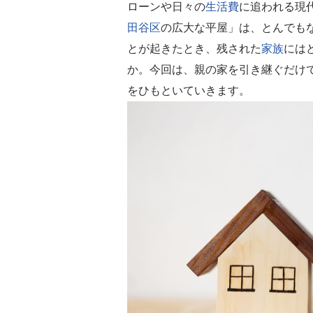
ローンや日々の
生活費
に追われる現
田谷区
の広大な平屋」は、とんでも
とが起きたとき、残された
家族
には
か。今回は、親の家を引き継ぐだけ
をひもといていきます。