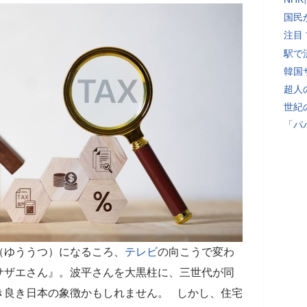
国民
注目
駅で
韓国
超人
世紀
「パ
（ゆううつ）になるころ、
テレビ
の向こうで変わ
サザエさん』。波平さんを大黒柱に、三世代が同
き良き日本の象徴かもしれません。 しかし、住宅