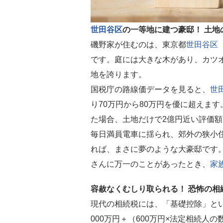
世田谷区
の一等地に建つ豪邸！ 土地
磯野家が住むのは、東京都
世田谷区
です。庭には大きな木があり、カツ
地を誇ります。
国税庁の路線価データを見ると、
世
り70万円から80万円を優に超えま
た場合、土地だけで2億円近い評価
毎日満員電車に揺られ、郊外の狭小
れば、まさに夢のような大豪邸です
さんに万一のことがあったとき、
家
容赦なくむしり取られる！ 恐怖の相
現代の相続税には、「基礎控除」と
000万円＋（600万円×法定相続人