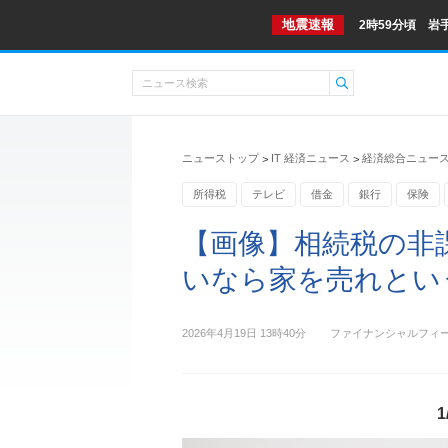
地震速報
2時59分頃 岩
ニューストップ
IT 経済ニュース
経済総合ニュー
>
>
所得税
テレビ
借金
銀行
保険
社会保険
【画像】相続税の非課
いなら家を売れという
2026年4月19日 13時40分
ファイナンシャルフィ
1