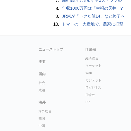
7.
新幹線内で増加する2大トラブル
8.
年収1000万円は「幸福の天井」?
9.
JR東が「トクだ値14」など終了へ
10.
トマトの一大産地で、農家に打撃
ニューストップ
IT 経済
経済総合
主要
マーケット
Web
国内
ガジェット
社会
ITビジネス
政治
IT総合
海外
PR
海外総合
韓国
中国