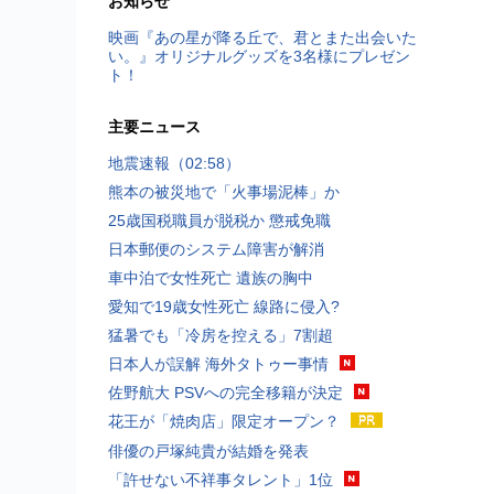
お知らせ
映画『あの星が降る丘で、君とまた出会いた
い。』オリジナルグッズを3名様にプレゼン
ト！
主要ニュース
地震速報（02:58）
熊本の被災地で「火事場泥棒」か
25歳国税職員が脱税か 懲戒免職
日本郵便のシステム障害が解消
車中泊で女性死亡 遺族の胸中
愛知で19歳女性死亡 線路に侵入?
猛暑でも「冷房を控える」7割超
日本人が誤解 海外タトゥー事情
佐野航大 PSVへの完全移籍が決定
花王が「焼肉店」限定オープン？
俳優の戸塚純貴が結婚を発表
「許せない不祥事タレント」1位