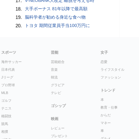
17.
V-NEOBANK大改定 離脱を考える時
18.
大手ボーナス 81年以降で最高額
19.
脳科学者が勧める身近な食べ物
20.
トヨタ 期間従業員手当100万円に
スポーツ
芸能
女子
海外サッカー
芸能総合
恋愛
日本代表
音楽
ライフスタイル
Jリーグ
韓流
ファッション
プロ野球
グラビア
トレンド
MLB
テレビ
本
ゴルフ
ゴシップ
教育・仕事
テニス
からだ
格闘技
映画
マネー
競馬
レビュー
車
相撲
プレゼント
グルメ