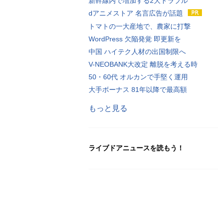
新幹線内で増加する2大トラブル
dアニメストア 名言広告が話題
トマトの一大産地で、農家に打撃
WordPress 欠陥発覚 即更新を
中国 ハイテク人材の出国制限へ
V-NEOBANK大改定 離脱を考える時
50・60代 オルカンで手堅く運用
大手ボーナス 81年以降で最高額
もっと見る
ライブドアニュースを読もう！