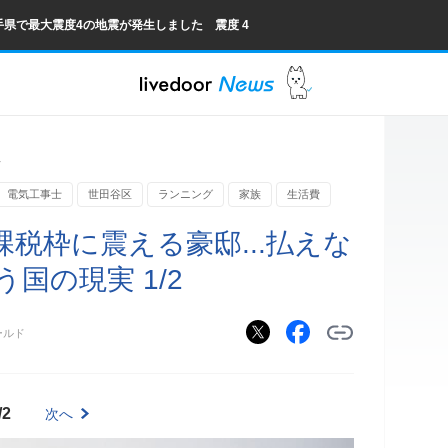
手県で最大震度4の地震が発生しました 震度 4
ス
電気工事士
世田谷区
ランニング
家族
生活費
税枠に震える豪邸...払えな
国の現実 1/2
ールド
/2
次へ