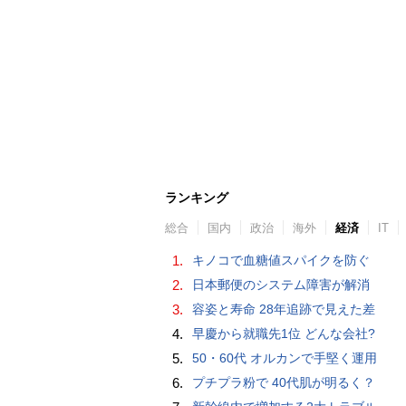
ランキング
総合
国内
政治
海外
経済
IT
1.
キノコで血糖値スパイクを防ぐ
2.
日本郵便のシステム障害が解消
3.
容姿と寿命 28年追跡で見えた差
4.
早慶から就職先1位 どんな会社?
5.
50・60代 オルカンで手堅く運用
6.
プチプラ粉で 40代肌が明るく？