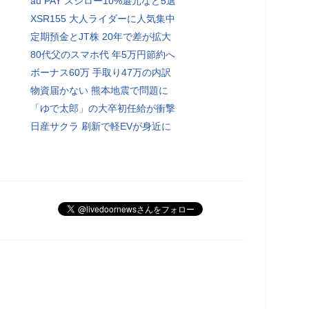
au PAY スシロー10%還元など5選
XSR155 大人ライダーに人気集中
定期預金とJT株 20年で差が拡大
80代父のスマホ代 年5万円節約へ
ボーナス60万 手取り47万の内訳
物資届かない 熊本地震で問題に
「ゆで太郎」の大卒初任給が衝撃
日産サクラ 刷新で軽EVが身近に