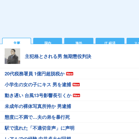
主要
国内
海外
IT 経済
ス
主犯格とされる男 無期懲役判決
20代税務署員 1億円超脱税か
小学生の女の子にキス 男を逮捕
動き遅い 台風13号影響長引くか
未成年の裸体写真所持か 男逮捕
態度に不満で…夫の弟を暴行死
駅で流れた「不適切音声」に声明
レアルでの経験 中井卓大が回想