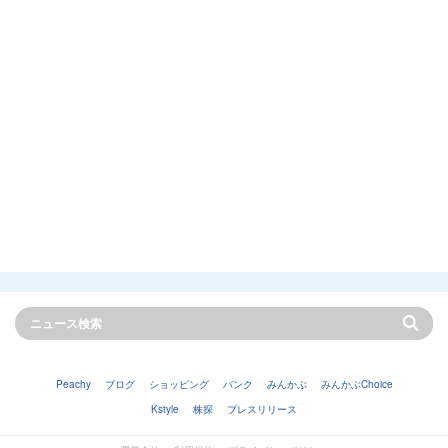
Peachy
ブログ
ショッピング
バンク
みんかぶ
みんかぶChoice
Kstyle
株探
プレスリリース