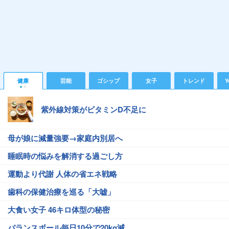
健康
芸能
ゴシップ
女子
トレンド
Y
紫外線対策がビタミンD不足に
母が娘に減量強要→家庭内別居へ
睡眠時の悩みを解消する過ごし方
運動より代謝 人体の省エネ戦略
歯科の保健治療を巡る「大嘘」
大食い女子 46キロ体型の秘密
バランスボール毎日10分で20kg減